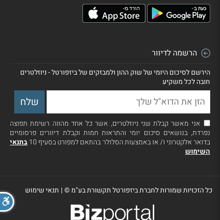
הרשמה לדיוור
הירשם לסיכום היומי של שוק ההון ולמבזקים של ביזפורטל - ניוזלטרים
חובה לכל משקיע
אני מאשר קבלת שני ניוזלטרים, אשר כל אחד מהווה רשימת תפוצה
נפרדת, בנושאים סיכום יומי והתראות חמות וקבלת דיוורים פרסומיים
בדואר אלקטרוני ו/ או באמצעות הסלולר בהתאם למפורט בסעיף 10
בתנאי
השימוש
כל הזכויות שמורות לחברת ביזפורטל תקשורת בע"מ ©
|
תנאי שימוש