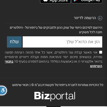
הרשמה לדיוור
הירשם לסיכום היומי של שוק ההון ולמבזקים של ביזפורטל - ניוזלטרים
חובה לכל משקיע
אני מאשר קבלת שני ניוזלטרים, אשר כל אחד מהווה רשימת תפוצה
נפרדת, בנושאים סיכום יומי והתראות חמות וקבלת דיוורים פרסומיים
בדואר אלקטרוני ו/ או באמצעות הסלולר בהתאם למפורט בסעיף 10
בתנאי
השימוש
כל הזכויות שמורות לחברת ביזפורטל תקשורת בע"מ ©
|
תנאי שימוש