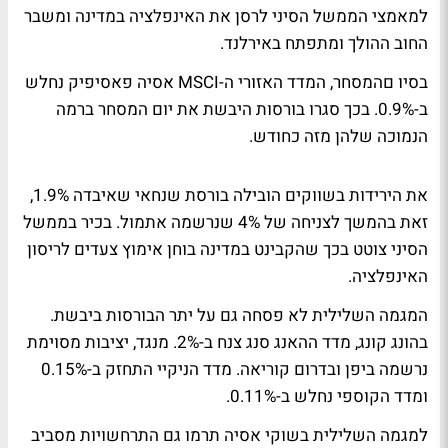
למאמצי הממשל הסיני לרסן את האינפלציה במדינה ומשבר
החוב ההולך ומתפתח באירלנד.
בסיו םהמסחר, המדד האזורי ה-MSCI אסיה פאסיפיק נחלש
ב-0.9%. בכך סגרו בורסות היבשת את יום המסחר ברמה
הנמוכה שלהן מזה כחודש.
את הירידות בשווקים הובילה בורסת שנחאי שאיבדה 1.9%,
זאת בהמשך לצניחה של 4% שנרשמה אתמול. בכיר בממשל
הסיני צוטט בכך שהקבינט במדינה בוחן אימוץ צעדים לריסון
האינפלציה.
המגמה השלילית לא פסחה גם על יתר הבורסות ביבשת.
בהונג קונג, מדד ההאנג סנג צנח ב-2%. מנגד, יציבות מסוימת
נרשמה ביפן ובדרום קוריאה. מדד הניקיי התחזק ב-0.15%
ומדד הקוספי נחלש ב-0.11%.
למגמה השלילית בשוקי אסיה תרמו גם התרחשויות מסביב