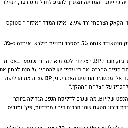
כי ייתכן והמדינה תצטרך להגיע לחדלות פירעון, הפילו
הפוטסי בלונדון ירד 1.6%, הדאקס איבד 1.9%, הקאק הצרפתי ירד 2.9% ואילו המדד האיזור ה'סטוקס
 ומניית בילבאו איבדה כ-3%.
היום דיווחו אמצעי מדיה שונים כי ענקית האנרגיה, חברת BP, הצליחה לכסות את החור שנפער באסדת
 מניית החברה, אם כי עדיין יש להמתין על מנת לבחון את
יעילות הסתימה לאורך זמן. לדברי האדמירל טד אלן ממשמר החופים האמריקני, BP עצרה את הדליפה
להכריז על הצלחת המהלך."
כזכור, ב-20 לאפריל ארע פיצוץ אדיר במתקן הנפט של BP, מה שגרם לדליפת הנפט הגדולה ביותר
ת דירוג מטעם שתי חברות דירוג מרכזיות, פיץ' ומודיס.