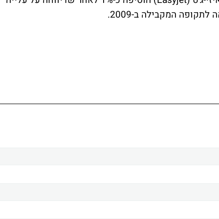
בסקטור התעופה, חברת הטיסות החסכוניות איזי-ג'ט (Easyjet) הוסיפה כ-1% לאחר שדיווחה על עלייה