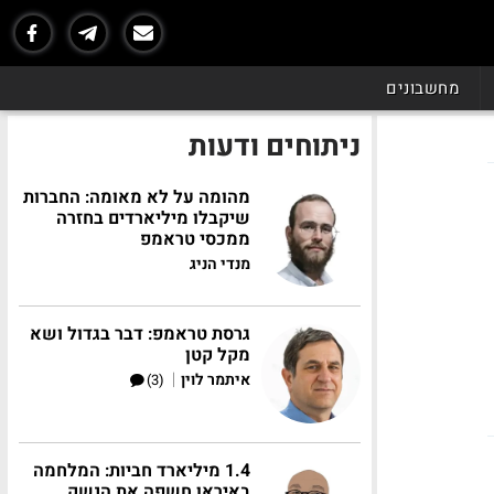
מחשבונים
ניתוחים ודעות
מהומה על לא מאומה: החברות
שיקבלו מיליארדים בחזרה
ממכסי טראמפ
מנדי הניג
גרסת טראמפ: דבר בגדול ושא
מקל קטן
|
איתמר לוין
(3)
1.4 מיליארד חביות: המלחמה
באיראן חשפה את הנשק