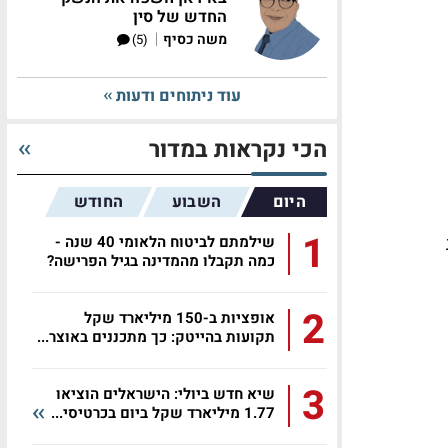
החדש של סין
|
משה כסיף
(5)
עוד ניתוחים ודעות
הכי נקראות במדור
היום
השבוע
החודש
1
שילמתם לביטוח הלאומי 40 שנה -
כמה תקבלו מהמדינה בגיל הפרישה?
2
אופציות ב-150 מיליארד שקל
תקועות בהייטק: כך מתכננים באוצר...
3
שיא חדש ביולי: הישראלים הוציאו
1.77 מיליארד שקל ביום בכרטיסי...