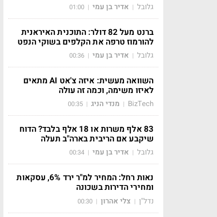
גלובל
אדיר בן עמי
01:00
|
|
ברנט מעל 82 דולר: התוכנית האיראנית
להורמוז טרפה את הקלפים בשוקי הנפט
גלובל
אדיר בן עמי
00:36
|
|
השוואה מעשית: איזה צ'אט AI מתאים
לאיזו משימה, וכמה זה עולה
BizTech
מנדי הניג
00:35
|
|
83 אלף משרות או 18 אלף בלבד? הדוח
שיקבע אם הריבית בארה"ב תעלה
גלובל
אדיר בן עמי
00:34
|
|
נאות רחל: המחיר למ"ר ירד 6%, עסקאות
ומחירי הדירות בשכונה
נדל"ן
צלי אהרון
00:30
|
|