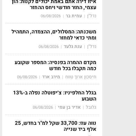
איזו דירה אתם באמת יכולים לקנות: הון
עצמי, החזר חודשי ויחס ההחזר
נדל"ן
עמית בר
06/08/2026
|
|
משכנתה: המסלולים, ההצמדה, התמהיל
ומתי כדאי למחזר
נדל"ן
ענת גלעד
06/08/2026
|
|
מקדם ההמרה בפנסיה: המספר שקובע
כמה תקבלו בכל חודש
חיסכון ארוך טווח
מירב ארד
06/08/2026
|
|
בגלל החלפיניו: צ׳יפוטלה נפלה ב-13%
השבוע
גלובל
אדיר בן עמי
06/08/2026
|
|
נווה עוז: 33,700 שקל למ"ר בחדש, 25
אלף ביד שנייה