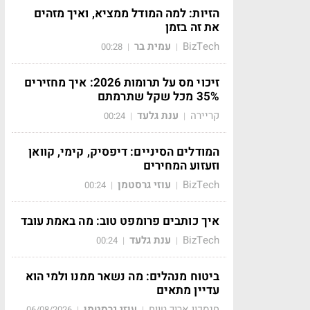
הזיות: למה המודל ממציא, ואיך מזהים
את זה בזמן
BizTech
עמית בר
00:28
|
|
זיכוי מס על תרומות 2026: איך מחזירים
35% מכל שקל שתרמתם
קריירה
ענת גלעד
00:24
|
|
המודלים הסיניים: דיפסיק, קימי, קוואן
וזעזוע המחירים
BizTech
עוזי גרסטמן
00:24
|
|
איך כותבים פרומפט טוב: מה באמת עובד
BizTech
ענת גלעד
00:24
|
|
ביטוח מנהלים: מה נשאר ממנו ולמי הוא
עדיין מתאים
חיסכון ארוך טווח
עוזי גרסטמן
06/08/2026
|
|