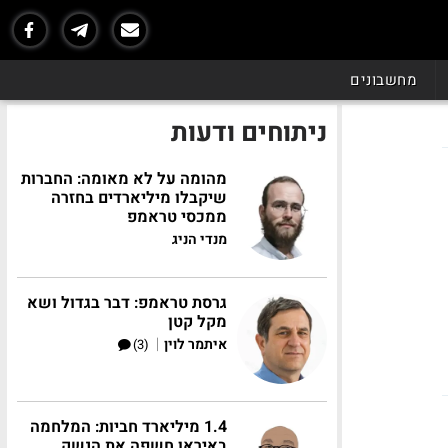
מחשבונים
ניתוחים ודעות
מהומה על לא מאומה: החברות
שיקבלו מיליארדים בחזרה
ממכסי טראמפ
מנדי הניג
גרסת טראמפ: דבר בגדול ושא
מקל קטן
|
איתמר לוין
(3)
1.4 מיליארד חביות: המלחמה
באיראן חשפה את הנשק