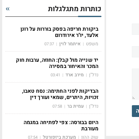
כותרות מתגלגלות
ביקורת חריפה בפסק בוררות על רונן
אלעד, יו"ר אירודרום
משפט
איתמר לוין
07:37
|
|
יד שנייה מול קבלן: החוזה, ערבות חוק
המכר והאיחור במסירה
נדל"ן
מירב ארד
03:41
|
|
הבדיקות לפני החתימה: נסח טאבו,
זכויות, היתרים, שמאי ועורך דין
נדל"ן
עמית בר
07:58
|
|
ה
היום בבורסה: צפי לפתיחה במגמה
מעורבת
שוק ההון
מערכת ביזפורטל
07:54
|
|