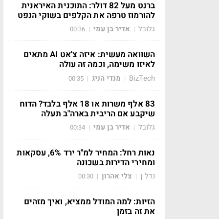
ברנט מעל 82 דולר: התוכנית האיראנית
להורמוז טרפה את הקלפים בשוקי הנפט
גלובל
אדיר בן עמי
00:36
|
|
השוואה מעשית: איזה צ'אט AI מתאים
לאיזו משימה, וכמה זה עולה
BizTech
מנדי הניג
00:35
|
|
83 אלף משרות או 18 אלף בלבד? הדוח
שיקבע אם הריבית בארה"ב תעלה
גלובל
אדיר בן עמי
00:34
|
|
נאות רחל: המחיר למ"ר ירד 6%, עסקאות
ומחירי הדירות בשכונה
נדל"ן
צלי אהרון
00:30
|
|
הזיות: למה המודל ממציא, ואיך מזהים
את זה בזמן