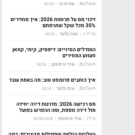
BizTech
עמית בר
00:28
|
|
זיכוי מס על תרומות 2026: איך מחזירים
35% מכל שקל שתרמתם
קריירה
ענת גלעד
00:24
|
|
המודלים הסיניים: דיפסיק, קימי, קוואן
וזעזוע המחירים
BizTech
עוזי גרסטמן
00:24
|
|
איך כותבים פרומפט טוב: מה באמת עובד
BizTech
ענת גלעד
00:24
|
|
מס רכישה 2026: מדרגות דירה יחידה
מול דירה נוספת, ומה ההפרש בפועל
נדל"ן
עוזי גרסטמן
06/08/2026
|
|
העלויות הנלוות שמפילות תקציבים: כמה