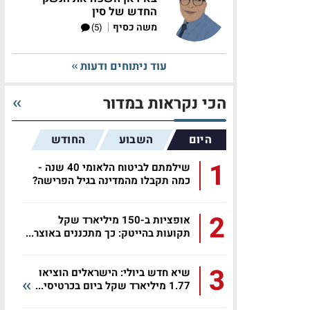
החדש של סין
|
משה כסיף
(5)
עוד ניתוחים ודעות
הכי נקראות במדור
היום
השבוע
החודש
1
שילמתם לביטוח הלאומי 40 שנה -
כמה תקבלו מהמדינה בגיל הפרישה?
2
אופציות ב-150 מיליארד שקל
תקועות בהייטק: כך מתכננים באוצר...
3
שיא חדש ביולי: הישראלים הוציאו
1.77 מיליארד שקל ביום בכרטיסי...