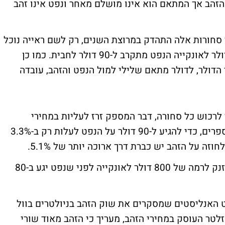
 הזהב אך המתאם הוא אינו מושלם מאחר ונפט אינו זהב
 סחורות אלה התהדק במרוצת השנים, רק לשם ראייה נוכל
להבחין שכאשר הזהב קרוב למחיר של 800 דולר לאונקייה הנפט מתקרב ל-90 דולר לחבית. כמו כן
הדולר, לדולר מתאם שלילי למול הנפט והזהב, עובדה
 לרכוש כל סחורה, דבר המספק זרז לעליות במחירי
הסחורות. אז באמת אם עוברים להתעסק במספרים, כדי להגיע ל-90 דולר על הנפט לעלות רק ב-3.3%
ה על הזהב יש כברת דרך ארוכה יותר של 5.1%.
קשה מאוד לראות פאקטורים שיגרמו לזהב לזנק לרמה של 800 דולר לאונקייה לפני שנפט יגע ב-80
 האנליסטים שמסקרים את שוק הזהב בניולטרים בוול
 על פי Hulbert Financial Digest, ניוזלטר העוסק במחירי הזהב, מעריך כי הזהב מאוד שורי