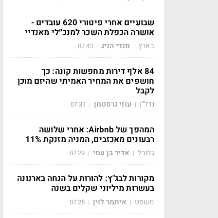
שבועיים אחרי פיטורי 620 עובדים -
אושרה הכפלת השכר למנכ״לי מאנדיי
בארץ
מנדי הניג
07:43
|
|
84 אלף דירות מחפשות קונה: כך
חושפים את המחיר האמיתי שהיזם מוכן
לקבל
נדל"ן
עוזי גרסטמן
07:31
|
|
המהפך של Airbnb: אחרי שלושה
רבעונים מאכזבים, המניה מזנקת 11%
גלובל
אדיר בן עמי
07:29
|
|
מקורות לבג"ץ: להורות על הנחה בארנונה
בעשרות מיליוני שקלים בשנה
משפט
איתמר לוין
07:25
|
|