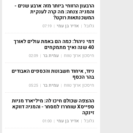
הרבעון הרווחי ביותר מזה ארבע שנים -
והמניה צנחה: מה קרה לענקית
המשכנתאות רוקט?
גלובל
אדיר בן עמי
07:19
|
|
דמי ניהול: כמה הם באמת עולים לאורך
40 שנה ואיך מתמקחים
חיסכון ארוך טווח
עמית בר
02:09
|
|
ניוד, איחוד חשבונות והכספים האבודים
בהר הכסף
חיסכון ארוך טווח
עמית בר
05:25
|
|
ההצפה שכולם חיכו לה: מיליארד מניות
ספייסX שוחררו למסחר - והמניה דווקא
זינקה
גלובל
אדיר בן עמי
01:00
|
|