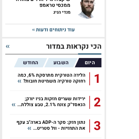
ממכסי טראמפ
מנדי הניג
עוד ניתוחים ודעות
הכי נקראות במדור
היום
השבוע
החודש
1
הלירה הטורקית מתרסקת 6%, כמה
רחוקה טורקיה משמיטת חובות?
2
ירידות שערים חזקות בניו יורק;
הנאסד"ק צונח 2.1%, טבע צוללת...
3
נתון חזק: סקר ה-ADP בארה"ב עקף
את התחזיות - וול סטריט...