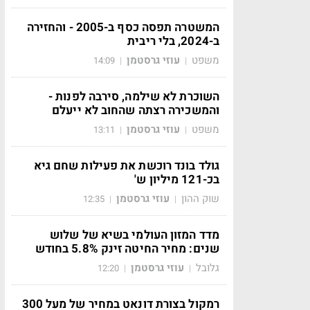
המשטרה תפסה כסף ב-2005 - והחזירה
ב-2024, בלי ריבית
משפט
עוזי גרסטמן
14:09
|
|
השוכרת לא שילמה, סירבה לפנות -
והמשכירה רצתה שהחוב לא ייעלם
משפט
עוזי גרסטמן
13:11
|
|
גולד בונד רוכשת את פעילות שחם גיא
בכ-121 מיליון ש'
שוק ההון
עוזי גרסטמן
12:35
|
|
מדד המזון העולמי בשיא של שלוש
שנים: מחיר החיטה זינק 5.8% בחודש
גלובל
עוזי גרסטמן
12:20
|
|
רמקול בצורת דונאט במחיר של מעל 300