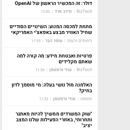
דולר: זה המכשיר הראשון של OpenAI
BizTech
מירב ארד
12:00
|
|
מתחת למכסה המנוע: השינויים הסודיים
שחיל האוויר מבצע באפאצ'י האמריקאי
ניתוחים ודעות
עופר הבר
11:55
|
|
פרטיות ואבטחת מידע: מה קורה למה
שאתם מקלידים
BizTech
עוזי גרסטמן
11:36
|
|
האלמנה מול נושי בעלה: מי מוסמך לדון
בתיק?
משפט
עוזי גרסטמן
11:32
|
|
"שוק המשרדים ממשיך להיות מאתגר
ותחרותי, באזורי הפעילות שלנו המצב
יציב"