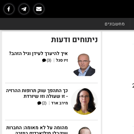
מחשבונים
ניתוחים ודעות
איך להיערך לעידן וגיל הזהב?
|
זיו סגל
(3)
לקחות הרכב בשעת תאונה. מניית יצרנית הרכבים ה-2
כך התהפך שוק תרופות ההרזיה
- זו שעולה וזו שיורדת
|
מירב ארד
(2)
מהומה על לא מאומה: החברות
שיקבלו מיליארדים בחזרה