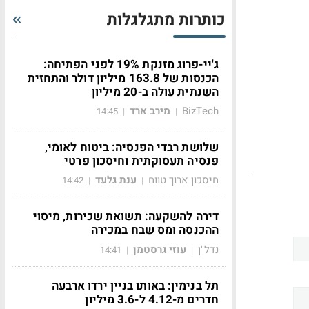
כותרות מתגלגלות
ג'יי-פרוג מזנקת 19% לפני הפתיחה:
הכנסות של 163.8 מיליון דולר והתחזית
השנתית עולה ב-20 מיליון
BizTech
מירב ארד
14:45
|
|
שלושת רבדי הפנסיה: ביטוח לאומי,
פנסיה תעסוקתית וחיסכון פרטי
חיסכון ארוך טווח
ענת גלעד
14:42
|
|
דירה להשקעה: תשואת שכירות, מיסוי
ההכנסה ומס שבח במכירה
נדל"ן
עוזי גרסטמן
14:41
|
|
תל בנימין: באותו בניין ירדו ארבעה
חדרים מ-4.12 ל-3.6 מיליון