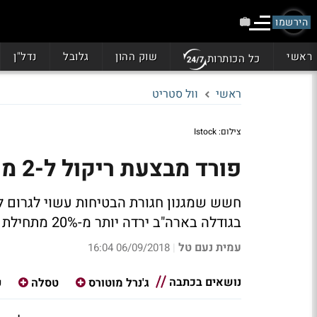
הירשמו
ראשי
שוק ההון
גלובל
נדל"ן
כל הכותרות
ראשי
וול סטריט
צילום: Istock
פורד מבצעת ריקול ל-2 מיליון מכוניות בצפון אמריקה
בגודלה בארה"ב ירדה יותר מ-20% מתחילת 2018
עמית נעם טל
06/09/2018 16:04
|
נושאים בכתבה
ג'נרל מוטורס
טסלה
פ