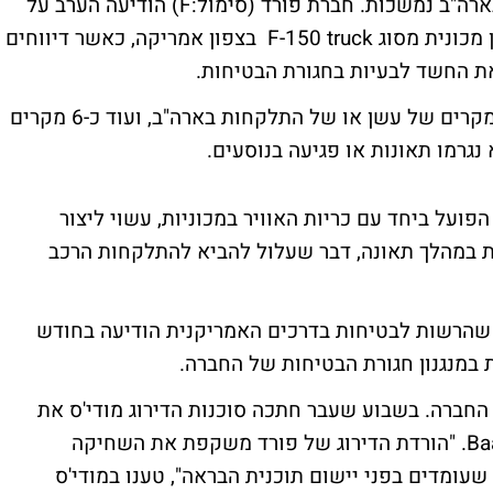
הצרות עבור יצרנית הרכבים השנייה בגדולה בארה"ב נמשכות. חברת פורד (סימול:F) הודיעה הערב על
ביצוע ריקול (קריאת שירות) ליותר מ-2 מיליון מכונית מסוג F-150 truck בצפון אמריקה, כאשר דיווחים
ת החשד לבעיות בחגורת הבטיחות.
ע"פ ההודעה שפורסמה, החברה מכירה ב-17 מקרים של עשן או של התלקחות בארה"ב, ועוד כ-6 מקרים
נגרמו תאונות או פגיעה בנוסעים.
פועל ביחד עם כריות האוויר במכוניות, עשוי ליצור
ת במהלך תאונה, דבר שעלול להביא להתלקחות הרכב
ר שהרשות לבטיחות בדרכים האמריקנית הודיעה בחודש
במנגנון חגורת הבטיחות של החברה.
החברה. בשבוע שעבר חתכה סוכנות הדירוג מודי'ס את
דירוג החוב של החברה מרמה של Baa2 ל-Baa3. "הורדת הדירוג של פורד משקפת את השחיקה
עומדים בפני יישום תוכנית הבראה", טענו במודי'ס