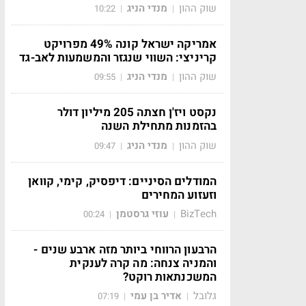
שוק ההון
מנדי הניג
10:22
|
|
אמריקה ישראל קונה 49% מפרויקט
קריניצי: השווי שנגזר והמשמעות לאב-גד
שוק ההון
מנדי הניג
09:55
|
|
נקסט ויז'ן חצתה 205 מיליון דולר
בהזמנות מתחילת השנה
שוק ההון
מנדי הניג
09:47
|
|
המודלים הסיניים: דיפסיק, קימי, קוואן
וזעזוע המחירים
BizTech
עוזי גרסטמן
00:24
|
|
הרבעון הרווחי ביותר מזה ארבע שנים -
והמניה צנחה: מה קרה לענקית
המשכנתאות רוקט?
גלובל
אדיר בן עמי
07:19
|
|