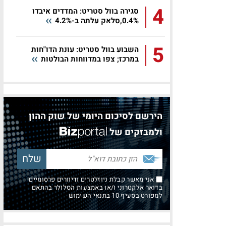
4
סגירה בוול סטריט: המדדים איבדו
0.4%,סלאק עלתה ב-4.2%
5
השבוע בוול סטריט: עונת הדו"חות
במרכז; צפו במדווחות הבולטות
הירשם לסיכום היומי של שוק ההון
ולמבזקים של
אני מאשר קבלת ניוזלטרים ודיוורים פרסומיים
בדואר אלקטרוני ו/או באמצעות הסלולר בהתאם
למפורט בסעיף 10 בתנאי השימוש