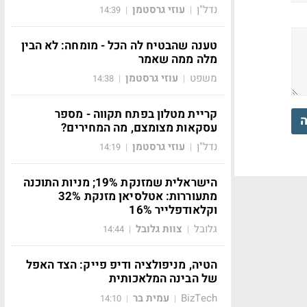
נדל"ן
עוזי גרסטמן
14:39
|
|
טענה שהבטיח לה הכל - מומחה: לא הבין
מלה ממה שאמר
משפט
עוזי גרסטמן
14:38
|
|
קריית מטלון בפתח תקווה - מספר
ה
עסקאות מצומצם, מה המחירים?
נדל"ן
עוזי גרסטמן
14:19
|
|
הישראלית שמזנקת 19%; מניות התוכנה
מתעוררות: אטלסיאן מזנקת 32%
וקלאודפלייר 16%
גלובל
צוות גלובל
14:44
|
|
הטיה, מניפולציה ודיפ פייק: הצד האפל
של הבינה המלאכותית
BizTech
עמית בר
14:10
|
|