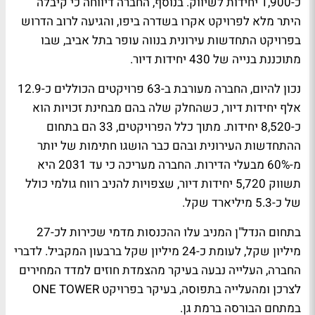
כ-1,900 יחידות לשיווק. בנוסף, החברה דיווחה כי קיבלה
היתר מלא לפרויקט אקרו בשדרה ביפו, והגיעה לרוב הדרוש
בפרויקט התחדשות עירונית בנווה עופר בתל אביב, שבו
מתוכננת בנייה של 430 יחידות דיור.
נכון להיום, החברה מעורבת ב-63 פרויקטים הכוללים כ-12.9
אלף יחידות דיור, כשהחלק שלה בהם מבחינת זכויות הוא
כ-8,520 יחידות. מתוך כלל הפרויקטים, 33 הם בתחום
ההתחדשות העירונית ובהם כבר הושגו חתימות של יותר
מ-60% מבעלי הדירות. החברה מעריכה כי עד 2031 היא
תשווק 5,720 יחידות דיור, שצפויות להניב רווח גולמי כולל
של כ-5.3 מיליארד שקל.
בתחום הנדל"ן המניב עלו ההכנסות מדמי שכירות לכ-27
מיליון שקל, לעומת כ-24 מיליון שקל ברבעון המקביל. לדברי
החברה, העלייה נבעה בעיקר מהצמדת חוזים למדד המחירים
לצרכן ומהעלייה בתפוסה, בעיקר בפרויקט ONE TOWER
במתחם הבורסה ברמת גן.