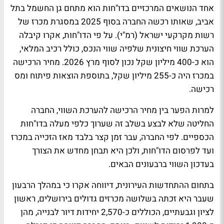
אחד הנושאים המרכזיים בדו"חות הוא מתחם גן החשמל בתל
אביב, שאותו רכשה החברה בסוף 2025 במסגרת מכרז של
רשות מקרקעי ישראל (רמ"י). על פי הדו"חות, אקרו קיבלה
הערכת שווי חיצונית שלפיה שווי הנכס, כולל רכיב המלאי,
הוא כ-400 מיליון שקל נכון לסוף מרץ 2026. מחיר הרכישה
במכרז היה כ-255 מיליון שקל, בתוספת הוצאות פיתוח ומס
רכישה.
למרות הפער בין מחיר הרכישה להערכת השווי, החברה
החליטה שלא לבצע בשלב זה שערוך כלפי מעלה בדו"חות
הכספיים. לפי החברה, עבר זמן קצר בלבד מאז הזכייה במכרז
ועד לפרסום הדו"חות, ולכן היא תבחן מחדש את הצורך
בעדכון השווי ברבעונים הבאים.
בתחום ההתחדשות העירונית, דיווחה אקרו כי במהלך הרבעון
שעבר היא זכתה בשלושה מכרזים גדולים בירושלים, ראשון
לציון וגבעתיים, הכוללים כ-2,570 יחידות דיור לבנייה, מהן