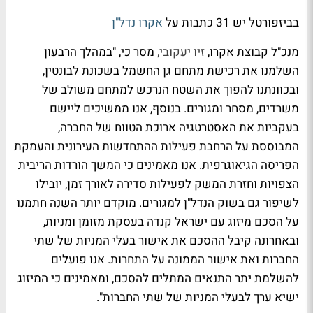
בביזפורטל יש 31 כתבות על
אקרו נדל"ן
מנכ"ל קבוצת אקרו,
זיו יעקובי,
מסר כי, "במהלך הרבעון
השלמנו את רכישת מתחם גן החשמל בשכונת לבונטין,
ובכוונתנו להפוך את השטח הנרכש למתחם משולב של
משרדים, מסחר ומגורים. בנוסף, אנו ממשיכים ליישם
בעקביות את האסטרטגיה ארוכת הטווח של החברה,
המבוססת על הרחבת פעילות ההתחדשות העירונית והעמקת
הפריסה הגיאוגרפית. אנו מאמינים כי המשך הורדות הריבית
הצפויות וחזרת המשק לפעילות סדירה לאורך זמן, יובילו
לשיפור גם בשוק הנדל"ן למגורים. מוקדם יותר השנה חתמנו
על הסכם מיזוג עם ישראל קנדה בעסקת מזומן ומניות,
ובאחרונה קיבל ההסכם את אישור בעלי המניות של שתי
החברות ואת אישור הממונה על התחרות. אנו פועלים
להשלמת יתר התנאים המתלים להסכם, ומאמינים כי המיזוג
ישיא ערך לבעלי המניות של שתי החברות".