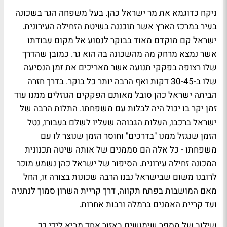
ניקח כדוגמא את מר ישראל כהן. בעל משפחה הגר בשכונה
בעיר במרכז הארץ אשר תוכננה בשיטת הזחילה העירונית.
ישראל קם מוקדם מאוד בבוקר לנסוע אל מקום עבודתו
אשר נמצא מרחק מה מהשכונה בה הוא גר. כמובן שהדרך
שלו רצופה בפקקי תנועה אשר מאריכים את זמן הנסיעה
שלו ב-30-45 דקות ואף הרבה יותר כל בוקר. בדרך חזרה
הביתה ישראל כהן סובל מאותם הפקקים הגוזלים ממנו עוד
זמן יקר בו יכול היה לבלות עם משפחתו. התלות הרבה של
ישראל ברכבו, העלות הגבוהה שעליו לשלם בעבורו, נטל
הזמן שנגזל ממנו "בדרכים" וחוסר הזמן שנוצר לו עם
משפחתו - כל אלה הם סממנים של אותה שיטה תכנונית
המכונה זחילה עירונית. הסיפור של ישראל כהן נשמע מוכר
לרובנו משום שבישראל נבנו הרבה שכונות בצורה זו, החל
מאם המושבות בפתח תקווה, דרך קריית השרון סמוך לנתניה
ועד קריית האמנים ברמלה ורבות אחרות.
שילוב של מספר שימושים באזור אחד מביא לידי כך