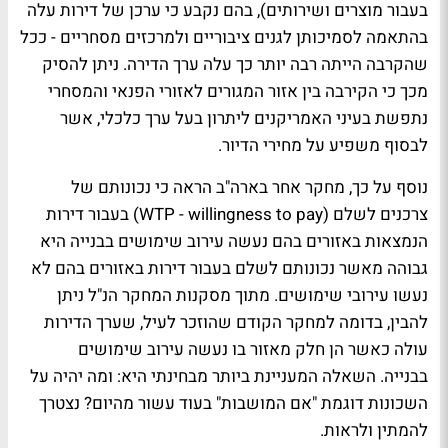
בעבור מוצרים ושירותים), בהם נקבע כי ערכן של דירות עלה
בהתאמה לסמיכותן לגנים ציבוריים ולמרכזים מסחריים - ככל
שהקרבה הייתה רבה יותר כך עלה ערך הדירה. ניתן להסיק
מכך כי הקירבה בין אזור המגורים לאזורי הפנאי והמסחרי
נתפשת בעיני האמריקנים ליתרון בעל ערך כלכלי, אשר
לבסוף משפיע על מחירי הדיור.
נוסף על כך, מחקר אחר בארה"ב הראה כי נכונותם של
צרכנים לשלם (WTP - willingness to pay) בעבור דירות
הנמצאות באזורים בהם נעשה עירוב שימושים בבנייה היא
גבוהה מאשר נכונותם לשלם בעבור דירות באזורים בהם לא
נעשו עירובי שימושים. מתוך מסקנות המחקר הנ"ל ניתן
להבין, בדומה למחקר הקודם שהוזכר לעיל, שערך הדירות
עולה כאשר הן חלק מאזור בו נעשה עירוב שימושים
בבנייה. השאלה המעניינת ביותר מבחינתי היא: ומה יהיה על
השכונות דוגמת "אם המושבות" בעוד עשור מהיום? נצטרך
להמתין ולראות.