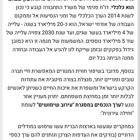
הוא כלכלי
. דו"ח פנימי של משרד התחבורה קובע כי נכון
לשנת 2014 הערך הכלכלי של זמני הנסיעות אל וממקום
העבודה של אזרחי ישראל, הוא כ-20 מיליארד בשנה - עלייה
של 4 מיליארד בעשר שנים, ועד שנת 2030 צפויה עלייה של
עוד 5 מיליארד נוספים. המשמעות של מגמה זו היא כמובן
גידול בפקקים ובזמן שייקח לנו להגיע אל העבודה ובחזרה
ממנה הביתה בכל יום.
בנוסף, מדובר בשיפור חווית המגורים המאפשרת חיי חברה
טובים ופוריים יותר, מנצלת בצורה מיטבית את עתודות
הקרקע בישראל ומשפרת את איכות החיים כשניתן לאנשים
לבלות יותר זמן במחיצת משפחתם. יתרון מעניין אחר
נוגע ל
ערך הנכסים במסגרת "עירוב שימושים"
לעומת
"זחילה עירונית":
במחקרים שנעשו בארצות הברית עשו שימוש במודלים
הדוניים (בודקים את העדפות הצרכן ונותנים להם ערך כספי