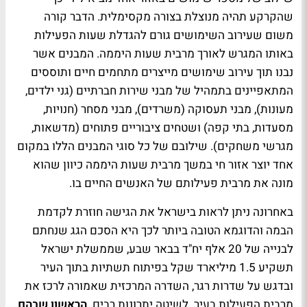
שהקרקע תהיה מנוצלת בצורה מקסימלית. הדבר קורה
משום שעירוב השימושים גורם להגדלת שעות הפעילות
באותו המגרש לאורך מרבית שעות היממה. המבנים אשר
נבנו תוך עירוב שימושים מייצרים מתחמים חיים ותוססים
המתאפיינים בתמהיל של מבני שירות חברתיים (גני ילדים,
מעונות), מבני תעסוקה (משרדים), מבני מסחר (חנויות,
מסעדות, בתי קפה) ושטחים ציבוריים פתוחים (מדשאות,
מגרשי משחקים). שילובם של כל סוגי המבנים הללו במקום
אחד יוצר אזור חי במשך מרבית שעות היממה כיוון שהוא
מונה את מרבית פעילותם של האנשים החיים בו.
באחרונה ניתן לראות בישראל את הגישה חוזרת לקדמת
הבמה והדוגמא הטובה ביותר לכך היא הסכם הגג שנחתם
לבנייה של 20 אלף יח"ד בבאר שבע, שממשלת ישראל
תשקיע 1.5 מיליארד שקל בפיתוח תשתיות בתוך העיר
ובדגש על שדרות רגר, השדרה המרכזית שאמורה לרכז את
מרבית הפעילות בעיר. לשיטה יתרונות רבים.
הראשון שבהם