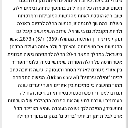
ציבוריים. גישת עירוב השימושים הייתה מקובלת בעבר
משום ששמרה על הקהילות. בהמשך נזנחה, ובימים אלה,
שוב, היא הופכת לאחת מהגישות המובילות והמרכזיות
בעולם. בהמשך למגמה זו, הגישה החלה לתפוס תאוצה
ולהיות מקובלת גם בישראל. עירוב השימושים קיבל גם
תוקף מדיני דרך החלטות ממשלה 369(דר/5) ו-2873, אשר
מדגישות את חשיבותה והצורך לשלב אותה בעולם התכנון
בישראל. במהלך המאה ה-20 החלה להתפתח גישה תכנונית
אשר חרטה על דגלה הפרדת שימושי בנייה, כלומר הפרדה
בין אזורי מגורים לאזורי מסחר ותעסוקה. גישה זו זוכה כיום
לכינוי "זחילה עירונית" (Urban sprawl). הגישה התפתחה
מתוך מחשבה כי סמיכות בין אזורים אשר ייעודם שונה
תגרום למטרדי רעש וסכנות בטיחותיות. גישת הזחילה
העירונית שוברת למעשה את המבנה הקהילתי של השכונות
ותושביהן, הסיבה לכך נעוצה בעובדה שהיא מצריכה מכל
אדם לבלות זמן רב יותר "בדרכים" במקום בתוך הקהילה.