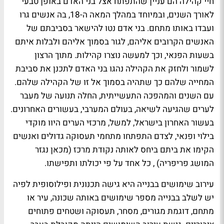
חיי קהילה הם עניין שהתפתח אצל בני האדם באופן טבעי
לאורך השנים, ובמיוחד במהלך המאה ה-18, בה אנשים גרו
ועבדו באותו מתחם. בני אדם נטו להישאר בסביבתם של
האנשים הקרובים אליהם, לגור בסמוך אליהם ולבלות איתם
בשעות הפנאי, וכך למעשה נוצרו קהילות. מתוך הרצון
לשמור ולחזק את הקהילה נהגו בני האדם לתכנן את סביבת
המחייה שלהם כך שתהיה בסמוך אל זו של הקהילה שלהם.
עם השנים והמהפכה התעשייתית, החלה תנועה של מעבר
לערים שהגיעה לשיאה, בעולם המערבי, בעשורים האחרונים.
בעשור האחרון בישראל, למשל, מרכזי הערים היוו מוקדי
בילוי ופנאי, לצדם התפתחו מתחמי תעסוקה גדולים ואנשים
הקימו את ביתם ביחס לאותה נקודת מרכז (מכאן נגזר
המושג פריפריה) , כל אחד על פי יכולתו ותפישתו.
עירוב שימושים בבנייה היא גישה תכנונית ופילוסופית לפיה
יש לשלב בבנייה מספר שימושים באותה שכונה, עיר או
מתחם, דוגמת מגורים, מסחר, תעסוקה ושטחים פתוחים