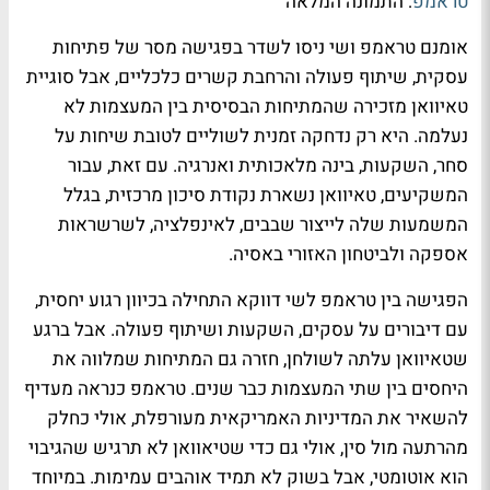
טראמפ
: התמונה המלאה
אומנם טראמפ ושי ניסו לשדר בפגישה מסר של פתיחות
עסקית, שיתוף פעולה והרחבת קשרים כלכליים, אבל סוגיית
טאיוואן מזכירה שהמתיחות הבסיסית בין המעצמות לא
נעלמה. היא רק נדחקה זמנית לשוליים לטובת שיחות על
סחר, השקעות, בינה מלאכותית ואנרגיה. עם זאת, עבור
המשקיעים, טאיוואן נשארת נקודת סיכון מרכזית, בגלל
המשמעות שלה לייצור שבבים, לאינפלציה, לשרשראות
אספקה ולביטחון האזורי באסיה.
הפגישה בין טראמפ לשי דווקא התחילה בכיוון רגוע יחסית,
עם דיבורים על עסקים, השקעות ושיתוף פעולה. אבל ברגע
שטאיוואן עלתה לשולחן, חזרה גם המתיחות שמלווה את
היחסים בין שתי המעצמות כבר שנים. טראמפ כנראה מעדיף
להשאיר את המדיניות האמריקאית מעורפלת, אולי כחלק
מהרתעה מול סין, אולי גם כדי שטיאוואן לא תרגיש שהגיבוי
הוא אוטומטי, אבל בשוק לא תמיד אוהבים עמימות. במיוחד