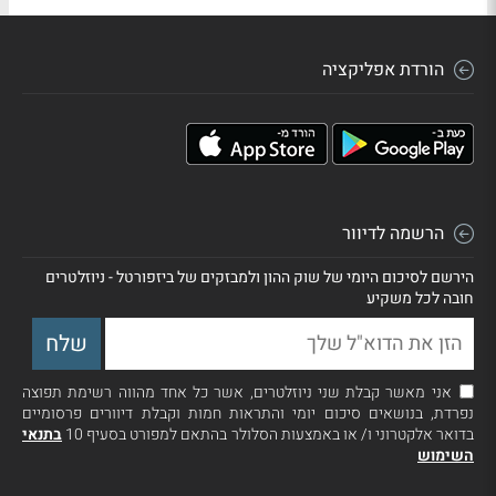
הורדת אפליקציה
הרשמה לדיוור
הירשם לסיכום היומי של שוק ההון ולמבזקים של ביזפורטל - ניוזלטרים
חובה לכל משקיע
אני מאשר קבלת שני ניוזלטרים, אשר כל אחד מהווה רשימת תפוצה
נפרדת, בנושאים סיכום יומי והתראות חמות וקבלת דיוורים פרסומיים
בדואר אלקטרוני ו/ או באמצעות הסלולר בהתאם למפורט בסעיף 10
בתנאי
השימוש