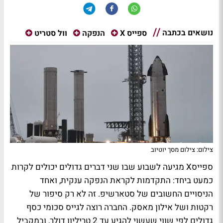
נושאים בכתבה
ספייס X
הנפקה
וול סטריט
צילום: צילום מסך יוטיוב
ספייסX מגיעה לשבוע שבו שני דברים גדולים יכולים לקרות
כמעט ביחד: התקדמות לקראת הנפקה ענקית, ואחד
הניסויים החשובים של סטארשיפ. זה לא רק סיפור של
רקטות ושל אילון מאסק. החברה רוצה לגייס סכומי כסף
גדולים לפי שווי שעשוי להגיע עד 2 טריליון דולר, ובמקביל