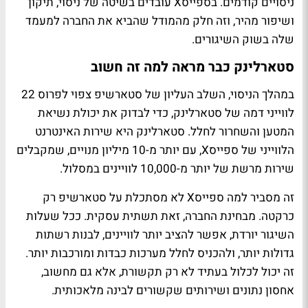
ניסויים קודמים. בספייסX עובדים בשיטה של ניסוי, תיקון
ושיפור מהיר, וזה חלק מהמודל שהביא את החברה למעמד
שלה בשוק השיגורים.
סטארלינק כבר מראה למה זה חשוב
במהלך הניסוי, השלב העליון של סטארשיפ צפוי לפרוס 22
לווייני דמה של סטארלינק, כדי לבדוק את יכולת נשיאת
המטען והשחרור לחלל. סטארלינק היא שירות האינטרנט
הלווייני של ספייסX, עם יותר מ-10 מיליון מנויים, שמקבלים
שירות מרשת של יותר מ-10,000 לוויינים במסלול.
זה מסביר למה ספייסX לא מסתכלת על סטארשיפ רק
כרקטה. מבחינת החברה, זאת תשתית עסקית. ככל שעלות
השיגור יורדת, אפשר להציב יותר לוויינים, לבנות רשתות
גדולות יותר, ולהכניס לחלל מערכות כבדות ומורכבות יותר.
זה יכול לכלול בעתיד לא רק תקשורת, אלא גם מחשוב,
אחסון נתונים ושירותים שקשורים לבינה מלאכותית.