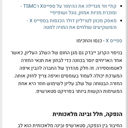
קת׳י ווד מגדילה את ההימור על ספייסX ו־TSMC -
ומוכרת מניות אמזון, גוגל ושופיפיי
מאסק מכוון לטריליון דולר הכנסות בספייס X -
והמשקיעים שולחים את המניה למטה
ספייס X
- כנסו והחכימו
בניסוי הקרוב ייבדק גם מגן החום של השלב העליון, כאשר
אחד האריחים יוסר בכוונה כדי לבחון את תנאי החזרה
לאטמוספירה. זה חלק מהדרך של החברה להבין איפה
המערכת יכולה לעמוד בעומסים ואיפה צריך לחזק אותה.
החזרה הבטוחה של שלב עליון לשימוש חוזר היא אחת
המשימות הקשות ביותר בפרויקט סטארשיפ.
הנפקה, חלל ובינה מלאכותית
החיבור בין הנפקה, סטארשיפ ובינה מלאכותית הוא לב