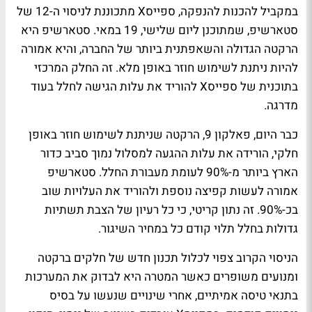
במקביל להכנות להנפקה, ספייסX מתכוננת לניסוי ה-12 של
סטארשיפ, שמתוכנן ליום שלישי, 19 במאי. סטארשיפ היא
הרקטה הגדולה והשאפתנית ביותר של החברה, והיא אמורה
להיות ניתנת לשימוש חוזר באופן מלא. זה החלק המרכזי
בתוכנית של ספייסX להוריד את עלות הגישה לחלל בעוד
מדרגה.
כבר היום, פאלקון 9, הרקטה שניתנת לשימוש חוזר באופן
חלקי, הורידה את עלות ההגעה למסלול נמוך סביב כדור
הארץ ביותר מ-90% לעומת מעבורת החלל. סטארשיפ
אמורה לעשות קפיצה נוספת ולהוריד את העלויות שוב
בכ-90%. זה נתון קריטי, כי כל רעיון של הצבת תשתיות
גדולות בחלל תלוי קודם כל במחיר השיגור.
הניסוי הקרוב צפוי לכלול תכנון חדש של חלקים ברקטה
ומנועים משופרים כאשר המטרה היא לבדוק את המערכות
בתנאי טיסה אמיתיים, אחרי שינויים שנעשו על בסיס