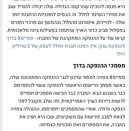
היא מנסה להוכיח שהרקטה הגדולה שלה יכולה להוריד שוב
את מחירי השיגור לחלל. זה הבסיס לתוכניות הרחבות יותר
שלה - לוויינים, אינטרנט מהחלל, ובהמשך גם מרכזי נתונים
במסלול סביב כדור הארץ שיתמכו בפעילות בינה מלאכותית.
קראו עוד על ההנפקה המתקרבת של החברה -
ספייסX בדרך
להנפקת ענק: איך הפכה חברת החלל לעסק של 2 טריליון
דולר
מסמכי ההנפקה בדרך
ספייסX צפויה למסור עדכון לגבי ההנפקה המתוכננת שלה,
כאשר מסמך הרישום הראשוני להנפקה עשוי להתפרסם
כבר בשבוע הבא. החברה כבר הגישה מסמכים חסויים
לרשות ניירות הערך האמריקאית, וזה שלב מקובל לפני
הנפקה גדולה. אחרי שהמסמכים יתפרסמו, ההנהלה צפויה
לצאת לסבב פגישות עם משקיעים, שבו היא תציג את
החברה, את המספרים ואת תוכניות הצמיחה.