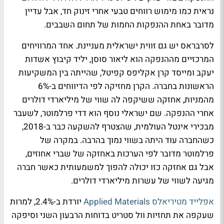
נראית כמו מימוש רווחים טבעי אחרי זינוק חד, אבל עדיין
מדובר באחת ההנפקות החמות של תחום השבבים.
לסרבראס יש גם זווית ישראלית מעניינת. אחד המרוויחים
המרכזיים מההנפקה הוא ליאור סוסן, יליד קיבוץ אשדות
יעקב ומייסד קרן אקליפס קפיטל, שהייתה בין המשקיעות
הראשונות בחברה. הקרן מחזיקה לפי הדיווחים ב-6%
מהמניות, אחזקה ששיקפה לה שווי של מיליארדי דולרים
אחרי ההנפקה. שם ישראלי נוסף הוא דדי פרלמוטר, לשעבר
מבכירי אינטל העולמית, שהצטרף להשקעה כבר ב-2018,
כשהחברה עוד היתה בשווי נמוך בהרבה. במקרה של
פרלמוטר מדובר לפי הערכות באחזקה של שברי אחוזים,
אבל גם אחזקה כזו יכולה להפוך למשמעותית כאשר חברה
מגיעה לשווי של עשרות מיליארדי דולרים.
אפלייד מטיריאלס Applied Materials
יורדת ב-2.4%, למרות
שעקפה את תחזיות וול סטריט בדוחות הרבעון השני וסיפקה