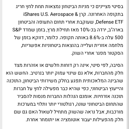
בסיטי מציינים כי מניות הביטחון נמצאות תחת לחץ חריג
בתקופה האחרונה. קרן iShares U.S. Aerospace &
Defense ETF, שעוקבת אחרי תחום התעופה והביטחון
בארה"ב, ירדה בכ-10% מאז תחילת מרץ, בזמן שמדד S&P
500 עלה ב-8.6% באותה תקופה. כלומר, דווקא בזמן של
מלחמה אזורית ועלייה בהוצאות ביטחוניות אפשריות,
הסקטור מפגר אחרי השוק.
הסיבה, לפי סיטי, אינה רק דוחות חלשים או אזהרות מצד
חלק מהחברות, אלא גם שינוי עמוק יותר בנרטיב. החשש הוא
שהבינה המלאכותית תפגע בחלק משירותי הביטחון, התוכנה
והייעוץ הביטחוני, כפי שהיא כבר מפעילה לחץ על חברות
תוכנה אזרחיות. אומנם הנהלות החברות מנסות להסביר
שהתחום הביטחוני שונה, רגולטורי יותר ותלוי במערכות
מורכבות, אבל נראה שהשוק מתחיל לשאול האם גם שם
חלק מהפעילות יעבור אוטומציה או יתומחר אחרת.