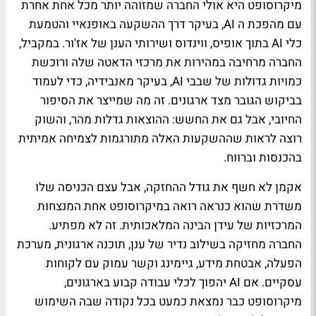
מיקרוסופט היא אולי החברה שמזוהה יותר מכל אחת אחרת
עם מהפכת ה AI, בעיקר דרך ההשקעה באופנאיי והטמעת
כלי AI בתוך אופיס, ווינדוס ושירותי הענן של אז'ור. במקביל,
החברה מרחיבה במהירות את מרכזי הדאטה שלה ורוכשת
כמויות גדולות של שבבי AI, בעיקר מאנבידיה, כדי לעמוד
בביקוש הגובר מצד ארגונים. זה מה שמייצר את הסיפור
החיובי, אבל גם את החשש: ההוצאות גדלות מהר, והשוק
רוצה לראות שההשקעות האלה מתורגמות לצמיחה אמיתית
בהכנסות וברווח.
אקמן לא חשף את גודל ההחזקה, אבל עצם הכניסה שלו
משדרת שהוא כנראה רואה במיקרוסופט אחת המנצחות
המרכזיות של עידן הבינה המלאכותית. זה לא מפתיע.
החברה מחזיקה בשילוב נדיר של ענן, תוכנה ארגונית, מערכת
הפעלה, אבטחת מידע, גיימינג וקשר עמוק עם לקוחות
עסקיים. אם AI יהפוך לכלי עבודה קבוע בארגונים,
מיקרוסופט כבר נמצאת כמעט בכל נקודה שבה השימוש