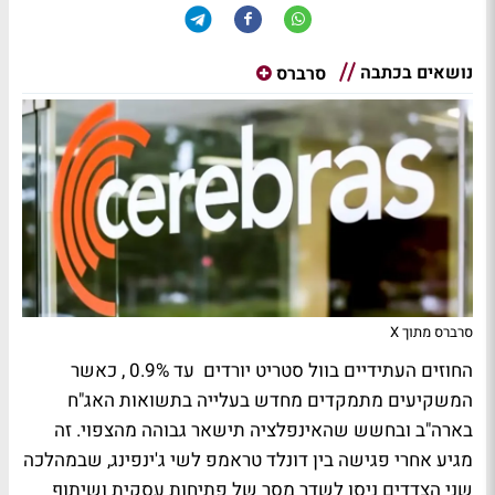
נושאים בכתבה
סרברס
סרברס מתוך X
החוזים העתידיים בוול סטריט יורדים עד 0.9% , כאשר
המשקיעים מתמקדים מחדש בעלייה בתשואות האג"ח
בארה"ב ובחשש שהאינפלציה תישאר גבוהה מהצפוי. זה
מגיע אחרי פגישה בין דונלד טראמפ לשי ג'ינפינג, שבמהלכה
שני הצדדים ניסו לשדר מסר של פתיחות עסקית ושיתוף