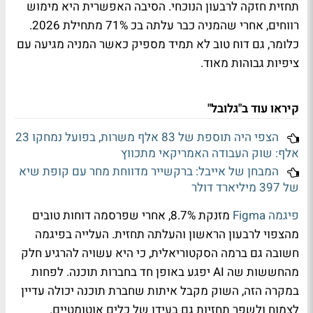
תחזית חזקה לרבעון הנוכחי. הסיבה האפשרית היא מימוש
רווחים, אחרי שהמניה כבר עלתה בכ 71% מתחילת 2026.
כלומר, גם דוח טוב לא תמיד מספיק כאשר המניה מגיעה עם
ציפיות גבוהות מאוד.
קיראו עוד ב"גלובל"
הצפי היה תוספת של 83 אלף משרות, בפועל נמחקו 23
אלף: שוק העבודה האמריקאי מתכווץ
המבחן של אייבל: ברקשייר מדווחת מחר עם קופת שיא
של 397 מיליארד דולר
פיגמה Figma
מזנקת 8.7%, אחרי שפרסמה דוחות טובים
מהצפוי לרבעון הראשון והעלתה תחזית. העלייה בפיגמה
חשובה גם ברמה הסקטוריאלית, כי היא עשויה להרגיע חלק
מהחששות שה AI יפגע באופן חד בחברות תוכנה. לפחות
במקרה הזה, השוק מקבל איתות שחברת תוכנה יכולה עדיין
לצמוח ולשפר תחזיות גם בעידן של כלים אוטומטיים.