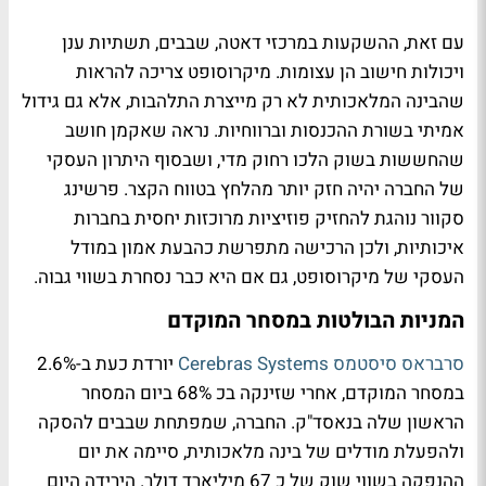
עם זאת, ההשקעות במרכזי דאטה, שבבים, תשתיות ענן
ויכולות חישוב הן עצומות. מיקרוסופט צריכה להראות
שהבינה המלאכותית לא רק מייצרת התלהבות, אלא גם גידול
אמיתי בשורת ההכנסות וברווחיות. נראה שאקמן חושב
שהחששות בשוק הלכו רחוק מדי, ושבסוף היתרון העסקי
של החברה יהיה חזק יותר מהלחץ בטווח הקצר. פרשינג
סקוור נוהגת להחזיק פוזיציות מרוכזות יחסית בחברות
איכותיות, ולכן הרכישה מתפרשת כהבעת אמון במודל
העסקי של מיקרוסופט, גם אם היא כבר נסחרת בשווי גבוה.
המניות הבולטות במסחר המוקדם
סרבראס סיסטמס Cerebras Systems
יורדת כעת ב-2.6%
במסחר המוקדם, אחרי שזינקה בכ 68% ביום המסחר
הראשון שלה בנאסד"ק. החברה, שמפתחת שבבים להסקה
ולהפעלת מודלים של בינה מלאכותית, סיימה את יום
ההנפקה בשווי שוק של כ 67 מיליארד דולר. הירידה היום