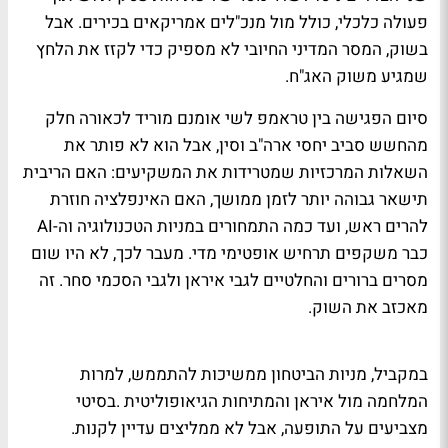
פעולה כלכלי, כולל מול מנכ"לים אמריקאים בכירים. אבל
בשוק, המסר המדיני החיובי לא מספיק כדי לקזז את הלחץ
שמגיע משוק האג"ח.
סיום הפגישה בין טראמפ לשי אומנם מוריד לכאורה חלק
מהחשש סביב יחסי ארה"ב וסין, אבל הוא לא פותר את
השאלות המרכזיות שמטרידות את המשקיעים: האם הריבית
תישאר גבוהה יותר לזמן ממושך, האם האינפלציה חוזרת
להרים ראש, ועד כמה התמחורים במניות הטכנולוגיה וה-AI
כבר משקפים תרחיש אופטימי מדי. מעבר לכך, לא היו שום
מסרים ברורים והחלטיים לגבי איראן ולגבי הסכמי סחר. זה
מאכזב את השוק.
במקביל, מניות הביטחון ממשיכות להתממש, למרות
המלחמה מול איראן והמתיחות הגיאופוליטית .בסיטי
מצביעים על התופעה, אבל לא ממליצים עדיין לקנות.