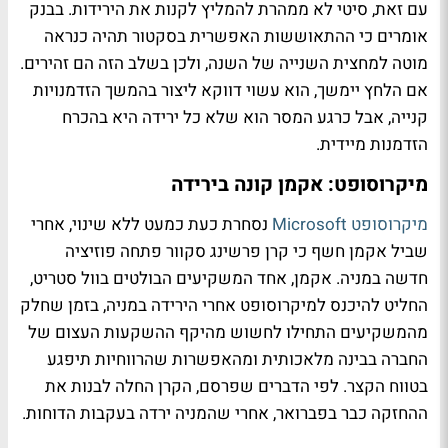
עם זאת, סיטי לא ממהרת להמליץ לקנות את הירידות. בבנק
אומרים כי ההתאוששות האפשרית בסקטור תהיה כנראה
מוטה למחצית השנייה של השנה, ולכן בשלב הזה הם זהירים.
אם הלחץ יימשך, הוא עשוי דווקא ליצור בהמשך הזדמנויות
קנייה, אבל כרגע המסר הוא שלא כל ירידה היא בהכרח
הזדמנות מיידית.
מיקרוסופט: אקמן קונה בירידה
מיקרוסופט Microsoft
נסחרת כעת כמעט ללא שינוי, אחרי
שביל אקמן חשף כי קרן פרשינג סקוור פתחה פוזיציה
חדשה במניה. אקמן, אחד המשקיעים הבולטים בוול סטריט,
החליט להיכנס למיקרוסופט אחרי הירידה במניה, בזמן שחלק
מהמשקיעים התחילו לחשוש מהיקף ההשקעות העצום של
החברה בבינה מלאכותית ומהאפשרות שהרווחיות תיפגע
בטווח הקצר. לפי הדברים שפרסם, הקרן החלה לבנות את
ההחזקה כבר בפברואר, אחרי שהמניה ירדה בעקבות הדוחות.