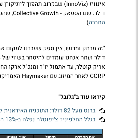
דולר. שם הספאק - Collective Growth, שהספיק לזנק מאז ההודעה בכ-50% . (
החברה
)
CORP לאחר המיזוג עם Haymaker האמריקנית. (
קיראו עוד ב"גלובל"
ברנט מעל 82 דולר: התוכנית האיראנית להורמוז טרפה את הקלפים בשוקי הנפט
בגלל החלפיניו: צ׳יפוטלה נפלה ב-13% השבוע