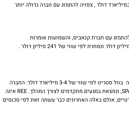
יליארד דולר , צפויה להתמזג עם חברה גדולה יותר
 (סימול:THCA) מחפשת להתמזג עם חברת קנאביס, והשמועות אומרות
סטארט-אפ הרכב החשמלי REE בדרך להנפקה בוול סטריט לפי שווי של 3-4 מיליארד דולר: החברה
הישראלית מתכננת להנפיק בנאסד"ק דרך SPAC, ונמצאת במגעים מתקדמים לצורך המהלך. REE אינה
טיים, אולם באלה האחרונים כבר עשתה זאת לפי סכומים