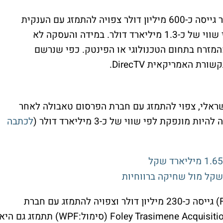
Bridgetown Holdings (סימול: BTWN) אשר גייסה כ-600 מיליון דולר צפויה להתמזג עם הענקית
הסינית Tokopedia, כיום הספאק נסחרת לפי שווי של כ-1.3 מיליארד דולר. במידה והעסקה לא
חברה מהמזרח בתחום הטכנולוגי או הפינטק. כפי שנרשם
סימול: IACA) הספאק הישראלי, צפוי להתמזג עם חברת הפרסום טאבולה לאחר
נפקת לפי שווי של כ-3 מיליארד דולר (
לכתבה
FinTech Acquisition Corp. IV (סימול: FTIV) גייסה כ-230 מיליון דולר וצפויה להתמזג עם חברת
הפינטק Perella Weinberg. הענקית Foley Trasimene Acquisition Corp (סימול:WPF) תתמזג גם הי