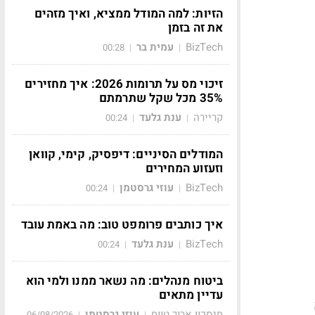
הזיות: למה המודל ממציא, ואיך מזהים
את זה בזמן
BizTech
עמית בר
00:28
|
|
זיכוי מס על תרומות 2026: איך מחזירים
35% מכל שקל שתרמתם
קריירה
ענת גלעד
00:24
|
|
המודלים הסיניים: דיפסיק, קימי, קוואן
וזעזוע המחירים
BizTech
עוזי גרסטמן
00:24
|
|
איך כותבים פרומפט טוב: מה באמת עובד
BizTech
ענת גלעד
00:24
|
|
ביטוח מנהלים: מה נשאר ממנו ולמי הוא
עדיין מתאים
א
חיסכון ארוך טווח
עוזי גרסטמן
06/08/2026
|
|