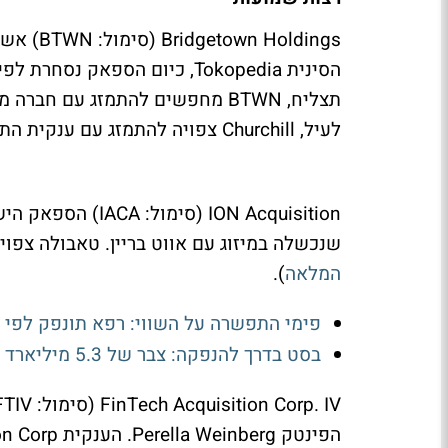
תצליח, BTWN מחפשים להתמזג עם 
לעיל, Churchill צפויה להתמזג עם ענקית התקשורת האמריקאית DirecTV.
ION Acquisition (
שנכשלה במיזוג עם אווט בריין. טאבולה צפויה להיות מו
המלאה
).
פימי התפשרה על השווי: רפא תונפק לפי 1.65 מיליארד שקל
בסט בדרך להנפקה: צבר של 5.3 מיליארד שקל מול שחיקה ברווחיות