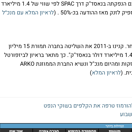
אינוויז (InnoViz) שבקרוב תהפוך ליוניקורן עם הנפקתה בנאסד"ק דרך SPAC לפי שווי של 1.4 מיליארד
לראיון המלא עם מנכ״ל
"זה מרתק ומרגש, אין ספק שעברנו למקום אחר. קנינו ב-2011 את השליטה בחברה תמורת 15 מיליון
דולר ועתה אנחנו עומדים להיסחר בשווי של 1.4 מיליארד דולר בנאסד"ק". כך מתאר בראיון לביזפורטל
אריק קוטלר, עד אתמול יו"ר ומנכ"ל ארקו החזקות ומהיום מנכ"ל ונשיא החברת הממוזגת ARKO
לראיון המלא
)