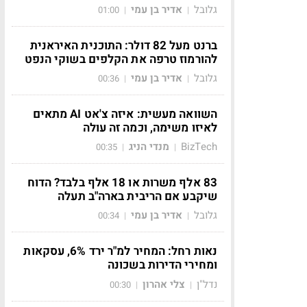
גלובל
אדיר בן עמי
01:00
|
|
ברנט מעל 82 דולר: התוכנית האיראנית
להורמוז טרפה את הקלפים בשוקי הנפט
גלובל
אדיר בן עמי
00:36
|
|
השוואה מעשית: איזה צ'אט AI מתאים
לאיזו משימה, וכמה זה עולה
BizTech
מנדי הניג
00:35
|
|
83 אלף משרות או 18 אלף בלבד? הדוח
שיקבע אם הריבית בארה"ב תעלה
גלובל
אדיר בן עמי
00:34
|
|
נאות רחל: המחיר למ"ר ירד 6%, עסקאות
ומחירי הדירות בשכונה
נדל"ן
צלי אהרון
00:30
|
|