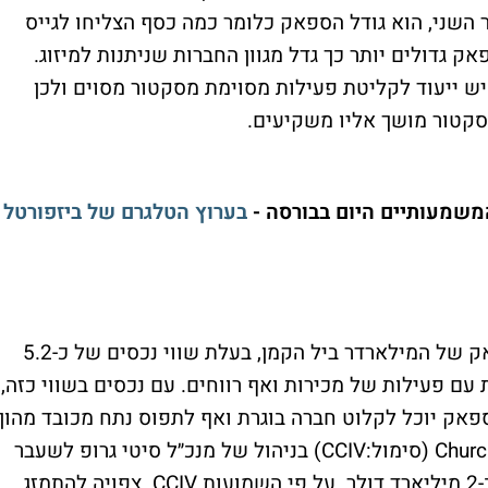
השני, הוא גודל הספאק כלומר כמה כסף הצליחו לגייס
גדולים יותר כך גדל מגוון החברות שניתנות למיזוג.
ש ייעוד לקליטת פעילות מסוימת מסקטור מסוים ולכן
סקטור מושך אליו משקיעים.
משמעותיים היום בבורסה -
בערוץ הטלגרם של ביזפורטל
Pershing Square (סימול:PSTH) היא הספאק של המילארדר ביל הקמן, בעלת שווי נכסים של כ-5.2
ם פעילות של מכירות ואף רווחים. עם נכסים בשווי כזה,
ספאק יוכל לקלוט חברה בוגרת ואף לתפוס נתח מכובד מהון
המניות של החברה. במקום השני Churchill Capital (סימול:CCIV) בניהול של מנכ״ל סיטי גרופ לשעבר
מיכאל קליין, ובעלת נכסים בסכום כולל של כ-2 מיליארד דולר. על פי השמועות CCIV צפויה להתמזג