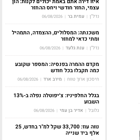
איזו דירה אתם באמת יכולים לקנות: הון
עצמי, החזר חודשי ויחס ההחזר
נדל"ן
עמית בר
06/08/2026
|
|
משכנתה: המסלולים, ההצמדה, התמהיל
ומתי כדאי למחזר
נדל"ן
ענת גלעד
06/08/2026
|
|
מקדם ההמרה בפנסיה: המספר שקובע
כמה תקבלו בכל חודש
חיסכון ארוך טווח
מירב ארד
06/08/2026
|
|
בגלל החלפיניו: צ׳יפוטלה נפלה ב-13%
השבוע
גלובל
אדיר בן עמי
06/08/2026
|
|
נווה עוז: 33,700 שקל למ"ר בחדש, 25
אלף ביד שנייה