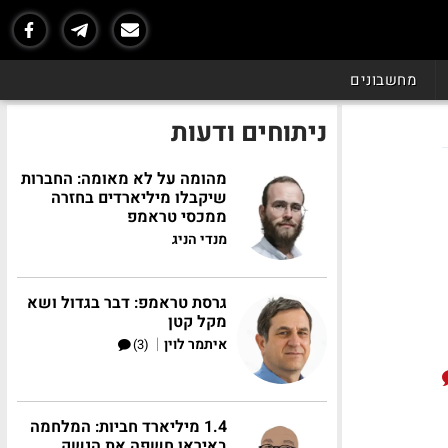
מחשבונים
ניתוחים ודעות
מהומה על לא מאומה: החברות
שיקבלו מיליארדים בחזרה
ממכסי טראמפ
מנדי הניג
גרסת טראמפ: דבר בגדול ושא
מקל קטן
|
איתמר לוין
(3)
1.4 מיליארד חביות: המלחמה
באיראן חשפה את הנשק