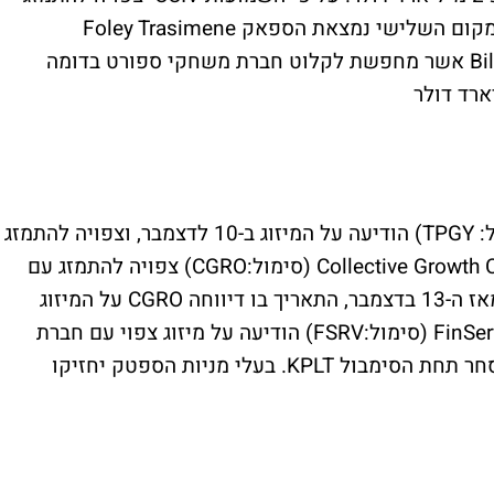
עם DirecTV, חברת הלווין הגדולה בארה״ב. במקום השלישי נמצאת הספאק Foley Trasimene
Acquisition(סימול:BFT) בניהול של Bill Foley אשר מחפשת לקלוט חברת משחקי ספורט בדומה
TPG Pace Beneficial Finance Corp (סימול: TPGY) הודיעה על המיזוג ב-10 לדצמבר, וצפויה להתמזג
עם חברת הרכבים החשמליים ה. Collective Growth Corporation (סימול:CGRO) צפויה להתמזג עם
חברת הלידר אינוויז כפי שדווח בביזפורטל. מאז ה-13 בדצמבר, התאריך בו דיווחה CGRO על המיזוג
הצפוי, המניה מזנקת בכ-50%. FinServ Acquisition (סימול:FSRV) הודיעה על מיזוג צפוי עם חברת
הפינטק Katapult ב-18 לדצמבר, וצפויה להיסחר תחת הסימבול KPLT. בעלי מניות הספטק יחזיקו