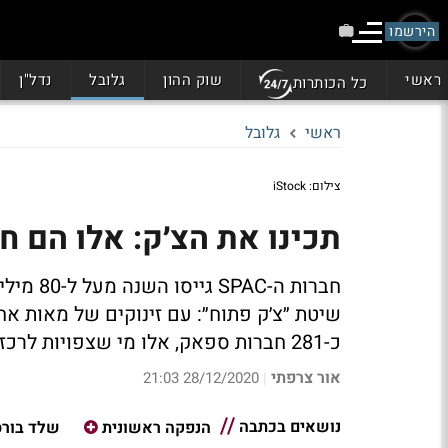
הירשמו
ראשי
שוק ההון
גלובל
נדל"ן
כל הכותרות
ראשי
גלובל
צילום: iStock
תכינו את הצ׳ק: אלו הם חברות ה-SPAC שח
חברות ה-
כ-281 חברות ספאק, אלו מי שצפויות לרכז עניין
אור צרפתי
28/12/2020 21:03
|
נושאים בכתבה
הנפקה ראשונית
שלד בורס