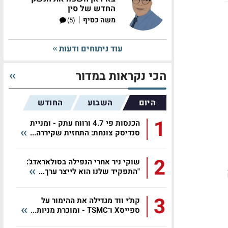
החדש של סין
|
משה כסיף
(5)
עוד ניתוחים ודעות
הכי נקראות במדור
היום
השבוע
החודש
1
הכנסות פי 4.7 ורווח עתק - ומניית
סנדיסק צונחת: התחזית שקיררה...
2
שוקי ניר אחרי הנפילה בסולאראדג':
"התפקיד שלנו הוא לייצר ערך...
3
קת׳י ווד מגדילה את ההימור על
ספייסX ו־TSMC - ומוכרת מניות...