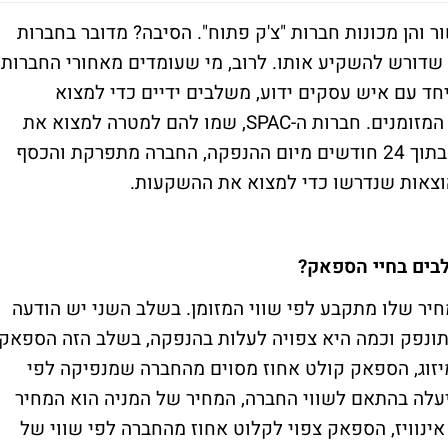
חות עשור והן מכונות חברות "צ'ק פתוח". הסיבה? מדובר בחברות
שדורש להשקיע אותו. לרוב, מי שעומדים מאחורי החברות
שיחד עם איש עסקים ידוע, משלבים ידיים כדי למצוא
פעילות עסקית ולמזג אותה לתוך השלד מלא המזומנים. חברות ה-SPAC, שמו להם למטרה למצוא את
הסטארט אפ הבא, ובמידה ולא מבצעות רכש בתוך 24 חודשים מיום ההנפקה, החברה מתפרקת והכסף
וצאות שנדרשו כדי למצוא את ההשקעות.
בים בחיי הספאק?
חיר שלו מתקבע לפי שווי המזומן. בשלב השני יש הודעה
ה תונפק וכמה היא צפויה לעלות בהנפקה, בשלב הזה הספאק
זוג, הספאק קולט אחוז מסוים מהחברה שמנפיקה לפי
 יעלה בהתאם לשווי החברה, המחיר של המניה הוא המחיר
נוויז, הספאק צפוי לקלוט אחוז מהחברה לפי שווי של