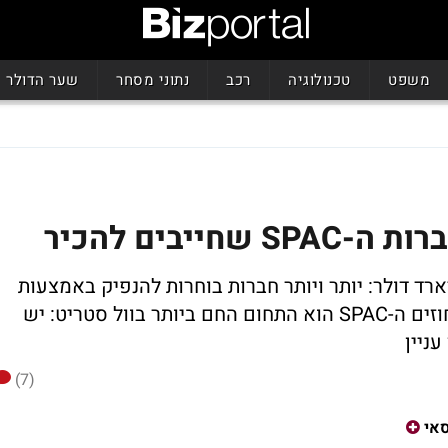
משפט
טכנולוגיה
רכב
נתוני מסחר
שער הדולר
ייבים להכיר
SPAC גייסו השנה מעל ל-80 מיליארד דולר: יותר ויותר חברות בוחרות להנפיק באמצעות
שיטת ״צ׳ק פתוח״: עם זינוקים של מאות אחוזים ה-SPAC הוא התחום החם ביותר בוול סטריט: יש
(7)
אי