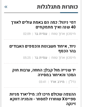
כותרות מתגלגלות
דמי ניהול: כמה הם באמת עולים לאורך
40 שנה ואיך מתמקחים
חיסכון ארוך טווח
עמית בר
02:09
|
|
ניוד, איחוד חשבונות והכספים האבודים
בהר הכסף
חיסכון ארוך טווח
עמית בר
05:25
|
|
יד שנייה מול קבלן: החוזה, ערבות חוק
המכר והאיחור במסירה
נדל"ן
מירב ארד
03:41
|
|
ההצפה שכולם חיכו לה: מיליארד מניות
ספייסX שוחררו למסחר - והמניה דווקא
זינקה