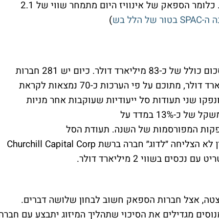
1.4 מיליארד דולר במחיר של 10 דולר למניה. כלומר הספאק של אינוויז היום מתמחר שווי של 2.1
הלל בש
)
מתחילת השנה הונפקו 248 חברות ספאק בסכום כולל של כ-83 מיליארד דולר. כיום יש 281 חברות
ספאק פעילות עם שווי נכסים של כ-88 מיליארד דולר, מתוכם על פי הערכות כ-70 נמצאות לקראת
אפילו הונפקו שני תעודות סל ייעודיות שעוקבות אחר מניות
הספאק, הראשונה והמוכרת יותר SPAK, עם משקל של כ-13% במדד על
 (סימול:DKNG), אחת מהנפקות המפורסמות של השנה. תעודת הסל
השניה SPCX מהמרת על חברת ספאק שעדיין לא הצליחה ״לדוג״ חברה ברשת Churchill Capital Corp
טה, אצל חברות הספאק חשוב לבחון שלושה דברים.
נוסים מגדילים את הסיכוי שתהליך המיזוג יתבצע עם חברה