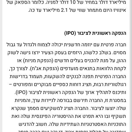
מיליארד דולר במחיר של 10 דולר למניה. כלומר הספאק של
אינוויז היום מתמחר שווי של 2.1 מיליארד עד כה.
הנפקה ראשונית לציבור (IPO)
חברה פרטית עם יוזמה חדשנית יכולה לצמוח ולגדול עד גבול
מסוים. בשלב כלשהו, היזמים בעסק הצעיר ירצו גישה לשוק
ההון, על מנת להכניס בעלים חדשים (הנפקת מניות) או
לקחת הלוואות בתנאים מועדפים (הנפקת אג"ח). לצורך כך,
החברה הפרטית תפנה לבנקים להשקעות, תעמוד בדרישות
רגולטוריות רבות, תציג דוחות כספיים מבוקרים ומפורטים –
ותיכנס לתהליך ארוך של הנפקה ראשונית לציבור (IPO).
במסגרת זו, החברה תירשם בבורסה לניירות ערך, והמניות
שלה יוצעו לציבור. החברה תציג למשקיעים מסמך שנקרא
תשקיף ובו היא תפרט את ההיסטוריה הפיננסית שלה ואת
התוכניות האסטרטגיות העתידיות שלה. חשוב להדגיש