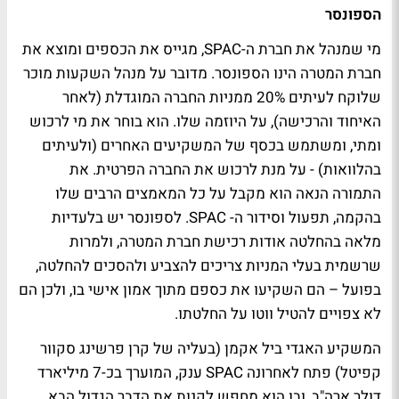
הספונסר
מי שמנהל את חברת ה-SPAC, מגייס את הכספים ומוצא את
חברת המטרה הינו הספונסר. מדובר על מנהל השקעות מוכר
שלוקח לעיתים 20% ממניות החברה המוגדלת (לאחר
האיחוד והרכישה), על היוזמה שלו. הוא בוחר את מי לרכוש
ומתי, ומשתמש בכסף של המשקיעים האחרים (ולעיתים
בהלוואות) - על מנת לרכוש את החברה הפרטית. את
התמורה הנאה הוא מקבל על כל המאמצים הרבים שלו
בהקמה, תפעול וסידור ה- SPAC. לספונסר יש בלעדיות
מלאה בהחלטה אודות רכישת חברת המטרה, ולמרות
שרשמית בעלי המניות צריכים להצביע ולהסכים להחלטה,
בפועל – הם השקיעו את כספם מתוך אמון אישי בו, ולכן הם
לא צפויים להטיל ווטו על החלטתו.
המשקיע האגדי ביל אקמן (בעליה של קרן פרשינג סקוור
קפיטל) פתח לאחרונה SPAC ענק, המוערך בכ-7 מיליארד
דולר ארה"ב, ובו הוא מחפש לקנות את הדבר הגדול הבא.