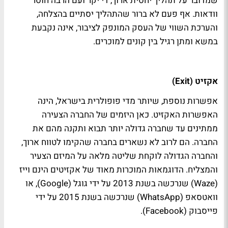
שמדובר על תהליך יחסית ארוך, די יקר ועם הרבה חוסר
וודאות. אף פעם לא ברור שהתהליך יסתיים בהצלחה,
והערכת השווי של העסק המונפק לציבור, אינה נקבעת
במשא ומתן רגיל בין קונים למוכרים.
אקזיט (Exit)
אפשרות נוספת, שיותר מדי פופולרית בישראל, הינה
האפשרות האקזיט. כאן היזמים של החברה הצעירה
ממתינים עד שחברה גדולה יותר תבוא ותקנה מהם את
החברה. הם לרוב לא נשארים בחברה שהקימו לטווח ארוך,
והחברה הגדולה לוקחת שליטה מלאה על המיזם הצעיר
והמצליח. הדוגמאות המוכרות מאוד של אקזיטים הינם וייז
(Waze) שנרכשה בשנת 2013 על ידי גוגל (Google), או
וואטסאפ (WhatsApp) שנרכשה בשנת 2015 על ידי
פייסבוק (Facebook).