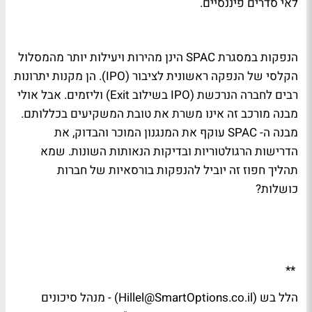
לאי סדרים פיננסיים.
הנפקות במסגרת SPAC הינן מהירות ויעילות יותר מהמסלול
הקלסי של הנפקה ראשונית לציבור (IPO). הן מקנות יתרונות
רבים לחברה הנרכשת (IPO בשילוב Exit) וליזמים. אבל אולי
מבנה מורכב זה אינו משרת את טובת המשקיעים בכללותם.
מבנה ה- SPAC עוקף את המנגנון המוכר והבדוק, את
הדרישות הרגולטוריות ובדיקות הנאותות השונות. שמא
תהליך חפוז זה יוביל להנפקות בורסאיות של חברות
כושלות?
**
הלל בש (
Hillel@SmartOptions.co.il
) - מנהל סיכונים