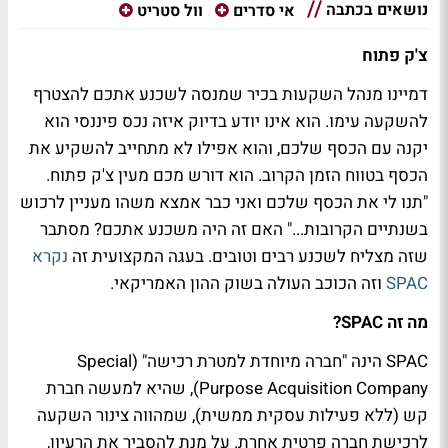
נושאים בכתבה
אי סדרים
וול סטריט
צ'ק פתוח
דמיינו מנהל השקעות בכיר שמנסה לשכנע אתכם להצטרף
להשקעה עימו. הוא אינו יודע בדיוק איזה נכס פיננסי הוא
יקנה עם הכסף שלכם, והוא אפילו לא מתחייב להשקיע את
הכסף בטווח הזמן הקרוב. הוא דורש מכם מעין צ'ק פתוח.
"תנו לי את הכסף שלכם ואני כבר אמצא משהו מעניין לרכוש
בשנתיים הקרובות..." האם זה היה משכנע אתכם? מסתבר
שזה מצליח לשכנע רבים וטובים. בעגה המקצועית זה
נקרא
SPAC
וזה הכוכב העולה בשוק ההון האמריקאי.
מה זה SPAC?
SPAC הינה "חברה מיוחדת למטרת רכישה" (Special
Purpose Acquisition Company), שהיא למעשה חברת
קש (ללא פעילות עסקית ממשית), שמהווה צינור השקעה
לרכישת חברה פרטית אחרת. על מנת להסביר את הרעיון,