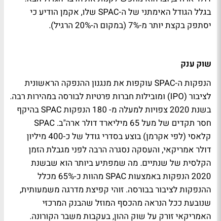
בגלל הגודל האימתני של ה-SPAC שלו, אקמן הודיע כי
יסתפק בקצת יותר מ-7% (במקום ה-20% הרגיל).
שוק ענק
הנפקות ה-SPAC עוקפות את מנגנון ההנפקה הראשונית
לציבור (IPO) ומובילות חברות פרטיות לבורסה במהירות רבה.
בשנת 2020 צפויות למעלה מ- 180 הנפקות SPAC בהיקף
חסר תקדים של מעל 65 מיליארד דולר ארה"ב. SPAC
קלאסי (לפי אקרמן) בוצע בסדרי גודל של כ-400 מיליון
דולר אמריקאי, והעסקה נסגרה הרבה לפני מגבלת הזמן
הקלסית של שנתיים. מה שמפתיע ביותר הוא שבשנת
2020 הנפקות באמצעות SPAC מהוות כ-65% מכלל
ההנפקות לציבור בבורסה. זוהי קפיצת מדרגה משמעותית,
שנובעת ככל הנראה מהכסף המוזל שהבנק המרכזי
האמריקאי זורק על שוק ההון, בעקבות משבר הקורונה.