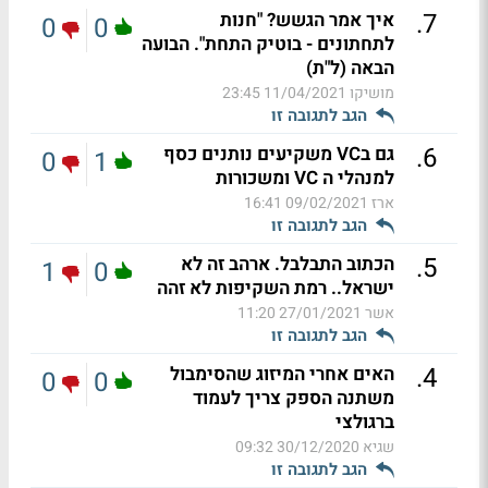
.
7
איך אמר הגשש? "חנות
0
0
לתחתונים - בוטיק התחת". הבועה
הבאה (ל"ת)
מושיקו
11/04/2021 23:45
הגב לתגובה זו
.
6
גם בVC משקיעים נותנים כסף
0
1
למנהלי ה VC ומשכורות
ארז
09/02/2021 16:41
הגב לתגובה זו
.
5
הכתוב התבלבל. ארהב זה לא
1
0
ישראל.. רמת השקיפות לא זהה
אשר
27/01/2021 11:20
הגב לתגובה זו
.
4
האים אחרי המיזוג שהסימבול
0
0
משתנה הספק צריך לעמוד
ברגולצי
שגיא
30/12/2020 09:32
הגב לתגובה זו