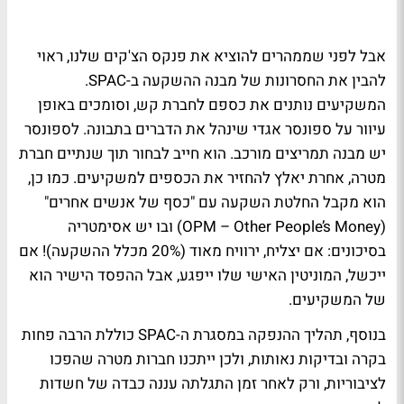
אבל לפני שממהרים להוציא את פנקס הצ'קים שלנו, ראוי
להבין את החסרונות של מבנה ההשקעה ב-SPAC.
המשקיעים נותנים את כספם לחברת קש, וסומכים באופן
עיוור על ספונסר אגדי שינהל את הדברים בתבונה. לספונסר
יש מבנה תמריצים מורכב. הוא חייב לבחור תוך שנתיים חברת
מטרה, אחרת יאלץ להחזיר את הכספים למשקיעים. כמו כן,
הוא מקבל החלטת השקעה עם "כסף של אנשים אחרים"
(OPM – Other People’s Money) ובו יש אסימטריה
בסיכונים: אם יצליח, ירוויח מאוד (20% מכלל ההשקעה)! אם
ייכשל, המוניטין האישי שלו ייפגע, אבל ההפסד הישיר הוא
של המשקיעים.
בנוסף, תהליך ההנפקה במסגרת ה-SPAC כוללת הרבה פחות
בקרה ובדיקות נאותות, ולכן ייתכנו חברות מטרה שהפכו
לציבוריות, ורק לאחר זמן התגלתה עננה כבדה של חשדות