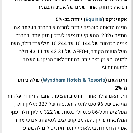
רפואה מרחוק, אחרי שנים של אכזבות במניה.
אקוויניקס (
Equinix
) יורדת בכ-5%
מניית הדאטה סנטרים יורדת למרות שהחברה העלתה את
תחזית 2026. המשקיעים ציפו לעדכון חזק יותר. החברה
צופה הכנסות של 10.144 עד 10.244 מיליארד דולר, מעט
מעל הטווח הקודם, ו-AFFO של 42.31 עד 43.11 דולר
למניה. השוק רצה יותר, במיוחד לאור הביקוש העצום
לתשתיות AI.
ווינדהאם (
Wyndham Hotels & Resorts
) עולה ביותר
מ-2%
ווינדהאם עולה אחרי דוח טוב מהצפוי. החברה דיווחה על רווח
מתואם של 96 סנט למניה והכנסות של 327 מיליון דולר,
מעל ציפיות ל-86 סנט ולהכנסות של 322 מיליון דולר. ענף
המלונאות עדיין נהנה מביקוש יציב לנסיעות, אם כי מחירי
אנרגיה ותיירות בינלאומית תנודתית יכולים להשפיע