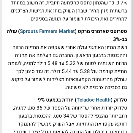
0.7%, כך שהנתון נתפס כהפתעה חיובית. זה חשוב במיוחד
ברשתות מזון מהיר, שבהן השוק בוחן את רגישות הצרכנים
למחירים ואת היכולת לשמור על תנועה בסניפים.
ספרוטס פארמרס מרקט (
Sprouts Farmers Market
) עולה
בכ-3%
רשת המזון האורגני עולה אחרי שעקפה את תחזיות הרווח
וההכנסות ברבעון הראשון. החברה גם העלתה את תחזית
הרווח השנתית לטווח של 5.32 עד 5.48 דולר למניה, לעומת
תחזית קודמת של 5.28 עד 5.44 דולר. זה עוד סימן לכך
שחלק מהרשתות הקמעונאיות מצליחות לשמור על ביקוש
גם בסביבה צרכנית לא פשוטה.
טלדוק (
Teladoc Health
) יורדת בכמעט 9%
טלדוק יורדת אחרי שדיווחה על הפסד של 36 סנט למניה,
רחב יותר מהצפי להפסד של 34 סנט. ההכנסות ברבעון
דווקא עקפו את התחזיות, אבל השוק ממשיך להתמקד
ברווחיות וביכולת של החברה להראות מודל יציב בשירותי