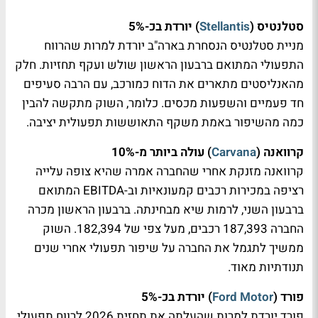
סטלנטיס (
Stellantis
) יורדת בכ-5%
מניית סטלנטיס הנסחרת בארה"ב יורדת למרות שהרווח
התפעולי המתואם ברבעון הראשון שולש ועקף תחזיות. חלק
מהאנליסטים מתארים את הדוח כמורכב, עם הרבה סעיפים
חד פעמיים והשפעות מכסים. כלומר, השוק מתקשה להבין
כמה מהשיפור באמת משקף התאוששות תפעולית יציבה.
קרוואנה (
Carvana
) עולה ביותר מ-10%
קרוואנה מזנקת אחרי שהחברה אמרה שהיא צופה עלייה
רציפה במכירות רכבים קמעונאיות וב-EBITDA המתואם
ברבעון השני, לרמות שיא מבחינתה. ברבעון הראשון מכרה
החברה 187,393 רכבים, מעל צפי של 182,394. השוק
ממשיך לתגמל את החברה על שיפור תפעולי אחרי שנים
תנודתיות מאוד.
פורד (
Ford Motor
) יורדת בכ-5%
פורד יורדת למרות שהעלתה את תחזית 2026 לרווח תפעולי