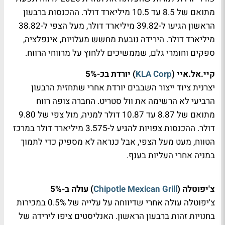
מתואם של 8.5 עד 10.5 מיליארד דולר. ההכנסות ברבעון
הראשון הגיעו ל-39.82 מיליארד דולר, מעל הצפי ל-38.82
מיליארד דולר. הירידה נובעת מחשש מעלויות, אינפלציה,
ספקים וחומרי גלם, שממשיכים ללחוץ על מרווחי הרווח.
קיי.אל.איי (
KLA Corp
) יורדת בכ-5%
יצרנית ציוד ייצור השבבים יורדת אחרי שתחזית הרבעון
הרביעי לא הרשימה את וול סטריט. החברה צופה רווח
מתואם של 8.87 עד 10.87 דולר למניה, מול צפי של 9.80
דולר. ההכנסות צפויות להגיע ל-3.575 מיליארד דולר במרכז
הטווח, מעט מעל הצפי, אבל כנראה לא מספיק כדי לתמוך
במניה אחרי העליות בענף.
צ'יפוטלה (
Chipotle Mexican Grill
) עולה ב-5%
צ'יפוטלה עולה אחרי שדיווחה על עלייה של 0.5% במכירות
בחנויות זהות ברבעון הראשון. האנליסטים ציפו לירידה של