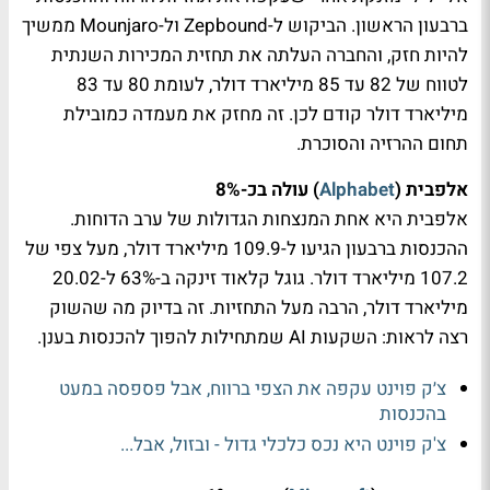
ברבעון הראשון. הביקוש ל-Zepbound ול-Mounjaro ממשיך
להיות חזק, והחברה העלתה את תחזית המכירות השנתית
לטווח של 82 עד 85 מיליארד דולר, לעומת 80 עד 83
מיליארד דולר קודם לכן. זה מחזק את מעמדה כמובילת
תחום ההרזיה והסוכרת.
אלפבית (
Alphabet
) עולה בכ-8%
אלפבית היא אחת המנצחות הגדולות של ערב הדוחות.
ההכנסות ברבעון הגיעו ל-109.9 מיליארד דולר, מעל צפי של
107.2 מיליארד דולר. גוגל קלאוד זינקה ב-63% ל-20.02
מיליארד דולר, הרבה מעל התחזיות. זה בדיוק מה שהשוק
רצה לראות: השקעות AI שמתחילות להפוך להכנסות בענן.
צ׳ק פוינט עקפה את הצפי ברווח, אבל פספסה במעט
בהכנסות
צ'ק פוינט היא נכס כלכלי גדול - ובזול, אבל...