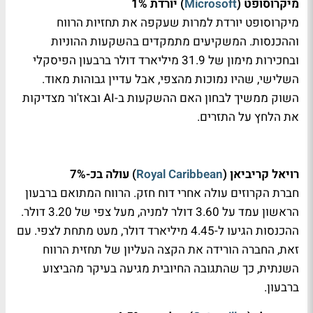
מיקרוסופט (
Microsoft
) יורדת 1%
מיקרוסופט יורדת למרות שעקפה את תחזיות הרווח
וההכנסות. המשקיעים מתמקדים בהשקעות ההוניות
ובחכירות מימון של 31.9 מיליארד דולר ברבעון הפיסקלי
השלישי, שהיו נמוכות מהצפי, אבל עדיין גבוהות מאוד.
השוק ממשיך לבחון האם ההשקעות ב-AI ובאז'ור מצדיקות
את הלחץ על התזרים.
רויאל קריביאן (
Royal Caribbean
) עולה בכ-7%
חברת הקרוזים עולה אחרי דוח חזק. הרווח המתואם ברבעון
הראשון עמד על 3.60 דולר למניה, מעל צפי של 3.20 דולר.
ההכנסות הגיעו ל-4.45 מיליארד דולר, מעט מתחת לצפי. עם
זאת, החברה הורידה את הקצה העליון של תחזית הרווח
השנתית, כך שהתגובה החיובית מגיעה בעיקר מהביצוע
ברבעון.