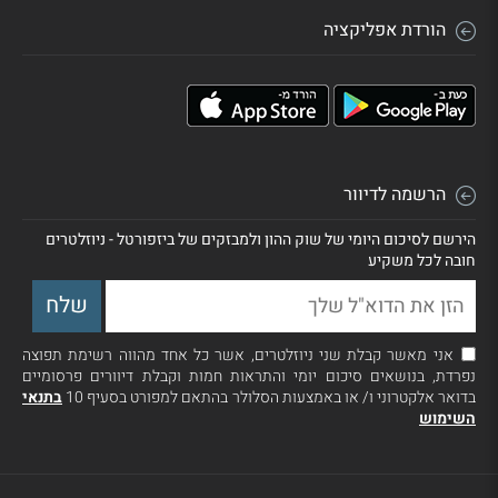
הורדת אפליקציה
הרשמה לדיוור
הירשם לסיכום היומי של שוק ההון ולמבזקים של ביזפורטל - ניוזלטרים
חובה לכל משקיע
אני מאשר קבלת שני ניוזלטרים, אשר כל אחד מהווה רשימת תפוצה
נפרדת, בנושאים סיכום יומי והתראות חמות וקבלת דיוורים פרסומיים
בדואר אלקטרוני ו/ או באמצעות הסלולר בהתאם למפורט בסעיף 10
בתנאי
השימוש