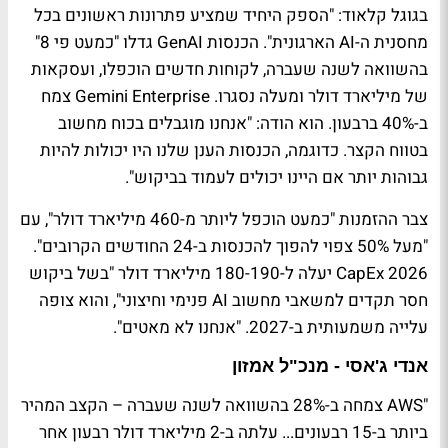
בגוגל קלאוד: "הספק היחיד שמציע פתרונות ראשונים בכל
מחסנית ה-AI הארגונית". הכנסות GenAI גדלו "כמעט פי 8"
בהשוואה לשנה שעברה, לקוחות חדשים הוכפלו, ועסקאות
של מיליארד דולר ומעלה נסגרו. Gemini Enterprise צמח
ב-40% ברבעון. הוא הודה: "אנחנו מוגבלים בכוח מחשוב
בטווח הקצר. כדוגמה, הכנסות הענן שלנו היו יכולות להיות
גבוהות יותר אם היינו יכולים לעמוד בביקוש".
צבר ההזמנות "כמעט הוכפל ליותר מ-460 מיליארד דולר", עם
"מעל 50% צפוי להפוך להכנסות ב-24 החודשים הקרובים".
CapEx 2026 יעלה ל-180-190 מיליארד דולר "בשל ביקוש
חסר תקדים למשאבי מחשוב AI פנימי וחיצוני", והוא צופה
עלייה משמעותית ב-2027. "אנחנו לא מאטים".
אנדי ג'אסי - מנכ"ל אמזון
"AWS צמחה ב-28% בהשוואה לשנה שעברה – הקצב המהיר
ביותר ב-15 רבעונים... עלתה ב-2 מיליארד דולר רבעון אחר