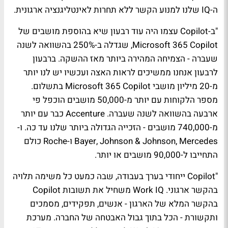
ה-IQ שלנו למנוע הקשר ללא תחרות לאינטליגנציה ארגונית.
"ב-Copilot עצמו היה עוד רבעון שיא בהוספת מושבים של
Microsoft 365 Copilot, שגדלה ב-250% בהשוואה לשנה
שעברה - הצמיחה המהירה ביותר מאז ההשקה. ברבעון
לרבעון אנחנו ממשיכים לראות האצה ועכשיו יש לנו יותר
מ-20 מיליון מושבי Microsoft 365 Copilot בתשלום.
מספר הלקוחות עם יותר מ-50,000 מושבים הוכפל פי
ארבעה בהשוואה לשנה שעברה. Accenture כבר עם יותר
מ-740,000 מושבים - הזכייה הגדולה ביותר שלנו עד כה. ו-
Bayer, Johnson & Johnson, Mercedes ו-Roche כולם
התחייבו ל-90,000 מושבים או יותר.
"Copilot ייחודי בערך בעבודה, שבה כמעט כל משימה תלויה
בהקשר ארגוני. Work IQ משחיל את תשובות Copilot
בהקשר המלא של הארגון - אנשים, תפקידים, מסמכים
ותקשורת - הכל בתוך גבול האבטחה של החברה. מערכת