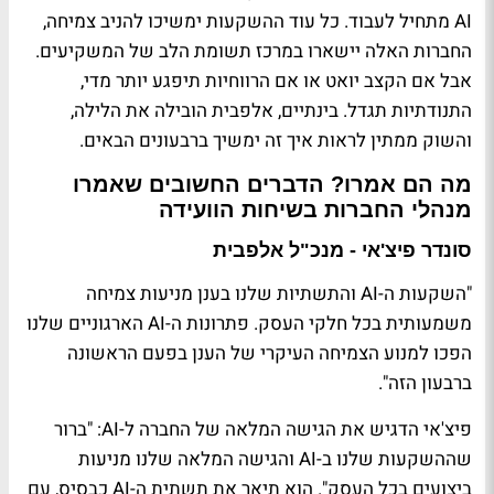
AI מתחיל לעבוד. כל עוד ההשקעות ימשיכו להניב צמיחה,
החברות האלה יישארו במרכז תשומת הלב של המשקיעים.
אבל אם הקצב יואט או אם הרווחיות תיפגע יותר מדי,
התנודתיות תגדל. בינתיים, אלפבית הובילה את הלילה,
והשוק ממתין לראות איך זה ימשיך ברבעונים הבאים.
מה הם אמרו? הדברים החשובים שאמרו
מנהלי החברות בשיחות הוועידה
סונדר פיצ'אי - מנכ"ל אלפבית
"השקעות ה-AI והתשתיות שלנו בענן מניעות צמיחה
משמעותית בכל חלקי העסק. פתרונות ה-AI הארגוניים שלנו
הפכו למנוע הצמיחה העיקרי של הענן בפעם הראשונה
ברבעון הזה".
פיצ'אי הדגיש את הגישה המלאה של החברה ל-AI: "ברור
שההשקעות שלנו ב-AI והגישה המלאה שלנו מניעות
ביצועים בכל העסק". הוא תיאר את תשתית ה-AI כבסיס, עם