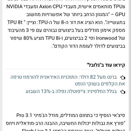
TPUs מותאמים אישית, מעבדי Axion CPU ומעבדי NVIDIA
GPU – "המגוון הרחב ביותר של אפשרויות מחשוב
בתעשייה". הוא הציג את דור ה-8 של ה-TPU: וציין: " TPU 8t
מספק אימון מודלים בעל ביצועים גבוהים עם פי 3 מהעיבוד
של Ironwood ופי 2 בביצועים, ו-TPU 8i מציע 80% שיפור
בביצועים לדולר לעומת הדור הקודם".
קיראו עוד ב"גלובל"
ברנט מעל 82 דולר: התוכנית האיראנית להורמוז טרפה
את הקלפים בשוקי הנפט
בגלל החלפיניו: צ׳יפוטלה נפלה ב-13% השבוע
פיצ'אי הוסיף כי בתחום המודלים, מודל ה
ג'מיני 3.1 Pro
"פורץ את גבולות יכולות החשיבה, ההבנה הרב-מודאלית ויחס