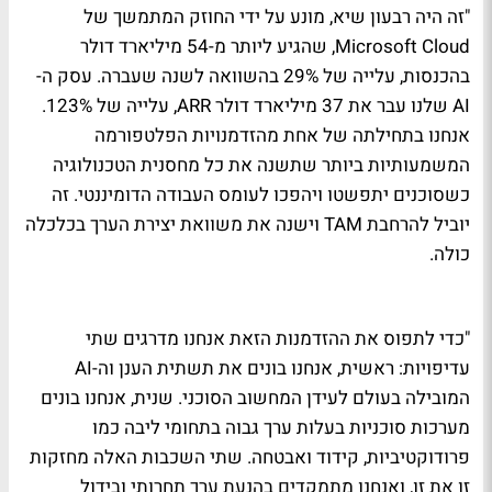
"זה היה רבעון שיא, מונע על ידי החוזק המתמשך של
Microsoft Cloud, שהגיע ליותר מ-54 מיליארד דולר
בהכנסות, עלייה של 29% בהשוואה לשנה שעברה. עסק ה-
AI שלנו עבר את 37 מיליארד דולר ARR, עלייה של 123%.
אנחנו בתחילתה של אחת מהזדמנויות הפלטפורמה
המשמעותיות ביותר שתשנה את כל מחסנית הטכנולוגיה
כשסוכנים יתפשטו ויהפכו לעומס העבודה הדומיננטי. זה
יוביל להרחבת TAM וישנה את משוואת יצירת הערך בכלכלה
כולה.
"כדי לתפוס את ההזדמנות הזאת אנחנו מדרגים שתי
עדיפויות: ראשית, אנחנו בונים את תשתית הענן וה-AI
המובילה בעולם לעידן המחשוב הסוכני. שנית, אנחנו בונים
מערכות סוכניות בעלות ערך גבוה בתחומי ליבה כמו
פרודוקטיביות, קידוד ואבטחה. שתי השכבות האלה מחזקות
זו את זו, ואנחנו מתמקדים בהנעת ערך תחרותי ובידול