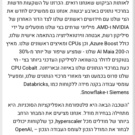
לאותות הביקוש שאנחנו רואים. הכרזנו על השקעות חדשות
במרכזי נתונים בארבע יבשות. אנחנו גם ממשיכים לחדש את
הצי שלנו עם חידושים ראשונים שלנו לצד הדור האחרון של
NVIDIA ו-AMD. מיליוני שרתים בצי שלנו מופעלים על ידי
סיליקון רשת, אבטחה ווירטואליזציה בהתאמה אישית שלנו,
כולל Azure Boost, וכן CPUs ומאיצים ראשונים שלנו. מאיץ
ה-AI Maia 200 שלנו - שמציע שיפור של יותר מ-30%
בטוקנים לדולר בהשוואה לסיליקון העדכני ביותר בצי - חי
כעת במרכזי הנתונים שלנו באיווה ובאריזונה. CPU Cobalt
שלנו פרוס בכמעט חצי מאזורי מרכזי הנתונים שלנו, ומפעיל
עומסי עבודה בקנה מידה ללקוחות כמו Databricks,
Siemens ו-Snowflake.
"השכבה הבאה היא פלטפורמת האפליקציות הסוכניות. היא
מתחילה בבחירת מודל. אנחנו מציעים את המבחר הרחב
ביותר של מודלים מכל hyperscaler, כך שלקוחות יכולים
לבחור את המודל הנכון לעומס העבודה הנכון – OpenAI,