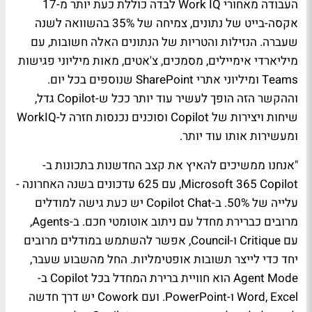
העבודה מאחורי Work IQ לבדה כוללת כעת יותר מ-17
אקסה-בייט של נתונים, צמיחה של 35% בהשוואה לשנה
שעברה. הנזילות והטריות של הנתונים האלה חשובות, עם
מיליארדי אימיילים, מסמכים, צ'אטים, מאות מיליוני פגישות
Teams ומיליוני אתרי SharePoint שנוספים בכל יום.
וההקשר הזה הופך לעשיר עוד יותר ככל ש-Copilot גדל,
שיחות ויצירות של Copilot וסוכנים נכנסות חזרה ל-WorkIQ
ומעשירות אותו עוד יותר.
"אנחנו ממשיכים להאיץ את קצב החדשנות בתכונות ב-
Microsoft 365 Copilot, עם 625 עדכונים בשנה האחרונה -
עלייה של 50%. ב-Copilot Chat יש כעת גישה למודלים
מרובים כברירת מחדל עם ניתוב אוטומטי חכם. ב-Agents,
עם Critique ו-Council, אפשר להשתמש במודלים מרובים
יחד כדי לייצר תשובות אופטימליות. החל מהשבוע שעבר,
Agent Mode הוא חוויית ברירת המחדל בכל Copilot ב-
Word, Excel ו-PowerPoint. ועם Cowork יש דרך חדשה