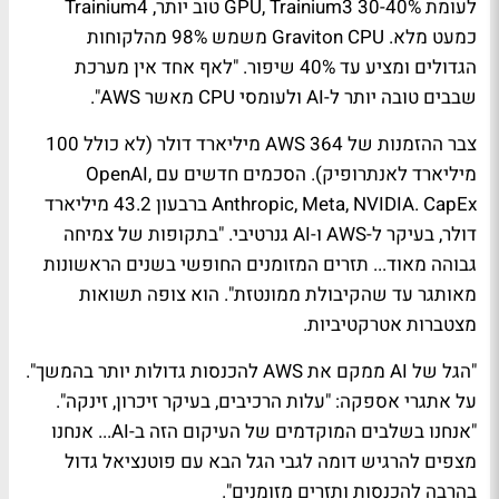
לעומת GPU, Trainium3 30-40% טוב יותר, Trainium4
כמעט מלא. Graviton CPU משמש 98% מהלקוחות
הגדולים ומציע עד 40% שיפור. "לאף אחד אין מערכת
שבבים טובה יותר ל-AI ולעומסי CPU מאשר AWS".
צבר ההזמנות של AWS 364 מיליארד דולר (לא כולל 100
מיליארד לאנתרופיק). הסכמים חדשים עם OpenAI,
Anthropic, Meta, NVIDIA. CapEx ברבעון 43.2 מיליארד
דולר, בעיקר ל-AWS ו-AI גנרטיבי. "בתקופות של צמיחה
גבוהה מאוד... תזרים המזומנים החופשי בשנים הראשונות
מאותגר עד שהקיבולת ממונטזת". הוא צופה תשואות
מצטברות אטרקטיביות.
"הגל של AI ממקם את AWS להכנסות גדולות יותר בהמשך".
על אתגרי אספקה: "עלות הרכיבים, בעיקר זיכרון, זינקה".
"אנחנו בשלבים המוקדמים של העיקום הזה ב-AI... אנחנו
מצפים להרגיש דומה לגבי הגל הבא עם פוטנציאל גדול
בהרבה להכנסות ותזרים מזומנים".