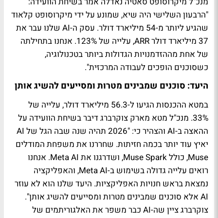
מנכ"ל מיקרוסופט סאטיה נאדלה אמר בשיחת הוועידה:
"הרבעון השלישי היה שיא, שמונע על ידי מיקרוסופט קלאוד
שהגיע ליותר מ-54 מיליארד דולר. עסק ה-AI שלנו עבר את
37 מיליארד דולר ARR, עלייה של 123%. אנחנו בתחילתה
של אחת מההזדמנויות הגדולות ביותר בטכנולוגיה,
כשסוכנים הופכים לעבודה המרכזית".
היעד: סוכנים שמבינים מטרות ומסייעים להשיג אותן
במטא ההכנסות הגיעו ל-56.3 מיליארד דולר, עלייה של
33%. מנכ"ל מטא מארק צוקרברג דיבר בשיחת הוועידה על
ההאצה ב-AI והצהיר כי: "2026 תהיה שנה שבה הגל של AI
יאיץ עוד יותר בכמה חזיתות. שחררנו את משפחת המודלים
Muse, כולל Muse Spark, ושדרגנו את Meta AI. אנחנו
רואים עלייה גדולה בשימוש ב-Meta AI, והאפליקציה
נמצאת בראש חנויות האפליקציות. היעד שלנו הוא לא עוזר
AI אלא סוכנים שמבינים מטרות ומסייעים להשיג אותן".
צוקרברג ציין שה-AI כבר משפר את האלגוריתמים של