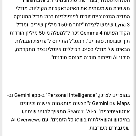
העלות-תועלת", בעוד שגרסת הג'מיני 3.1 Flash Live
משפרת משמעותית את האינטראקציות הקוליות. מודלי
המדיה הגנרטיביים זוכים לפופולריות רבה: מודל המוזיקה
Lyria 3 שימש ליצירת "יותר מ-150 מיליון שירים, ומודל
הקוד הפתוח Gemma 4 זכה ל"למעלה מ-50 מיליון הורדות
תוך שבועות ספורים". המנכ"ל התייחס ל"פריצת הגבולות
הבאים של מודלי בסיס, הכוללים אינטליגנציה מתקדמת,
סוכני AI ופיתוח תוכנה מבוסס סוכנים".
במוצרים לצרכן, "Personal Intelligence" ב-Gemini app וב-
Maps עם Gemini ל"הצעות מותאמות אישית וכיוונים
אינטואיטיביים". ב-Search: "AI ממשיך להניע שימוש
בחיפוש והשאילתות בשיא כל הזמנים", עם AI Overviews
שמגבירים מעורבות.