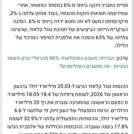
מניית החברה זינקה ביותר מ-6% במסחר המאוחר, אחרי
שפירסמה תוצאות חזקות מהצפוי, בעוד אמזון עלתה ב-3%,
מיקרוסופט כמעט לא זזה ומטא ירדה ביותר מ-6%. הסיבה
העיקרית הייתה הביצועים של חטיבת גוגל קלאוד, שהציגה
צמיחה של 63% והפכה את אלפבית לסיפור המרכזי של
הלילה.
עדכון:
הבריחה משבע המופלאות: 96% מהראלי הגיע משאר
המניות - מה חושבים האנליסטים?
הכנסות גוגל קלאוד הגיעו ל-20.03 מיליארד דולר ברבעון
הראשון של 2026, לעומת ציפיות של 18.05-18.4 מיליארד.
זו הפעם הראשונה שהחטיבה עוברת את רף 20 מיליארד
הדולרים. הרווח התפעולי של הענן זינק פי שלושה ל-6.6
מיליארד דולר, והרווחיות התפעולית עלתה ל-32.9% לעומת
17.8% בשנה שעברה. ההכנסות הכוללות של אלפבית הגיעו