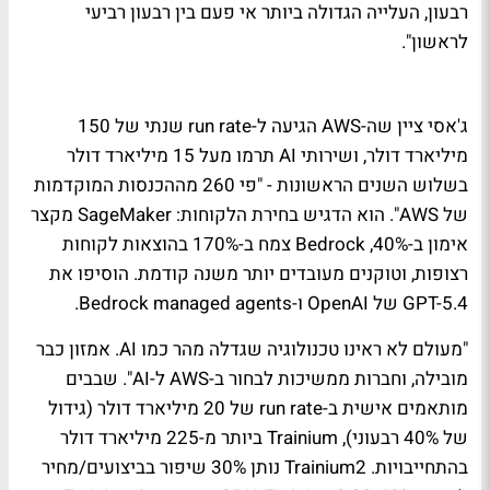
רבעון, העלייה הגדולה ביותר אי פעם בין רבעון רביעי
לראשון".
ג'אסי ציין שה-AWS הגיעה ל-run rate שנתי של 150
מיליארד דולר, ושירותי AI תרמו מעל 15 מיליארד דולר
בשלוש השנים הראשונות - "פי 260 מההכנסות המוקדמות
של AWS". הוא הדגיש בחירת הלקוחות: SageMaker מקצר
אימון ב-40%, Bedrock צמח ב-170% בהוצאות לקוחות
רצופות, וטוקנים מעובדים יותר משנה קודמת. הוסיפו את
GPT-5.4 של OpenAI ו-Bedrock managed agents.
"מעולם לא ראינו טכנולוגיה שגדלה מהר כמו AI. אמזון כבר
מובילה, וחברות ממשיכות לבחור ב-AWS ל-AI". שבבים
מותאמים אישית ב-run rate של 20 מיליארד דולר (גידול
של 40% רבעוני), Trainium ביותר מ-225 מיליארד דולר
בהתחייבויות. Trainium2 נותן 30% שיפור בביצועים/מחיר