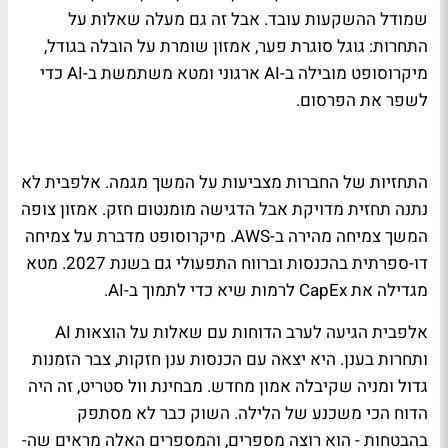
שמודל ההשקעות עובד. אבל זה גם מעלה שאלות על
התחרות: גוגל סוגרת פער, אמזון שומרת על הובלה בגודל,
מיקרוסופט מובילה ב-AI ארגוני ומטא משתמשת ב-AI כדי
לשפר את הפרסום.
התחזיות של החברות מצביעות על המשך מגמה. אלפבית לא
נתנה תחזית מדויקת אבל הדגישה מומנטום חזק. אמזון צופה
המשך צמיחה מהירה ב-AWS. מיקרוסופט מדברת על צמיחה
דו-ספרתית בהכנסות וברווח התפעולי גם בשנת 2027. מטא
מגדילה את CapEx לרמות שיא כדי לתמוך ב-AI.
אלפבית הגיעה לערב הדוחות עם שאלות על הוצאות AI
ותחרות בענן. היא יצאה עם הכנסות ענן חזקות, צבר הזמנות
גדול ומניה שקיבלה אמון מחדש. מבחינת וול סטריט, זה היה
הדוח הכי משכנע של הלילה. השוק כבר לא מסתפק
בהבטחות - הוא רוצה מספרים, והמספרים האלה מראים שה-