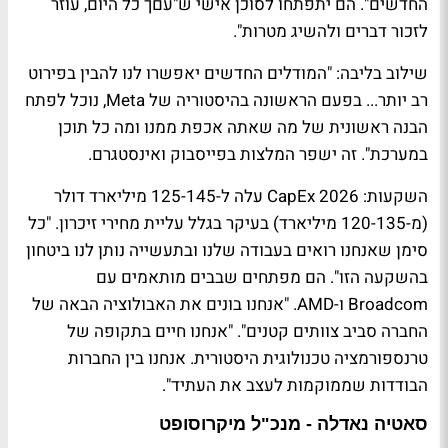
החדשים". הם יתפתחו לסוכן אישי ש"עםך כל היום, עוזר
לזכור דברים ולהשיג מטרות".
שילוב בליבה: "המודלים החדשים יאפשרו לנו להבין בפירוט
רב יותר... בפעם הראשונה בהיסטוריה של Meta, נוכל לפתח
הבנה ראשונית של מה שאתה אכפת ממנו ומה כל תוכן
במערכת". זה ישפר המלצות בפייסבוק ואינסטגרם.
השקעות: CapEx 2026 עלה ל-125-145 מיליארד דולר
(מ-120-135 מיליארד) בעיקר בגלל עליית מחירי זיכרון. "כל
סימן שאנחנו רואים בעבודה שלנו ובתעשייה נותן לנו ביטחון
בהשקעה הזו". הם מפתחים שבבים מותאמים עם
Broadcom ו-AMD. "אנחנו בונים את האבולוציה הבאה של
החברה סביב צוותים קטנים". "אנחנו חיים בתקופה של
טרנספורמציה טכנולוגית היסטורית. אנחנו בין החברות
הבודדות שממוקמות לעצב את העתיד".
סאטיה נאדלה - מנכ"ל מיקרוסופט