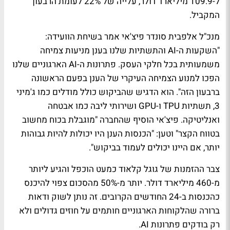
ל-109.9 מיליארד דולר, עלייה של 22% לעומת הרבעון
המקביל.
מנכ"ל אלפבית סונדר פיצ'אי אמר בשיחת הוועידה:
"השקעות ה-AI והתשתיות שלנו בענן מניעות צמיחה
משמעותית בכל חלקי העסק. פתרונות ה-AI הארגוניים שלנו
הפכו למנוע הצמיחה העיקרי של הענן בפעם הראשונה
ברבעון הזה". הוא הדגיש שהביקוש כולל מודלים כמו ג'מיני
3, תשתיות TPU ו-GPU ושירותי ליבה כמו אבטחה
ואנליטיקה. פיצ'אי הוסיף שהחברה "מוגבלת בכוח מחשוב
בטווח הקצר" וטען: "הכנסות הענן היו יכולות להיות גבוהות
יותר, אם היינו יכולים לעמוד בביקוש".
צבר ההזמנות של גוגל קלאוד כמעט הוכפל והגיע ליותר
מ-460 מיליארד דולר. יותר מ-50% מהסכום צפוי להיכנס
כהכנסות ב-24 החודשים הקרובים. זה נותן לשוק ודאות
ברורה שהלקוחות הארגוניים חותמים על חוזים גדולים ולא
רק בודקים פתרונות AI.