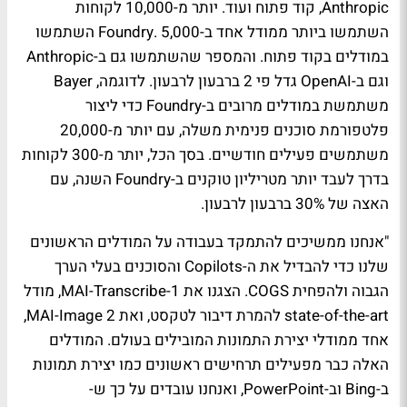
Anthropic, קוד פתוח ועוד. יותר מ-10,000 לקוחות
השתמשו ביותר ממודל אחד ב-Foundry. 5,000 השתמשו
במודלים בקוד פתוח. והמספר שהשתמשו גם ב-Anthropic
וגם ב-OpenAI גדל פי 2 ברבעון לרבעון. לדוגמה, Bayer
משתמשת במודלים מרובים ב-Foundry כדי ליצור
פלטפורמת סוכנים פנימית משלה, עם יותר מ-20,000
משתמשים פעילים חודשיים. בסך הכל, יותר מ-300 לקוחות
בדרך לעבד יותר מטריליון טוקנים ב-Foundry השנה, עם
האצה של 30% ברבעון לרבעון.
"אנחנו ממשיכים להתמקד בעבודה על המודלים הראשונים
שלנו כדי להבדיל את ה-Copilots והסוכנים בעלי הערך
הגבוה ולהפחית COGS. הצגנו את MAI-Transcribe-1, מודל
state-of-the-art להמרת דיבור לטקסט, ואת MAI-Image 2,
אחד ממודלי יצירת התמונות המובילים בעולם. המודלים
האלה כבר מפעילים תרחישים ראשונים כמו יצירת תמונות
ב-Bing וב-PowerPoint, ואנחנו עובדים על כך ש-