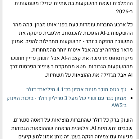
ההמלצות ושאת ההשקעות בתשתיות יגדילו משמעותית
ב-2026.
כל ארבע החברות עומדות כעת בפני אותו מבחן: כמה מהר
ההשקעות ב-AI הופכות להכנסות. אלפבית סיפקה את
התשובה החזקה ביותר - ההשקעות מתחילות להניב. אמזון
מראה צמיחה יציבה אבל איטית יותר מהמתחרות.
מיקרוסופט מדגישה את קצב ה-AI אבל השוק עדיין חושש
מההשקעות הגבוהות. מטא מתמקדת בשיפור הפרסום דרך
AI אבל מגדילה את ההוצאות על תשתיות.
ג׳ף בזוס מוכר מניות אמזון בכ־4.1 מיליארד דולר
אמזון כבר עם שווי של מעל 3 טריליון דולר - בזכות הזינוק
ב־AWS
השוק בדק כל דולר שהחברות מוציאות על דאטה סנטרים,
שבבים ותשתיות AI. אלפבית הראתה שההוצאות הגבוהות
מגיעות עם צמיחה חזקה בענן. זה נותן אמון למשקיעים