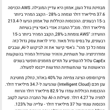
מבחינת גודל הענן, אמזון היא עדיין המובילה. AWS הכניסה
37.6 מיליארד דולר וצמחה ב-28% - הקצב המהיר ביותר
ב-15 רבעונים. ההכנסות הכוללות של אמזון הגיעו ל-213.4
מיליארד דולר. מנכ"ל החברה אנדי ג'אסי ציין בשיחת
הוועידה: "AWS צומחת ב-28%, הקצב המהיר ביותר ב-15
רבעונים, על בסיס גדול מאוד. נדיר לראות עסק גדול כזה
צומח כל כך מהר". ג'אסי קישר את זה לביקוש ל-AI, שבבים
ומודרניזציה של תשתיות, והזהיר שהגידול המהיר בהשקעות
CapEx עלול להשפיע על תזרים מזומנים חופשי בשנים
הראשונות עד שהתשתיות החדשות ייכנסו לפעולה.
מיקרוסופט הציגה צמיחה של 40% באז'ור, כחלק מחטיבת
ענן חכם (Intelligent Cloud) שהגיעה ל-34.7 מיליארד דולר.
ההכנסות הכוללות עמדו על 82.9 מיליארד דולר והרווח
למניה על 4.27 דולר. פעילות ה-AI של החברה הגיעה לקצב
הכנסות שנתי של 37 מיליארד דולר - עלייה של 123%.