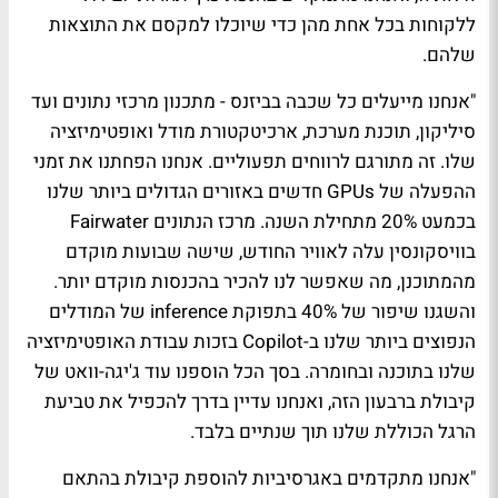
ללקוחות בכל אחת מהן כדי שיוכלו למקסם את התוצאות
שלהם.
"אנחנו מייעלים כל שכבה בביזנס - מתכנון מרכזי נתונים ועד
סיליקון, תוכנת מערכת, ארכיטקטורת מודל ואופטימיזציה
שלו. זה מתורגם לרווחים תפעוליים. אנחנו הפחתנו את זמני
ההפעלה של GPUs חדשים באזורים הגדולים ביותר שלנו
בכמעט 20% מתחילת השנה. מרכז הנתונים Fairwater
בוויסקונסין עלה לאוויר החודש, שישה שבועות מוקדם
מהמתוכנן, מה שאפשר לנו להכיר בהכנסות מוקדם יותר.
והשגנו שיפור של 40% בתפוקת inference של המודלים
הנפוצים ביותר שלנו ב-Copilot בזכות עבודת האופטימיזציה
שלנו בתוכנה ובחומרה. בסך הכל הוספנו עוד ג'יגה-וואט של
קיבולת ברבעון הזה, ואנחנו עדיין בדרך להכפיל את טביעת
הרגל הכוללת שלנו תוך שנתיים בלבד.
"אנחנו מתקדמים באגרסיביות להוספת קיבולת בהתאם