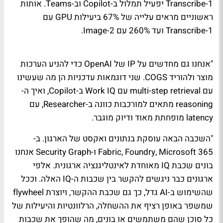
Transcribe-1 יפעיל תמלול ב-Copilot וב-Teams. אותות
ראשוניים מראים עלייה של 67% ביעילות GPU עם
Transcribe-1 ועד 260% עם Image-2.
"אנחנו גם מחדשים על IP של OpenAI כדי להניע הערכות
מוצר ולהוריד COGS. שני דוגמאות עדכניות הן מה שעשינו
עם multi-step retrieval עם Work IQ ב-Copilot, ואיך ה-
reasoning מתאים למורכבות כוונה ב-Researcher, עם
latency מופחתת מאוד ודיוק מוגבר.
"השכבה הבאה עוסקת בנתונים ואקסט של הארגון. ב-
Fabric, Foundry, Microsoft 365 ו-Security Graph אנחנו
בונים שכבת IQ מאוחדת לאינטליגנציה ארגונית. אלפי
ארגונים כבר ניגשים להקשר בין שכבות ה-IQ האלה. וככל
שהשימוש ב-AI גדל, כך גם שכבת ההקשר, ויוצרת flywheel
שמשפר באופן רציף את ההשחלה, הרלוונטיות והיעילות של
כל סוכן שהם משתמשים או בונים, מה שהופך את שכבות