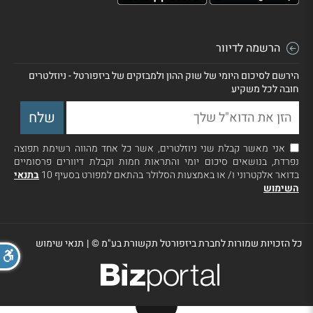
הרשמה לדיוור
הירשם לסיכום היומי של שוק ההון ולמבזקים של ביזפורטל - ניוזלטרים
חובה לכל משקיע
אני מאשר קבלת שני ניוזלטרים, אשר כל אחד מהווה רשימת תפוצה
נפרדת, בנושאים סיכום יומי והתראות חמות וקבלת דיוורים פרסומיים
בדואר אלקטרוני ו/ או באמצעות הסלולר בהתאם למפורט בסעיף 10
בתנאי
השימוש
כל הזכויות שמורות לחברת ביזפורטל תקשורת בע"מ ©
|
תנאי שימוש