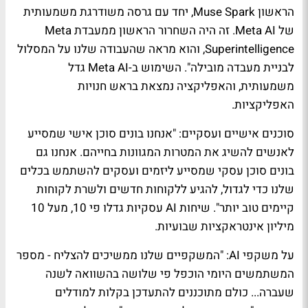
הראשון Muse Spark, יחד עם גרסה משודרגת משמעותית
של Meta AI. זה היה השחרור הראשון ממעבדת Meta
Superintelligence, והוא מראה שהעבודה שלנו על המסלול
לבניית מעבדה מובילה". השימוש ב-Meta AI גדל
משמעותית, והאפליקציה נמצאת בראש חנויות
האפליקציות.
סוכנים אישיים ועסקיים: "אנחנו בונים סוכן אישי שמסייע
לאנשים להשיג את המטרות המגוונות בחייהם. אנחנו גם
בונים סוכן עסקי שמסייע ליזמים ועסקים להשתמש בכלים
שלנו כדי לגדול, להגיע ללקוחות חדשים ולשרת לקוחות
קיימים טוב יותר". שיחות AI עסקיות גדלו פי 10, מעל 10
מיליון אינטראקציות שבועיות.
על משקפי AI: "המשקפיים שלנו ממשיכים להצליח - מספר
המשתמשים היומי הוכפל פי שלושה בהשוואה לשנה
שעברה... כולם מתוכננים להתעדכן בקלות למודלים