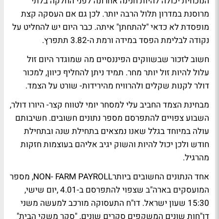
הנוכחית יכולה להיות חנינה אחרונה לפני החלקה בלתי
מרוסנת במדרון תלול הרבה יותר. לכן גם אם העסקה קצת
מופסדת לא כדאי "להתחתן" איתה. כבר היום יש להחליט על
נקודה לבלימת הפסד במידה ורמת ה-3.82 תתפרץ.
חשוב לזכור שבשווקים הפיננסיים מה שמוגדר היום זול
עלול להיות זול יותר מחר. תמיד ניתן להחליף כיוון, למכור
דולר לקנות שקלים ולהרוויח מהירידות- שורט על הצמד.
מבחינת הצמד החביב עלי למסחר יומי לטווח קצר- היורו דולר,
השבוע צפויים להתפרסם מספר נתונים חשובים. חשיבותם
עולה במיוחד בגלל שאנו נמצאים בתחילת שנה ובתחילת
חודש ולכן יכול להיות והשוק יגיב אליהם בעוצמות חזקות
מהרגיל.
אחד הנתונים החשובים ביותרNON- FARM PAYROLL, מספר
המועסקים בארה"ב שצפוי להתפרסם ב-4.01 ,יום שישי,
15:30 שעון ישראל. דו"ח התעסוקה מורכב למעשה משני
דו"חות שונים המשקפים סקרים שונים. "סקר משקי הבית"