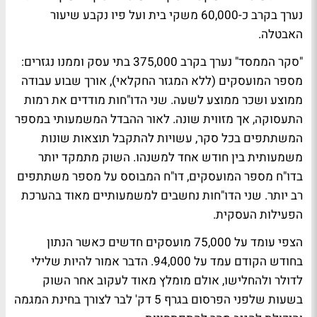
נערך בקרב כ-60,000 משקי בית ועל פיו נקבע שיעור
האבטלה.
"סקר הממסד" נערך בקרב 375,000 בתי עסק וממנו נגזרים:
מספר המועסקים (ללא המגזר החקלאי), אורך שבוע עבודה
ממוצע ושכר ממוצע לשעה. שני הדו"חות מודדים את רמות
התעסוקה, אך מזווית שונה. לאור ההבדל המשמעותי במספר
המשתתפים בכל סקר, עשויות להתקבל תוצאות שונות
משמעותית בין חודש אחד למשנהו. השוק מתמקד יותר
בדו"ח מספר המועסקים, דו"ח המבוסס על מספר משתתפים
רב יותר. שני הדו"חות נחשבים למשמעותיים מאוד בהערכת
הפעילות העסקית.
הצפי עומד על 75,000 מועסקים חדשים כאשר הנתון
בחודש הקודם עמד על 94,000. הדבר אמור להיות שלילי
לדולר ולהחלישו, אולם מומלץ מאוד לעקוב אחר השוק
בשעות שלפני הפרסום בגרף 5 דק' לבר לצורך בחינת המגמה