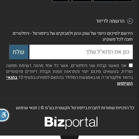
הרשמה לדיוור
הירשם לסיכום היומי של שוק ההון ולמבזקים של ביזפורטל - ניוזלטרים
חובה לכל משקיע
אני מאשר קבלת שני ניוזלטרים, אשר כל אחד מהווה רשימת תפוצה
נפרדת, בנושאים סיכום יומי והתראות חמות וקבלת דיוורים פרסומיים
בדואר אלקטרוני ו/ או באמצעות הסלולר בהתאם למפורט בסעיף 10
בתנאי
השימוש
כל הזכויות שמורות לחברת ביזפורטל תקשורת בע"מ ©
|
תנאי שימוש