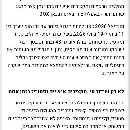
מהלכים מרכזיים ותקצירים אישיים בתוך זמן קצר מרגע
שהתרחשו - באפליקציה, באתר ובכאן BOX.
מונדיאל 2026 צפוי להיות הגדול ביותר עד כה: הוא ייערך בין
11 ביוני ל-19 ביולי 2026, בשלוש מדינות - ארה״ב, קנדה
ומקסיקו, וישתתפו בו לראשונה 48 נבחרות. בסך הכול
ישוחקו בטורניר 104 משחקים, נתון שמגדיל משמעותית את
כמות התוכן, את מספר שעות השידור ואת הצורך בכלים
דיגיטליים שיאפשרו לצופים להתמצא במהירות במה שקרה
על המגרש.
לא רק שידור חי: תקצירים אישיים וסטוריז בזמן אמת
במסגרת שיתוף הפעולה, רגעי השיא מהמשחקים יונגשו
לצופים בפורמטים קצרים ומוכרים מהעולם הדיגיטלי -
סטוריז, קליפים ו״מומנטס״. הצופה לא יצטרך להמתין לסיום
המשחק או למהדורת סיכום כדי לראות את השערים,