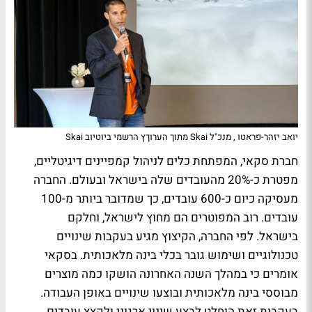
יואב יזהר-פראטו , מנכ"ל Skai מתוך הערוךץ הרשמי ביוטיוב Skai
חברת סקאי, המפתחת כלים לניהול קמפיינים דיגיטליים,
מפטרת כ-20% מהעובדים שלה בישראל ובעולם. החברה
מעסיקה כיום כ-600 עובדים, כך שמדובר ביותר מ-100
עובדים. רוב המפוטרים הם מחוץ לישראל, וחלקם
בישראל. לפי החברה, הקיצוץ מגיע בעקבות שינויים
טכנולוגיים ושימוש גובר בכלי בינה מלאכותית. בסקאי
אומרים כי במהלך השנה האחרונה הושקו כמה מוצרים
מבוססי בינה מלאכותית ובוצעו שינויים באופן העבודה.
בעקבות זאת הוחלט לבצע שינוי ארגוני ולקצץ עובדים