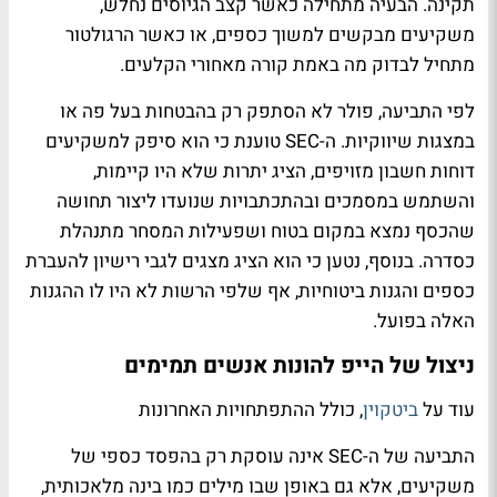
תקינה. הבעיה מתחילה כאשר קצב הגיוסים נחלש,
משקיעים מבקשים למשוך כספים, או כאשר הרגולטור
מתחיל לבדוק מה באמת קורה מאחורי הקלעים.
לפי התביעה, פולר לא הסתפק רק בהבטחות בעל פה או
במצגות שיווקיות. ה-SEC טוענת כי הוא סיפק למשקיעים
דוחות חשבון מזויפים, הציג יתרות שלא היו קיימות,
והשתמש במסמכים ובהתכתבויות שנועדו ליצור תחושה
שהכסף נמצא במקום בטוח ושפעילות המסחר מתנהלת
כסדרה. בנוסף, נטען כי הוא הציג מצגים לגבי רישיון להעברת
כספים והגנות ביטוחיות, אף שלפי הרשות לא היו לו ההגנות
האלה בפועל.
ניצול של הייפ להונות אנשים תמימים
עוד על
ביטקוין
, כולל ההתפתחויות האחרונות
התביעה של ה-SEC אינה עוסקת רק בהפסד כספי של
משקיעים, אלא גם באופן שבו מילים כמו בינה מלאכותית,