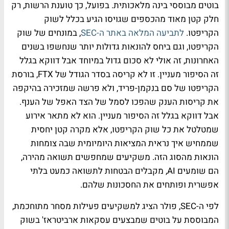
בוטים מבוססי בינה מלאכותית. בפועל, כך טוענת הרשות, רק
חלק קטן מאוד מהכספים שגויסו הגיע בכלל לשוק
הקריפטו.
לתביעה המלאה באתר ה-SEC
, במונחים של שוק
הקריפטו, וגם ביחס להונאות גדולות יותר שנחשפו בשנים
האחרונות, זה אולי לא סכום גדול במיוחד אבל דווקא בגלל
זה הסיפור מעניין. זו לא קריסה בסדר הגודל של FTX, בורסת
הקריפטו של סם בנקמן-פריד, ולא פרשה שמזכירה בהיקפה
את קריסות הענק שהפכו לסמל של הצד האפל של הענף.
אבל דווקא בגלל זה הסיפור מעניין. הוא לא מתאר אירוע
שמטלטל את כל שוק הקריפטו, אלא מקרה קטן יחסית
שממחיש איך נראית המציאות היומיומית שבה צומחות
הונאות מהסוג הזה. משקיעים שמחפשים תשואה מהירה,
הם שומעים AI, מקבלים הבטחות לתשואה כמעט בלתי
אפשרית ופותחים את החסכונות שלהם.
לפי ה-SEC, פולר הציג למשקיעים פעילות מסחר מתוחכמת,
המבוססת על בוטים שמבצעים עסקאות ארביטראז' בשוק