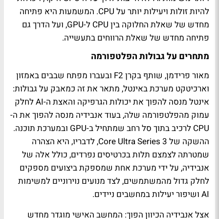
להיות זולות ויעילות יותר על CPU. המשמעות היא פתיחה
מחדש של שאלת החלוקה בין CPU ל-GPU, ועל הדרך גם
פתיחה מחדש של שאלת הרווחים בתעשייה.
מתחרים על גבולות הפלטפורמה
מאור פרידמן, שותף בקרן F2 ובעברו מפתח שבבים באמזון
וארכיטקט מערכת באינטל, מתאר את זה כמאבק על גבולות:
אינטל מנסה להפוך את יכולות הגרפיקה והאצת ה-AI לחלק
עמוק מהפלטפורמה שלה, בעוד אנבידיה מנסה להפוך את ה-
CPU לרכיב בתוך סל רחב שמתחיל ב-GPU ובמערכת תוכנה.
ההשקה של Core Ultra Series 3, לדבריו, היא הצהרה
שמטרתה לצמצם תלות בכרטיסים נפרדים, כולל אלה של
אנבידיה, על ידי מערכת אחת שמספקת ביצועים מספקים
לחלק גדול מהמשתמשים, לצד מנועים נוירוניים למשימות
AI ושיפור יעילות במחשבים ניידים.
אצל אנבידיה הכיוון הפוך: המחשב האישי מוגדר מחדש