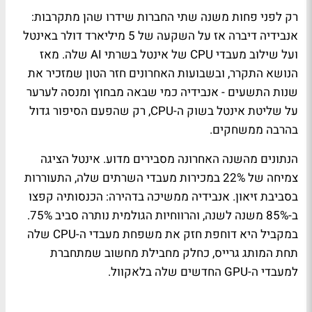
רק לפני פחות משנה שתי החברות שידרו שהן מתקרבות:
אנבידיה דיברה אז על השקעה של 5 מיליארד דולר באינטל
ועל שילוב מעבדי CPU של אינטל בשרתי AI שלה. מאז
הנושא התקרר, ובשבועות האחרונים חזר הטון שמזכיר את
שנות התשעים - אנבידיה כמי שבאה מבחוץ ומנסה לערער
על שליטת אינטל בשוק ה-CPU, רק שהפעם הסיפור גדול
בהרבה ממשחקים.
הנתונים מהשנה האחרונה מסבירים מדוע. אינטל הציגה
צמיחה של 22% במכירות מעבדי השרתים שלה, התעוררות
בסביבת זיאון. אנבידיה ממשיכה בדהירה: הכנסותיה קפצו
ב-85% משנה לשנה, והרווחיות הגולמית נותרה סביב 75%.
במקביל היא דוחפת חזק את משפחת מעבדי ה-CPU שלה
תחת המותג גרייס, כחלק מחבילת מחשוב שמתחברת
למעבדי ה-GPU החדשים שלה בלאקוול.