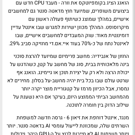
הואנג הציג בקומפיוטקס את וורה - מעבד CPU חדש עם
ביצועים משופרים, שמיועד חוץ מדאטה סנטר גם למחשבים
אישיים, במהלך שמוצג כשיתוף פעולה ראשון עם
מיקרוסופט. המהלך מכוון ישירות למגרש שבו אינטל עדיין
דומיננטית מאוד: שוק המעבדים למחשבים אישיים, שבו
לאינטל נתח של כ-70% בעוד איי.אם.די מחזיקה סביב 29%.
החזון של אנבידיה: מחשב פרימיום שמיועד להרצת סוכני
בינה מלאכותית בבית, סוג של מחשב על קטן, כשהדגש על
יכולת הרצה ולא רק על יצירת תוכן או גיימינג. הואנג אף
שרטט עולם שבו בכל בית יהיה מחשב-על בסלון. מחירים לא
נמסרו, אבל הכיוון מרמז על קטגוריית מוצר יקרה יותר
מהמחשב הביתי הממוצע היום, בעיקר אם היא נשענת על
שילוב הדוק בין חומרה לתוכנה.
מנגד, אינטל דוחפת את זיאון 6 - גרסה חדשה למשפחת
השרתים שלה, שמכוונת לייעול עומסי AI בדאטה סנטר. יותר
ויותר משימות AI לא חייבות לרוץ על ה-GPU היקר, ויכולות