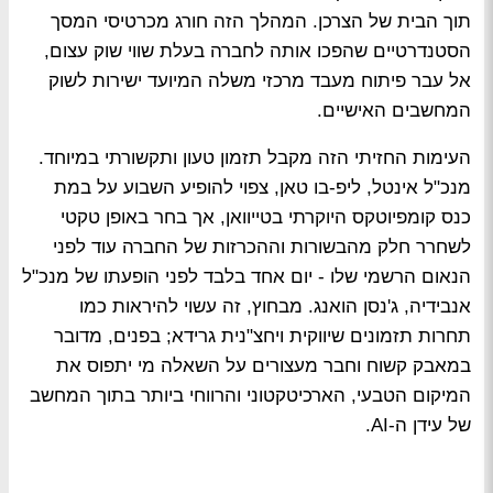
תוך הבית של הצרכן. המהלך הזה חורג מכרטיסי המסך
הסטנדרטיים שהפכו אותה לחברה בעלת שווי שוק עצום,
אל עבר פיתוח מעבד מרכזי משלה המיועד ישירות לשוק
המחשבים האישיים.
העימות החזיתי הזה מקבל תזמון טעון ותקשורתי במיוחד.
מנכ"ל אינטל, ליפ-בו טאן, צפוי להופיע השבוע על במת
כנס קומפיוטקס היוקרתי בטייוואן, אך בחר באופן טקטי
לשחרר חלק מהבשורות וההכרזות של החברה עוד לפני
הנאום הרשמי שלו - יום אחד בלבד לפני הופעתו של מנכ"ל
אנבידיה, ג'נסן הואנג. מבחוץ, זה עשוי להיראות כמו
תחרות תזמונים שיווקית ויחצ"נית גרידא; בפנים, מדובר
במאבק קשוח וחבר מעצורים על השאלה מי יתפוס את
המיקום הטבעי, הארכיטקטוני והרווחי ביותר בתוך המחשב
של עידן ה-AI.