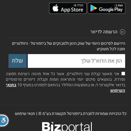
הרשמה לדיוור
הירשם לסיכום היומי של שוק ההון ולמבזקים של ביזפורטל - ניוזלטרים
חובה לכל משקיע
אני מאשר קבלת שני ניוזלטרים, אשר כל אחד מהווה רשימת תפוצה
נפרדת, בנושאים סיכום יומי והתראות חמות וקבלת דיוורים פרסומיים
בדואר אלקטרוני ו/ או באמצעות הסלולר בהתאם למפורט בסעיף 10
בתנאי
השימוש
כל הזכויות שמורות לחברת ביזפורטל תקשורת בע"מ ©
|
תנאי שימוש