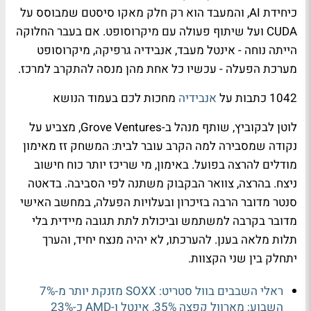
כיחידת AI, והמעבד הוא רק חלק מאקו סיסטם שמבוסס על
CUDA ועל שיתוף פעולה עם מיקרוסופט. אם בעבר החלוקה
הייתה נוחה - אינטל מעבד, אנבידיה גרפיקה, מיקרוסופט
מערכת הפעלה - עכשיו כל אחת מהן מנסה להתקרב למרכז.
1042 כתבות על
אנבידיה
מחכות לכם בעמוד הנושא
לוטן לבקוביץ, שותף מנהל ב-Grove Ventures, מצביע על
נקודה שמסבירה למה הקרב עובר לבית: המשחק זז מאימון
מודלים להרצה בפועל. באימון, מי שריכז יותר כוח חישוב
ניצח. בהרצה, צוואר הבקבוק משתנה לפי הסביבה. בדאטה
סנטר מדובר הרבה בזיכרון ובעלויות הפעלה, במחשב האישי
מדובר בקרבה למשתמש וביכולת לתת תגובה מיידית בלי
תלות מלאה בענן. להערכתו, לא יהיה מנצח יחיד, והערך
יתחלק בין שני הקצוות.
ראלי השבבים בוול סטריט: SOXX מזנקת יותר מ-7%
השבוע; מארוול קפצה 35%, אינטל ו-AMD כ-23%