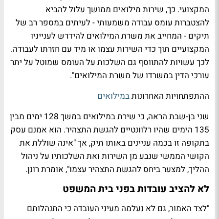
המקצועי. כך, שירות מילואים ממושך עלול להביא
להצטברות עומס עבודה משמעותי - לעיתים במספר רב של
תיקים - המחייב את משרת המילואים להידרש לענייניו
המקצועיים תוך כדי השירות עצמו או מיד עם חזרתו לעבודה.
לכך עשויות להתווסף גם השלכות על העומס שמוטל על יתר
עורכי הדין במשרדו של משרת המילואים".
ההתפתחויות האחרונות
במילואים
שני בן-שבת הראה, כי שירת במילואים במשך 128 ימים מבין
135 הימים שהיו רלוונטיים להגשת התצהיר. הוא אמנם עסק
בתקופה זו בכמה עניינים באותו תיק, אך "אינה שוללת את
הקושי הממשי שנבע מן השירות ואת השלכותיו על ניהול
ההליך, למצער ביחס להגשת התצהיר עצמו", אומרת רונן.
לא להציב עובדות בפני בית המשפט
"לצד האמור, גם לא נעלמה מעיני העובדה כי התנהלותם