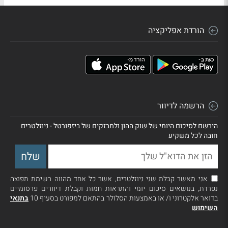
הורדת אפליקציה
הרשמה לדיוור
הירשם לסיכום היומי של שוק ההון ולמבזקים של ביזפורטל - ניוזלטרים
חובה לכל משקיע
אני מאשר קבלת שני ניוזלטרים, אשר כל אחד מהווה רשימת תפוצה
נפרדת, בנושאים סיכום יומי והתראות חמות וקבלת דיוורים פרסומיים
בדואר אלקטרוני ו/ או באמצעות הסלולר בהתאם למפורט בסעיף 10
בתנאי
השימוש