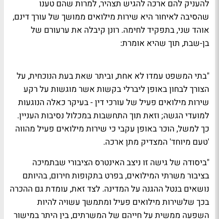
להעניק להם ארכה להגיש תצהיר, למרות שהם טענו
שהסיבה לאיחור היא שירות מילואים ממושך של עורך דינם,
אוהד שני, בתפקיד לחימה. רונן קיבלה את ערעורם של
בן-שבת, תוך שהיא אומרת:
"בתי המשפט עמדו לא אחת, וביתר שאת בעת הנוכחית, על
הצורך לבחון באופן ליברלי בקשות אשר מוגשות על רקע
שירות מילואים פעיל של עורכי דין - בעיקר כאלה הנוגעות
למועדי הגשה; וזאת תוך התחשבות במכלול נסיבות העניין.
כך למשל, הוכר באופן עקבי כי שירות מילואים פעיל מהווה
'טעם מיוחד' המצדיק מתן ארכה.
"ביסודה של גישה זו ניצב האינטרס הציבורי שבתמיכה
בציבור משרתי המילואים, בפרט בתקופות חירום, בהיותם
נושאים בנטל ההגנה על המדינה. לצד זאת, עומדת גם ההכרה
בכך שלשירות מילואים פעיל ומתמשך עשויה להיות
השפעה ממשית על חייהם של המשרתים, בין היתר במישור