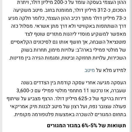
ההון העצמי בעסקה עומד על כ-200 מיליון דולר, ויתרת
הסכום, כ-312 מיליון דולר, ממומנת בחוב. מיטב משקיעה
כ-73 מיליון דולר מתוך רכיב ההון העצמי, כלומר חלקה מגיע
דרך השתתפות באקוויטי ולא דרך מתן אשראי. מסלול כזה
מאפשר למשקיע מוסדי ליהנות מתזרים שוטף לצד
פוטנציאל השבחה, אך חושף אותו גם לסיכונים הקלאסיים
של מולטי פמילי בארה"ב: עלויות מימון, תחרות בשוק
השכירות, עלויות תחזוקה וביטוח, ומגמות הגירה בין מדינות.
למידע מלא על
מיטב
העסקה מגיעה אחרי עסקה קודמת בין הצדדים בשנה
שעברה, אז נרכשו 11 מתחמי מולטי פמילי עם כ-3,600
דירות בהיקף של כ-625 מיליון דולר. הרצף מצביע על שיתוף
פעולה שצובר נפח, ועל רצון של מיטב לבנות תיק אמריקאי
בתחום המגורים להשכרה באמצעות פלטפורמה מקומית.
תשואות של 5%-6% במגזר המגורים