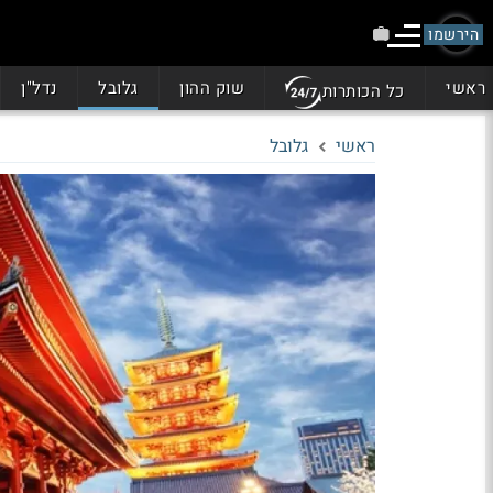
הירשמו
ראשי
שוק ההון
גלובל
נדל"ן
כל הכותרות
ראשי
גלובל