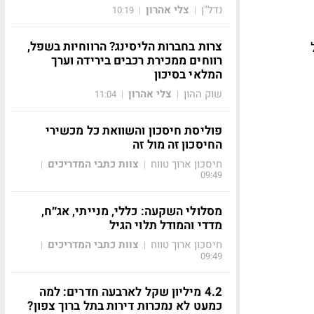
נדל"ן
צלי אהרון
10:19
|
|
צרות בחברות הליסינג? הרווחיות בשפל,
רווחים ממכירת רכבים בירידה וערך
המלאי בסיכון
שוק ההון
צלי אהרון
11:04
|
|
פוליסת חיסכון והשוואת כל מכשירי
החיסכון זה מול זה
חיסכון ארוך טווח
צוות כתבי המדריכים
|
|
09:49
מסלולי השקעה: כללי, מנייתי, אג״ח,
מדדי והמודל תלוי הגיל
חיסכון ארוך טווח
צוות כתבי המדריכים
|
|
09:49
4.2 מיליון שקל לארבעה חדרים: למה
כמעט לא נמכרות דירות בתל ברוך צפון?