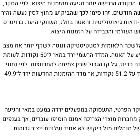
 הנקודה הרגישה יותר מגיעה מהזמנות היצוא. לפי הסקר,
ה חודשים. זהו סימן לכך שהביקוש מחוץ לסין נעשה זהיר
י-ודאות גיאופוליטית והאטה בחלק משווקי היעד. ברויטרס
וש העולמי והכבידה על הזמנות היצוא.
הלשכה הלאומית לסטטיסטיקה ונוטה לשקף יותר את מצב
החברות הגדולות והחברות הממשלתיות, הצביע על האטה. המדד הרשמי ירד במאי ל־50 נקודות, לעומת
דה בדיוק על קו הגבול שבין צמיחה להתכווצות. לפי נתוני
הרשויות, מדד הייצור עצמו נותר מעל 50 ועמד על 51.2 נקודות, אך מדד ההזמנות החדשות ירד ל־49.9
קר הפרטי, התעסוקה במפעלים ירדה במעט במאי והגיעה
מחברות מוצרי הצריכה אמנם הוסיפו עובדים, אך בענפים
ל מנהלים מול ביקוש לא אחיד ועלויות ייצור גבוהות.