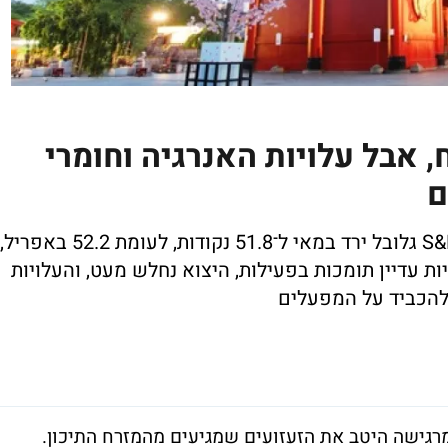
, אבל עלויות האנרגיה וחומרי
ם
מדד מנהלי הרכש הפרטי של רייטינגדוג ו-S&P גלובל ירד במאי ל־51.8 נקודות, לעומת 52.2 באפריל,
ת עדיין תומכות בפעילות, היצוא נחלש מעט, והעלויות
להכביד על המפעלים
רגישה היטב את הזעזועים שמגיעים מהמזרח התיכון.