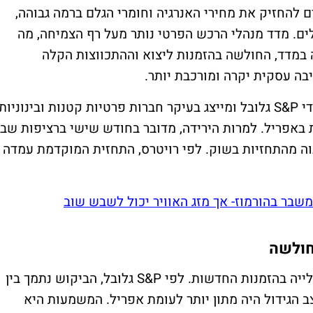
להחזיק את מחירי האנרגיה וחומרי הגלם ברמה גבוהה,
. מדד מנהלי הרכש הפרטי נותר מעל רף הצמיחה, מה
 במדד, החולשה בהזמנות ליצוא וההתכווצות הקלה
ה עסקית יקרה ומורכבת יותר.
מדד מנהלי הרכש של רייטינגדוג, שנערך על ידי S&P גלובל ומייצג בעיקר חברות פרטיות קטנות ובינוניות
-51.8 נקודות, לעומת 52.2 נקודות באפריל. למרות הירידה, מדובר בחודש שישי ברציפות שב
וה מהתחזיות בשוק. לפי רויטרס, התחזית המוקדמת עמדה
המשבר בהורמוז- אך מזג האוויר יכול לשבש שוב
חולשה
החברות שהשתתפו בסקר דיווחו על המשך עלייה בהזמנות החדשות. לפי S&P גלובל, הביקוש נתמך בין
ב הגידול היה מתון יותר לעומת אפריל. המשמעות היא