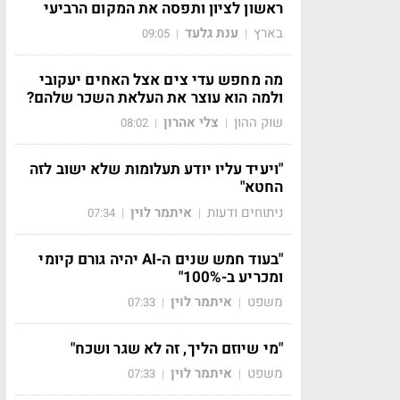
ראשון לציון ותפסה את המקום הרביעי
בארץ
ענת גלעד
09:05
|
|
מה מחפש עדי צים אצל האחים יעקובי
ולמה הוא עוצר את העלאת השכר שלהם?
שוק ההון
צלי אהרון
08:02
|
|
"ויעיד עליו יודע תעלומות שלא ישוב לזה
החטא"
ניתוחים ודעות
איתמר לוין
07:34
|
|
"בעוד חמש שנים ה-AI יהיה גורם קיומי
ומכריע ב-100%"
משפט
איתמר לוין
07:33
|
|
"מי שיוזם הליך, זה לא שגר ושכח"
משפט
איתמר לוין
07:33
|
|