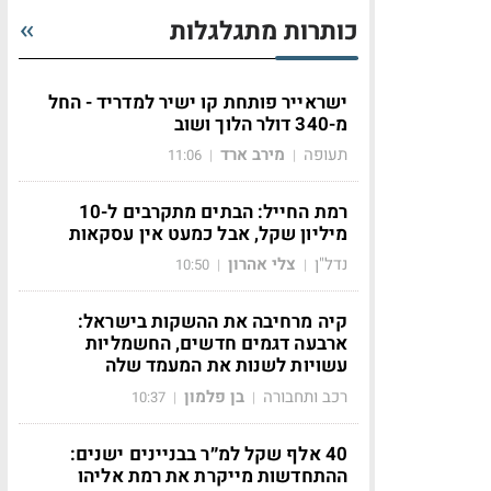
כותרות מתגלגלות
ישראייר פותחת קו ישיר למדריד - החל
מ-340 דולר הלוך ושוב
תעופה
מירב ארד
11:06
|
|
רמת החייל: הבתים מתקרבים ל-10
מיליון שקל, אבל כמעט אין עסקאות
נדל"ן
צלי אהרון
10:50
|
|
קיה מרחיבה את ההשקות בישראל:
ארבעה דגמים חדשים, החשמליות
עשויות לשנות את המעמד שלה
רכב ותחבורה
בן פלמון
10:37
|
|
40 אלף שקל למ״ר בבניינים ישנים:
ההתחדשות מייקרת את רמת אליהו