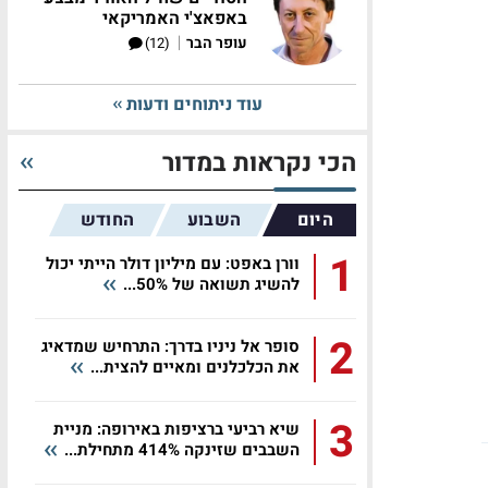
באפאצ'י האמריקאי
|
עופר הבר
(12)
עוד ניתוחים ודעות
הכי נקראות במדור
היום
השבוע
החודש
1
וורן באפט: עם מיליון דולר הייתי יכול
להשיג תשואה של 50%...
2
סופר אל ניניו בדרך: התרחיש שמדאיג
את הכלכלנים ומאיים להצית...
3
שיא רביעי ברציפות באירופה: מניית
השבבים שזינקה 414% מתחילת...