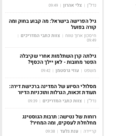
נדל"ן
צלי אהרון
09:49
|
|
גיל הפרישה בישראל: מה קבוע בחוק ומה
קורה בפועל
חיסכון ארוך טווח
צוות כתבי המדריכים
|
|
09:49
גילתה קרן השתלמות אחרי שקיבלה
הפטר מחובות - לאן יילך הכסף?
משפט
עוזי גרסטמן
09:42
|
|
מסלולי הסיוע של המדינה ברכישת דירה:
תעודת זכאות, הגרלות ותוכניות הדיור
נדל"ן
צוות כתבי המדריכים
09:39
|
|
רוחות של נטישה: תרבות הגוסטינג
מחלחלת לעסקים, ומה המחיר?
קריירה
ענת גלעד
09:38
|
|