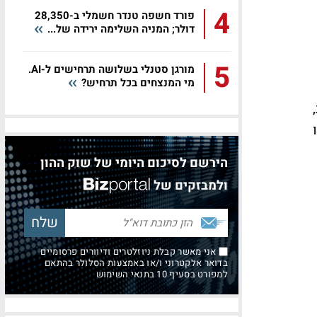
4
פורד חשפה טנדר חשמלי ב-28,350
דולר; המניה השלימה ירידה של...
5
מורגן סטנלי בשלושה תרחישים ל-AI.
מי המנצחים בכל תרחיש?
,
ו
הירשם לסיכום היומי של שוק ההון
ולמבזקים של
אני מאשר קבלת ניוזלטרים ודיוורים פרסומיים
בדואר אלקטרוני ו/או באמצעות הסלולר בהתאם
למפורט בסעיף 10 בתנאי השימוש