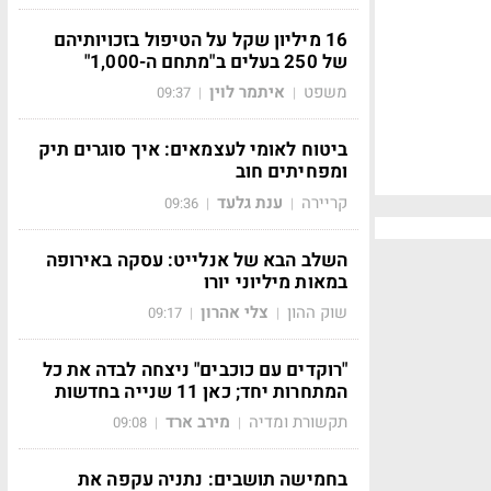
16 מיליון שקל על הטיפול בזכויותיהם
של 250 בעלים ב"מתחם ה-1,000"
משפט
איתמר לוין
09:37
|
|
ביטוח לאומי לעצמאים: איך סוגרים תיק
ומפחיתים חוב
קריירה
ענת גלעד
09:36
|
|
השלב הבא של אנלייט: עסקה באירופה
במאות מיליוני יורו
שוק ההון
צלי אהרון
09:17
|
|
"רוקדים עם כוכבים" ניצחה לבדה את כל
המתחרות יחד; כאן 11 שנייה בחדשות
תקשורת ומדיה
מירב ארד
09:08
|
|
בחמישה תושבים: נתניה עקפה את