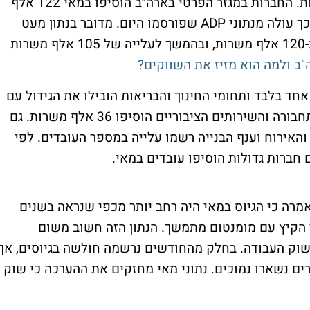
שוק העבודה האמריקאי מראה סימני התחזקות. החברות במגזר הפרטי בארה״ב הוסיפו במאי 122 אלף
משרות, הנתון הגבוה ביותר מאז ינואר 2025, כך עולה מנתוני ADP שפורסמו היום. מדובר בנתון מעט
גבוה מתחזיות הכלכלנים, שצפו תוספת של כ-120 אלף משרות, ובהמשך לעלייה של 105 אלף משרות
ב ולמה הוא מזיז את השווקים?
חד בלבד ותחומי החינוך והבריאות הובילו את הגידול עם
תוספת של 57 אלף משרות. ענפי המסחר, התחבורה והשירותים הציבוריים הוסיפו 36 אלף משרות. גם
האירוח וענף הבנייה רשמו עלייה במספר העובדים. לפי
 ריצ׳רדסון, הכלכלנית הראשית של ADP, אמרה כי הגיוס במאי היה רחב יותר מכפי שנראה בשנים
י הקיץ עם מומנטום מתמשך. הנתון הזה חשוב משום
שוק העבודה. בחלק מהחודשים נרשמה חולשה בגיוסים, אך
ם נשארו נמוכים. נתוני מאי מחזקים את ההערכה כי שוק