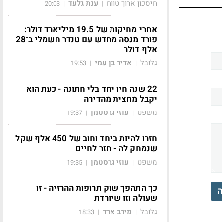
חיסכון ארוך טווח
ענת גלעד
20:03
|
|
אחרי מחיקות של 19.5 מיליארד דולר:
פורד מנסה מחדש עם טנדר חשמלי ב־28
אלף דולר
גלובל
אדיר בן עמי
19:53
|
|
22 שנה חיו יחד בלי חתונה - כעת הוא
יקבל מחצית מהדירה
משפט
עוזי גרסטמן
19:37
|
|
חזרו להיות ביחד וחוב של 450 אלף שקל
שנמחק לה - חזר לחיים
משפט
עוזי גרסטמן
19:35
|
|
כך התהפך שוק תרופות ההרזיה - זו
ה
שעולה וזו שיורדת
גלובל
מירב ארד
18:33
|
|