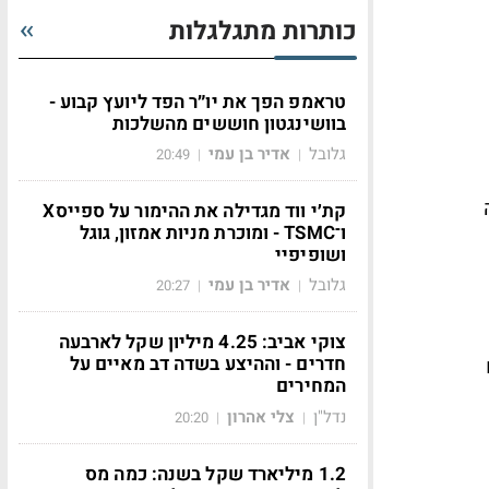
כותרות מתגלגלות
טראמפ הפך את יו״ר הפד ליועץ קבוע -
בוושינגטון חוששים מהשלכות
גלובל
אדיר בן עמי
20:49
|
|
קת׳י ווד מגדילה את ההימור על ספייסX
ו־TSMC - ומוכרת מניות אמזון, גוגל
ושופיפיי
גלובל
אדיר בן עמי
20:27
|
|
צוקי אביב: 4.25 מיליון שקל לארבעה
חדרים - וההיצע בשדה דב מאיים על
המחירים
נדל"ן
צלי אהרון
20:20
|
|
1.2 מיליארד שקל בשנה: כמה מס