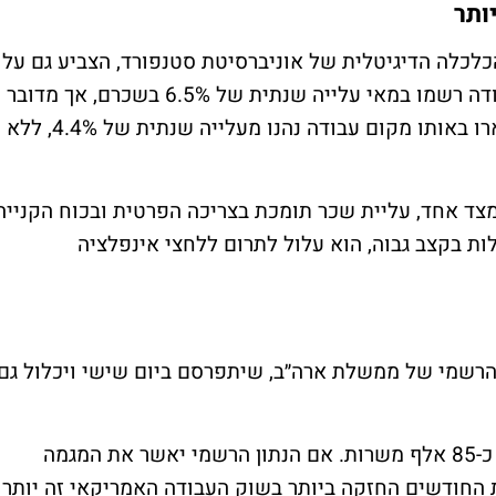
ותר
בדת הכלכלה הדיגיטלית של אוניברסיטת סטנפורד, הצביע גם על
המשך עלייה בשכר. עובדים שעברו מקום עבודה רשמו במאי עלייה שנתית של 6.5% בשכרם, אך מדובר
בהאטה לעומת החודש הקודם. עובדים שנשארו באותו מקום עבודה נהנו מעלייה שנתית של 4.4%, ללא
מצד אחד, עליית שכר תומכת בצריכה הפרטית ובכוח הקנייה
ת בקצב גבוה, הוא עלול לתרום ללחצי אינפלציה
רשמי של ממשלת ארה״ב, שיתפרסם ביום שישי ויכלול גם
לפי התחזיות, המשק האמריקאי הוסיף במאי כ-85 אלף משרות. אם הנתון הרשמי יאשר את המגמה
תקופת שלושת החודשים החזקה ביותר בשוק העבודה האמריקאי זה יותר