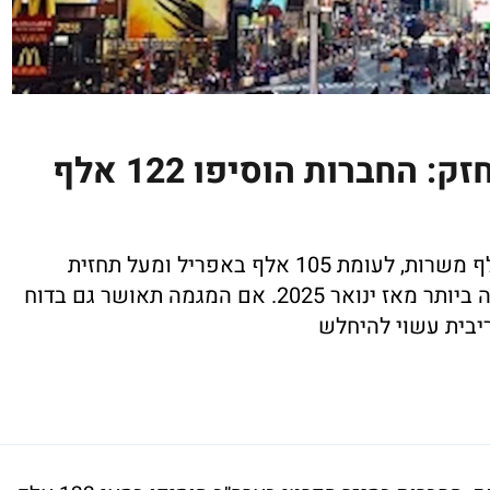
שוק העבודה בארה״ב מתחזק: החברות הוסיפו 122 אלף
המגזר הפרטי בארה״ב הוסיף במאי 122 אלף משרות, לעומת 105 אלף באפריל ומעל תחזית
הכלכלנים ל-120 אלף. זהו קצב הגיוס הגבוה ביותר מאז ינואר 2025. אם המגמה תאושר גם בדוח
יבית עשוי להיחלש