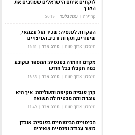
לוקחים איתם הישראלים שעוזבים את
הארץ
קריירה
ענת גלעד
20:19
|
|
הפקדות לפנסיה: שכיר מול עצמאי,
שיעורים, תקרות ורכיב הפיצויים
חיסכון ארוך טווח
מירב ארד
16:51
|
|
מקדם ההמרה בפנסיה: המספר שקובע
כמה תקבלו בכל חודש
חיסכון ארוך טווח
מירב ארד
16:33
|
|
קרן פנסיה מקיפה ומשלימה: איך היא
עובדת ומה מבטיח לה תשואה
חיסכון ארוך טווח
מירב ארד
11:49
|
|
הכיסויים הביטוחיים בפנסיה: אובדן
כושר עבודה ופנסיית שאירים