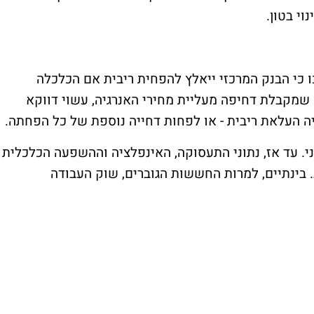
וי בטון.
כי הבנק המרכזי ייאלץ להפחית ריבית אם הכלכלה
שמקבלת דחיפה מעליית מחירי האנרגיה, עשוי דווקא
העלאת ריבית - או לפחות דחייה נוספת של כל הפחתה.
הפד צפויים להיפגש שוב ב-16–17 ביוני. עד אז, נתוני התעסוקה, האינפלציה וההשפעה הכלכלית
בינתיים, למרות החששות הגוברים, שוק העבודה