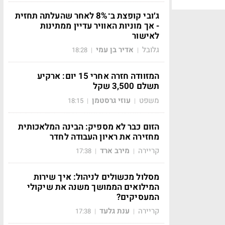
ג׳ובי קופצת ב־8% לאחר שהעלתה תחזית
- אך מוניות האוויר עדיין ממתינות
לאישור
גלובל
אדיר בן עמי
18:28
|
|
המזוודה חזרה אחרי 15 יום: ארקיע
תשלם 3,500 שקל
משפט
עוזי גרסטמן
18:15
|
|
הזום כבר לא מספיק: הבינה המלאכותית
מחזירה את ראיון העבודה לחדר
קריירה
מירב ארד
17:38
|
|
מסלול מכשולים לניהול: איך שירות
המילואים הממושך משנה את שיקולי
המעסיקים?
קריירה
ענת גלעד
17:38
|
|