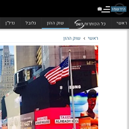
הירשמו
ראשי
שוק ההון
גלובל
נדל"ן
כל הכותרות
ראשי
שוק ההון