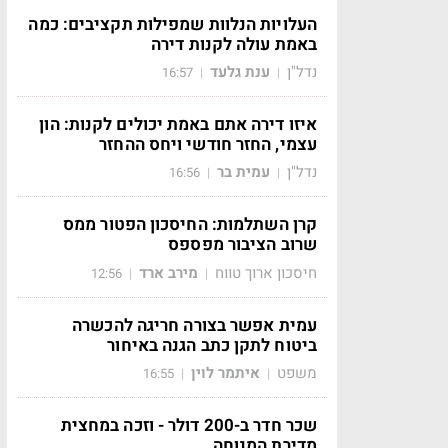
העלויות הנלוות שמפילות תקציבים: כמה
באמת עולה לקנות דירה
נדל"ן
ענת גלעד
16:57
|
|
איזו דירה אתם באמת יכולים לקנות: הון
עצמי, החזר חודשי ויחס ההחזר
נדל"ן
עמית בר
16:56
|
|
קרן השתלמות: החיסכון הפטור ממס
שרוב הציבור מפספס
חיסכון ארוך טווח
מירב ארד
12:56
|
|
עמית אפשר בצורה חריגה להכשרה
ביטוח לתקן כתב הגנה באיחור
משפט
איתמר לוין
16:55
|
|
שכר חדר ב-200 דולר - וזכה במחצית
מדירת המנוחה