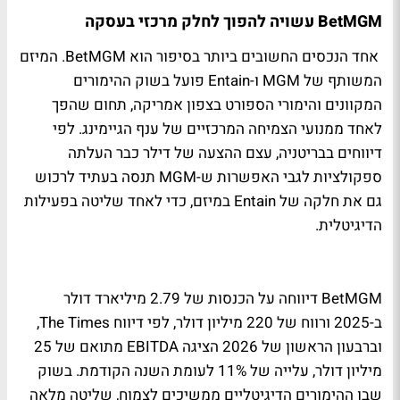
BetMGM עשויה להפוך לחלק מרכזי בעסקה
אחד הנכסים החשובים ביותר בסיפור הוא BetMGM. המיזם
המשותף של MGM ו-Entain פועל בשוק ההימורים
המקוונים והימורי הספורט בצפון אמריקה, תחום שהפך
לאחד ממנועי הצמיחה המרכזיים של ענף הגיימינג. לפי
דיווחים בבריטניה, עצם ההצעה של דילר כבר העלתה
ספקולציות לגבי האפשרות ש-MGM תנסה בעתיד לרכוש
גם את חלקה של Entain במיזם, כדי לאחד שליטה בפעילות
הדיגיטלית.
BetMGM דיווחה על הכנסות של 2.79 מיליארד דולר
ב-2025 ורווח של 220 מיליון דולר, לפי דיווח The Times,
וברבעון הראשון של 2026 הציגה EBITDA מתואם של 25
מיליון דולר, עלייה של 11% לעומת השנה הקודמת. בשוק
שבו ההימורים הדיגיטליים ממשיכים לצמוח, שליטה מלאה