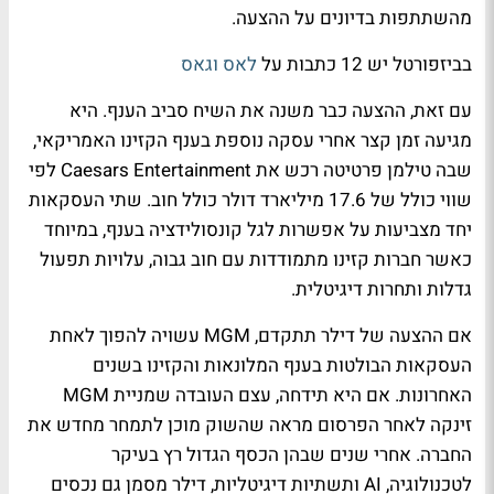
מהשתתפות בדיונים על ההצעה.
בביזפורטל יש 12 כתבות על
לאס וגאס
עם זאת, ההצעה כבר משנה את השיח סביב הענף. היא
מגיעה זמן קצר אחרי עסקה נוספת בענף הקזינו האמריקאי,
שבה טילמן פרטיטה רכש את Caesars Entertainment לפי
שווי כולל של 17.6 מיליארד דולר כולל חוב. שתי העסקאות
יחד מצביעות על אפשרות לגל קונסולידציה בענף, במיוחד
כאשר חברות קזינו מתמודדות עם חוב גבוה, עלויות תפעול
גדלות ותחרות דיגיטלית.
אם ההצעה של דילר תתקדם, MGM עשויה להפוך לאחת
העסקאות הבולטות בענף המלונאות והקזינו בשנים
האחרונות. אם היא תידחה, עצם העובדה שמניית MGM
זינקה לאחר הפרסום מראה שהשוק מוכן לתמחר מחדש את
החברה. אחרי שנים שבהן הכסף הגדול רץ בעיקר
לטכנולוגיה, AI ותשתיות דיגיטליות, דילר מסמן גם נכסים