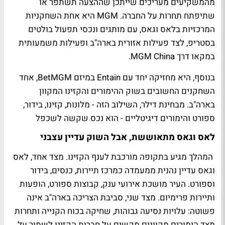
מהמשקיעים מעריכים שייתכן שההצעה תשתפר או
שתיפתח תחרות על החברה. MGM היא אחת השחקניות
המרכזיות בלאס וגאס, עם מותגים ונכסי תפעול בולטים
בסטריפ, לצד פעילות אזורית בארה"ב ופעילות משמעותית
במקאו דרך MGM China.
בנוסף, היא מחזיקה יחד עם Entain במיזם BetMGM, אחד
השחקנים החשובים בשוק ההימורים והקזינו המקוון
בארה"ב. מבחינת דילר, השילוב הזה - מלונות, קזינו, בידור,
ספורט והימורים דיגיטליים - הוא נכס שקשה לשכפל
לאס וגאס מתאוששת, אבל השוק עדיין עצבני
המהלך מגיע בתקופה מורכבת לענף הקזינו. מצד אחד, לאס
וגאס עדיין נהנית ממעמדה כמרכז תיירות, כנסים, בידור
וספורט. העיר מושכת אירועי ענק, קבוצות ספורט, הופעות
ותיירות פרימיום. מצד שני, סביבת הצריכה בארה"ב אינה
פשוטה: עלויות נסיעה גבוהות, שחיקה בכוח הקנייה ותחרות
מצד הימורים מקוונים מקשים על חברות הקזינו לשמור על