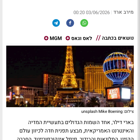
מירב ארד
|
03/06/2026 00:20
נושאים בכתבה
לאס וגאס
MGM
צילום: unsplash Mike Boening
בארי דילר, אחד השמות הגדולים בתעשיית המדיה
והאינטרנט האמריקאית, מבצע תפנית חדה לכיוון עולם
הקזינו, המלונאות והבידור. פיפל אינקורפורייטד, החברה