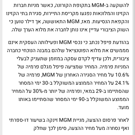
להשקעה ב-MGM בתקופת הקורונה, כאשר מניות חברות
הקזינו והמלונאות נפגעו מקריסת התיירות, סגירת בתי הקזינו
והקפאת הנסיעות. מאז, MGM התאוששה, אך דילר טוען כי
השוק הציבורי עדיין אינו נותן לחברה את מלוא הערך שלה.
בהודעת פיפל נכתב כי נכסי MGM ופעילותה העסקית אינם
מממשים את מלוא הפוטנציאל שלהם במבנה הנוכחי כחברה
ציבורית, ולכן עדיף לקדם עסקה במזומן שתעניק לבעלי
המניות פרמיה. המחיר שמציעה פיפל מגלם פרמיה של
10.6% על מחיר הסגירה האחרון של MGM, פרמיה של
24.1% על המחיר הממוצע המשוקלל ב-30 ימי המסחר
שהסתיימו ב-29 במאי, ופרמיה של יותר מ-30% על המחיר
הממוצע המשוקלל ב-90 ימי המסחר שהסתיימו באותו
מועד.
לאחר פרסום ההצעה, מניית MGM זינקה בשיעור דו-ספרתי
ואף נסחרה מעל מחיר ההצעה, סימן לכך שחלק