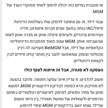
או מוגברת במיזם כזה יכולה להפוך לאחד ממוקדי הערך של
MGM.
עבור דילר, זה גם מתחבר לניסיון שלו בעולמות הדיגיטל.
פיפל/IAC בנתה במשך שנים חברות אינטרנט, מדיה
ושירותים צרכניים, ולעיתים פיצלה אותן או מכרה אותן לאחר
שהשביחה אותן. MGM שונה מאוד מהחברות הדיגיטליות
הקלאסיות של דילר, אבל BetMGM מעניקה לה רכיב
טכנולוגי וצומח, שמאפשר לחבר בין מותגי קזינו פיזיים לבין
לקוחות דיגיטליים.
העסקה לא סגורה, אבל זה איתות לענף כולו
חשוב להדגיש: זו עדיין אינה עסקה חתומה. מדובר בהצעה
לא מחייבת, והיא כפופה לבדיקת דירקטוריון MGM, למשא
ומתן על מחיר ותנאים, למימון, לאישורים רגולטוריים בתחום
ההימורים ולשאלות של ממשל תאגידי, בין היתר משום
שדילר עצמו יושב בדירקטוריון MGM וצפוי להימנע