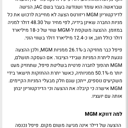
שבראשה הוא עומד ושנודעה בעבר בשם IAC, הגישה
לדירקטוריון MGM ריזורטס הצעה לא מחייבת לרכוש את כל
מניות החברה שאינן בידיה, לפי מחיר של 48.30 דולר למניה
במזומן. ההצעה משקפת ל-MGM שווי של כ-18 מיליארד
דולר כולל חוב, או כ-12.4 מיליארד דולר בשווי הוני.
פיפל כבר מחזיקה ב-26.1% ממניות MGM, ולכן ההצעה
נוגעת ליתרת המניות שבידי הציבור. אם העסקה תושלם,
MGM תהפוך לחברה פרטית בשליטת פיפל, שתחזיק מעט
יותר מ-50.1% ממניותיה, כאשר יתרת ההחזקות תישאר בידי
משקיעים נוספים, ייתכן שגם חלק מבעלי המניות הקיימים.
MGM אישרה כי קיבלה את ההצעה וכי הדירקטוריון יבחן
אותה עם יועציו.
למה דווקא MGM
ההצעה של דילר אינה מגיעה משום מקום. פיפל נכנסה