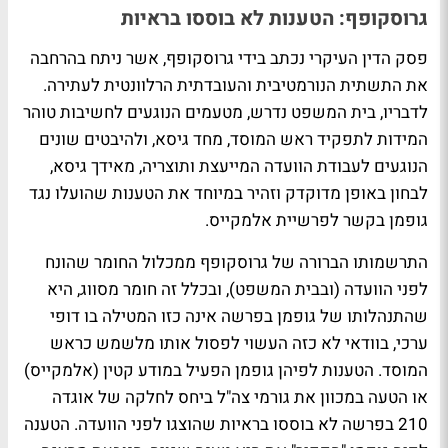
גרוסקופף: הטענות לא בוססו בראיות
פסק הדין העיקרי נכתב בידי גרוסקופף, אשר ניתח בהרחבה
את התשתית הנורמטיבית והעובדתית הרלוונטית לעתירה.
לדבריו, בית המשפט נדרש, מטעמים הנוגעים לחשיבות טוהר
המידות לתפקיד ראש המוסד, מחד גיסא, ולהיבטים שונים
הנוגעים לעבודת הוועדה המייעצת ותוצריה, מאידך גיסא,
לבחון באופן מדוקדק וזהיר במיוחד את הטענות שהועלו נגד
גופמן בקשר לפרשיית אלמקייס.
התרשמותו הברורה של גרוסקופף ממכלול החומר שהונח
לפני הוועדה (ובבית המשפט), ובכלל זה חומר מסווג, היא
שהתנהלותו של גופמן בפרשה אינה כזו המטילה בו דופי
ערכי, בוודאי לא כזה העשוי לפסול אותו מלשמש כראש
המוסד. הטענות לפיהן גופמן הפעיל במודע קטין (אלמקייס)
או הטעה במכוון את גורמי צה"ל ביחס לחלקה של אוגדה
210 בפרשה לא בוססו בראיות שהוצגו לפני הוועדה. הטענה