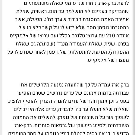
לדעת ברק-ארז, נותרו שני סימני שאלה משמעותיים
שהבדיקה בעניינם לא הושלמה עד תום. ראשית, שאלת
אמירת האמת במסגרת הבירור שערך רח"ט הפעלה, אשר
במסגרתו גופמן מסר שלא ידוע לו על קשר כלשהו של
אוגדה 210 עם ערוצי טלגרם בכלל ועם ערוצו של אלמקייס
בפרט. שנית, שאלת "העמידה מנגד" (שכונתה גם שאלת
ההפקרה), הנוגעת להתנהלותו של גופמן לאחר שנודע לו על
מעצרו של אלמקייס.
ברק-ארז עמדה על כך שהוועדה נמנעה מלהשלים את
עבודתה בדמות זימונם של עדים נדרשים שטרם הופיעו
בפניה, וכן זימון חוזר של עדים להם היה צריך להוסיף ולהציג
שאלות שלא הועלו עד כה. לדבריה, עדים אלה היו יכולים
לשפוך אור על תשובותיו של גופמן, להשלים את התמונה
העובדתית ולסייע ביישובן של גרסאות סותרות. ברק-ארז
הדגישה, כי אין בסיס להטלת דופי בגופמן על סמך החומרים