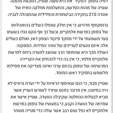
לפיה גופמן "הפקיר" את היא טענה שגויה, הנובעת מהצגה
שגויה של מהות הפרשה, והתעלמות מחלקה הזניח של
אוגדה 210 בחקירה הביטחונית והפלילית שהתנהלה לגביה.
גרוסקופף מדגיש, כי אין חולק שנפלו כשלים בהתנהלותו
של גופמן בפרשת אלמקייס, ובשל כך אף ננקט נגדו בשעתו
צעד משמעתי על ידי מפקד פיקוד הצפון דאז, ואולם כשלים
אלה אינם נוגעים לעניינים של טוהר המידות. המסקנה
העולה מכך היא שהחומר הרב שהוצג לוועדה ביחס לפרשת
אלמקייס מלמד, כי אין בה כדי להכתים את הקריירה
המרשימה של גופמן בכתם ערכי ואינה מצדיקה את פסילתו
מלשמש בתפקיד ראש המוסד.
שטיין סבור, כי הגם שאיסוף הראיות על ידי ועדת גרוניס לא
היה במיטבו, אין מדובר בפגם שיורד לשורש העניין אשר
מביא לבטלות ההחלטה שקיבלה הוועדה. שטיין אישר את
עמדתה של הוועדה וקבע, כי במעשיו של גופמן בפרשת
אלמקייס לא נפל שום רבב אשר עולה כדי סטייה מטוהר