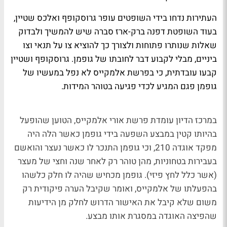
העתירות נדחו בידי השופטים עופר גרוסקופף ואלכס שטיין,
בעוד השופטת דפנה ברק-ארז סברה שיש להמשיך ולבדוק
שאלות שנותרו פתוחות ולצורך כך להוציא צו על תנאי וצו
ביניים, מבלי לקבוע דבר לחובתו של גופמן. גרוסקופף ושטיין
קבעו עובדתית, כי בפרשת אלמקייס לא נפל במעשיו של
גופמן פגם המגיע לכדי פגיעה בטוהר המידות.
במרכז הדיון עומדת פרשת אורי אלמקייס, הטוען שהופעל
בהיותו קטין במבצע השפעה בידי גופמן כאשר הלה היה
מפקד אוגדה 210, וכי גופמן התנכר לו כאשר נעצר והואשם
בעבירות בטחוניות, מהן טוהר רק לאחר שנה וחצי של מעצר
(אשר כלל לחץ פיזי). גופמן מכחיש שהיה לו חלק כלשהו
בהפעלתו של אלמקייס, ואומר שקיבל הערה פיקודית רק
משום שלא קיבל את האישור הדרוש לחלק מן הידיעות
שהפיצה האוגדה במסגרת אותו מבצע.