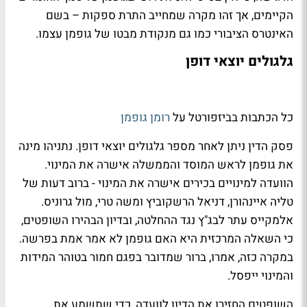
הקיימים, אך זהו מקרה שמחייב התרת ספקות – בשם
האינטרס הציבורי כמו גם מנקודת מבטו של גופמן עצמו.
גלגולים יוצאי דופן
כל הכתבות בביזפורטל על
רומן גופמן
פסק הדין ניתן לאחר מספר גלגולים יוצאי דופן. נתניהו מינה
את גופמן לראש המוסד והממשלה אישרה את המינוי.
הוועדה למינויים בכירים אישרה את המינוי - ברוב דעות של
טליה איינהורן, דניאל הרשקוביץ ומשה טרי, מול גרוניס.
אלמקייס עתר לבג"ץ נגד ההחלטה, ובדיון הבהירו השופטים,
כי השאלה המרכזית היא האם גופמן לא אמר אמת בפרשה.
במקרה כזה, אמרו, ברור שמדובר בפגם חמור בטוהר המידות
והמינוי ייפסל.
השופטים החזירו את הדיון לוועדה, כדי שתשמע את