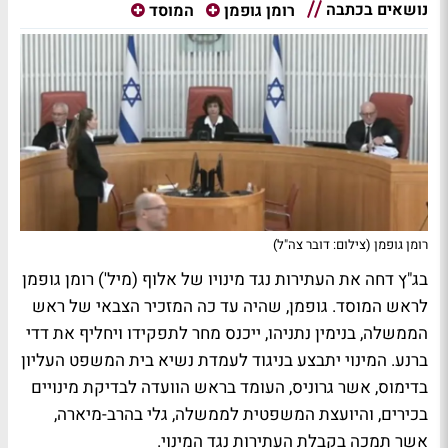
נושאים בכתבה
רומן גופמן
המוסד
רומן גופמן (צילום: דובר צה"ל)
בג"ץ דחה את העתירות נגד מינויו של אלוף (מיל') רומן גופמן
לראש המוסד. גופמן, שהיה עד כה המזכיר הצבאי של ראש
הממשלה, בנימין נתניהו, ייכנס מחר לתפקידו ויחליף את דדי
ברנע. המינוי יתבצע בניגוד לעמדת נשיא בית המשפט העליון
בדימוס, אשר גרוניס, העומד בראש הוועדה לבדיקת מינויים
בכירים, והיועצת המשפטית לממשלה, גלי בהרב-מיארה,
אשר תמכה בקבלת העתירות נגד המינוי.