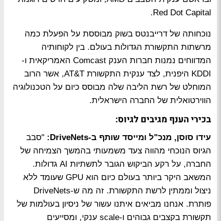
Red Dot Capital.
נוכחותה של דרייבנטס בשוק מבוססת על הפעלת כמה
מרשתות התקשורת הגדולות בעולם. בין לקוחותיה
המדווחים נמנות חברות הענק Comcast האמריקאית ו-
KDDI היפנית, לצד ענקית התקשורת AT&T, אשר הרוב
המוחלט של רשת הליבה שלה מבוסס כיום על הטכנולוגיה
הווירטואלית של החברה הישראלית.
בכירי הענף מגיבים לגיוס:
עידו סוסן, מנכ"ל ומייסד שותף ב-DriveNets:
"סבב
הגיוס הנוכחי מהווה צעד משמעותי בהמשך הצמיחה של
החברה, על רקע הביקוש הגובר לתשתיות AI גדולות.
המשאב היקר ביותר בעולם כיום הוא GPU שעומד ללא
ניצול וממתין לרשת התקשורת. זה מה ש-DriveNets
פותרת. אנחנו מביאים איתנו עשור של ניסיון בעולמות של
תקשורת בקצבים גבוהים ו-scale ענקי, ומסייעים