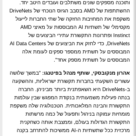
ותוכנה מספקים שונים משתלבים ועובדים היטב יחד.
ההשתתפות של AMD בסבב הגיוס הנוכחי של DriveNets
משקפת את המחויבות החזקה של שתי החברות לייעול
מקסימלי של תשתיות AI המבוססות על מאיצי AMD
Instinct ופתרונות התקשורת עתירי הביצועים של
DriveNets, כדי לחזק את הביצועים של AI Data Centers
המבוססים על תשתית ממספר ספקים לעומת אלה
המבוססים על תשתית מספק אחד".
אהרון מנקובסקי, שותף מנהל בפיטנגו:
"במשך שלושה
עשורים השקעתי בחברות תקשורת ישראליות, וההשקעה
ב-DriveNets היא השאפתנית ביותר מביניהן. החברה
בנתה פעילות משמעותית בנקודת המפגש שבין עולמות
התקשורת והבינה המלאכותית. הטכנולוגיה שלה משקפת
מומחיות עמוקה בניהול ותפעול של כמה מרשתות
התקשורת הגדולות בעולם, וממצבת אותה כשחקנית
מרכזית ככל שתשתיות ה-AI ממשיכות להתרחב בקנה