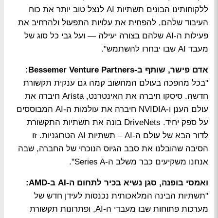
ללקוחותינו הבונים תשתיות AI לנצל טוב יותר את כוח
העיבוד שלהם, להפחית את עלויות התפעול ולהרחיב את
פעילות ה-AI שלהם בצורה יעילה — ועל גבי כל סוג של
מעבד AI שבו יבחרו להשתמש".
אדם פישר, שותף ב-Bessemer Venture Partners:
"בכל מהפכה בעולם המחשוב קמה גם ענקית תקשורת
חדשה. סיסקו חיברה את האינטרנט, Arista חיברה את
עולם הענן ו-NVIDIA חיברה את עולמות ה-AI המבוססים
על ספק יחיד. DriveNets בונה את תשתיות התקשורת
לדור הבא של עולם ה-AI – תשתיות AI הטרוגניות. זו
הסיבה שהובלנו את סבב הגיוס הנוכחי של החברה, שבה
אנחנו משקיעים כבר משלב ה-Series A".
ואמסי בופנה, סגן נשיא בכיר לתחום ה-AI ב-AMD:
"תשתיות הבינה המלאכותית נכנסות לעידן חדש של
מערכות פתוחות שבו מעבדי ה-AI, ופתרונות תקשורת