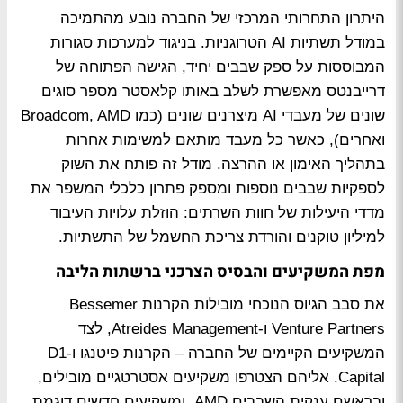
היתרון התחרותי המרכזי של החברה נובע מהתמיכה
במודל
תשתיות AI הטרוגניות
. בניגוד למערכות סגורות
המבוססות על ספק שבבים יחיד, הגישה הפתוחה של
דרייבנטס מאפשרת לשלב באותו קלאסטר מספר סוגים
שונים של מעבדי AI מיצרנים שונים (כמו Broadcom, AMD
ואחרים), כאשר כל מעבד מותאם למשימות אחרות
בתהליך האימון או ההרצה. מודל זה פותח את השוק
לספקיות שבבים נוספות ומספק פתרון כלכלי המשפר את
מדדי היעילות של חוות השרתים: הוזלת עלויות העיבוד
למיליון טוקנים והורדת צריכת החשמל של התשתיות.
מפת המשקיעים והבסיס הצרכני ברשתות הליבה
את סבב הגיוס הנוכחי מובילות הקרנות Bessemer
Venture Partners ו-Atreides Management, לצד
המשקיעים הקיימים של החברה – הקרנות פיטנגו ו-D1
Capital. אליהם הצטרפו משקיעים אסטרטגיים מובילים,
ובראשם ענקית השבבים AMD, ומשקיעים חדשים דוגמת