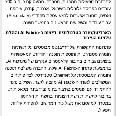
להרחבת הפעילות המבנית, החברה, המעסיקה כיום כ-700
עובדים בפריסה גלובלית בישראל, ארה"ב, קנדה, אירופה
ואסיה, בוחנת אפשרות לבצע עסקת סקנדרי (Secondary)
עבור עובדיה ומשקיעיה הראשונים בהמשך השנה.
הארכיטקטורה הטכנולוגית: פיצוח ה-AI Fabric והוזלת
עלויות העיבוד
פתרונות התקשורת של דרייבנטס מבוססים על תשתיות
חומרה סטנדרטיות ותוספות תוכנה ייחודיות, המאפשרות
ביצועים גבוהים בחיבור קלאסטרים ענקיים של מערכות AI.
באמצעות פתרון ה-AI Fabric שלה, החברה משלבת תוכנה
וחומרה המבוססות על Ethernet סטנדרטי, לצד פיתוחים
המשולבים לאורך ה-AI stack מקצה לקצה. השילוב נועד
להתמודד עם עומסים בחיבור בין מעבדי בינה מלאכותית,
בחיבור לתשתיות רשת חיצוניות ובתשתיות האחסון,
במטרה למקסם את ניצול כוח המחשוב ולהפחית עלויות
תפעול.