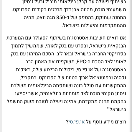
בשיתוף פעולה עם קבלן בינלאומי מוביל ובעל ניסיון
משמעותי מוכח, מהווה אבן דרך מרכזית בקידום הפרויקט.
התחנה שתוקם, בהספק של כ-850 מגה וואט, תהיה
מהמתקדמות והיעילות בישראל.
אנו רואים חשיבות אסטרטגית בשיתוף הפעולה עם המערכת
הבנקאית בישראל, ובפרט עם בנק לאומי, שממשיך לתמוך
בפרויקטי החברה בישראל ובארה"ב. הסכם המימון עם בנק
לאומי לצד הסכם ה-EPC, משקפים את האמון הרב
באסטרטגיה של או.פי.סי, ביכולות הביצוע שלה, באיכות
נכסיה ובפוטנציאל ארוך הטווח של הפרויקט. במקביל,
ההתקשרות עם סולל בונה ושותפתה הבינלאומית משלבת
ניסיון מקומי מוכח לצד מומחיות בינלאומית, אשר יסייעו
בהקמת תחנה מתקדמת, אמינה ויעילה לטובת משק החשמל
בישראל."
רוצים מידע נוסף על
או.פי.סי
?