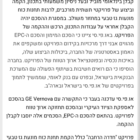
קבלן בינלאומי מוביל ובעל ניסיון משמעותי בתכנון, הקמה
וביצוע של פרויקטי תשתית מורכבים, לרבות תחנות כוח
מונעות גז טבעי במחזור משולב. במסגרת ההסכם יהיה
הקבלן אחראי על עבודות התכנון, הרכש וההקמה של
הפרויקט.
באו.פי.סי ציינו כי הסכם המימון והסכם ה-EPC
מהווים אבני דרך מרכזיות בקידום הפרויקט ומשקפים את
האמון באסטרטגיה של החברה, ביכולות הביצוע שלה,
באיכות נכסיה ובפוטנציאל ארוך הטווח של הפרויקט. בחברה
הוסיפו כי הם רואים חשיבות בשיתוף הפעולה עם המערכת
הבנקאית בישראל, ובפרט עם בנק לאומי, שממשיך לתמוך
בפרויקטים של או.פי.סי בישראל ובארה"ב.
או.פי.סי עדכנה בעבר כי התקשרה עם GE Vernova בהסכם
לאספקת הציוד העיקרי ובהסכם תחזוקה ארוך טווח
לפרויקט. בהתאם להסכם ה-EPC, הסכמים אלה יוסבו לקבלן
ההקמה.
פרויקט "חדרה הרחבה" כולל הקמת תחנת כוח מונעת גז טבעי