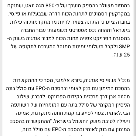
במחזור משולב בהספק מוערך של כ-850 מגה וואט, שתוקם
במקרקעין הסמוכים לתחנת הכוח חדרה שבבעלות או.פי.סי.
בחברה ציינו כי התחנה צפויה להיות מהמתקדמות והיעילות
בישראל ותהווה נכס אסטרטגי משמעותי עבור החברה.
במסגרת הפרויקט צפויה תחנת הכוח למכור אנרגיה בשוק ה-
SMP ולקבל תשלומי זמינות ממנהל המערכת לתקופה של
25 שנה.
מנכ"ל או.פי.סי אנרגיה, גיורא אלמוגי, מסר כי ההתקשרות
בהסכם המימון עם בנק לאומי ובהסכם ה-EPC עם סולל בונה
מהווה אבן דרך מרכזית בקידום הפרויקט. לדבריו, שילוב
הניסיון המקומי של סולל בונה עם המומחיות של השותפה
הבינלאומית צפוי לסייע בהקמת תחנה מתקדמת, אמינה
ויעילה לטובת משק החשמל בישראל. "ההתקשרות בהסכם
המימון עם בנק לאומי ובהסכם ה-EPC עם סולל בונה,