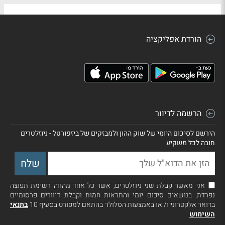
הורדת אפליקציה
הרשמה לדיוור
הירשם לסיכום היומי של שוק ההון ולמבזקים של ביזפורטל - ניוזלטרים
חובה לכל משקיע
אני מאשר קבלת שני ניוזלטרים, אשר כל אחד מהווה רשימת תפוצה
נפרדת, בנושאים סיכום יומי והתראות חמות וקבלת דיוורים פרסומיים
בדואר אלקטרוני ו/ או באמצעות הסלולר בהתאם למפורט בסעיף 10
בתנאי
השימוש