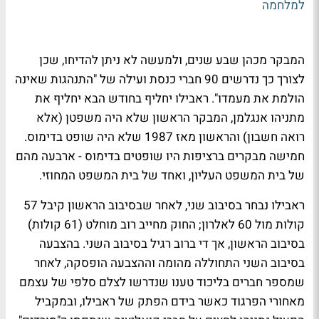
למלחמה
המבקר מכהן שבע שנים, ולמעשה לא ניתן להדיחו, שכן
לצורך כך נדרשים 90 חברי כנסת ועילה של "התנהגות שאינה
הולמת את מעמדו". ראבילו יחליף בחודש הבא יחליף את
מתניהו אנגלמן, המבקר הראשון שלא היה משפטן (אלא
רואה חשבון) והראשון מאז 1987 שלא היה שופט בדימוס.
חמישה מבקרים ברציפות היו שופטים בדימוס - ארבעה מהם
של בית המשפט העליון, ואחד של בית המשפט המחוזי.
ראבילו נבחר בסיבוב שני, לאחר שבסיבוב הראשון קיבל 57
קולות מול 60 לאלרון; החוק מחייב רוב מוחלט (61 קולות)
בסיבוב הראשון, אך די ברוב רגיל בסיבוב השני. בהצבעה
בסיבוב השני התחוללה מהומה וההצבעה הופסקה, לאחר
שמספר חברים בליכוד טענו שנדרשו לצלם סלפי של עצמם
מאחורי הפרגוד כאשר בידם הפתק של ראבילו, ובמקביל