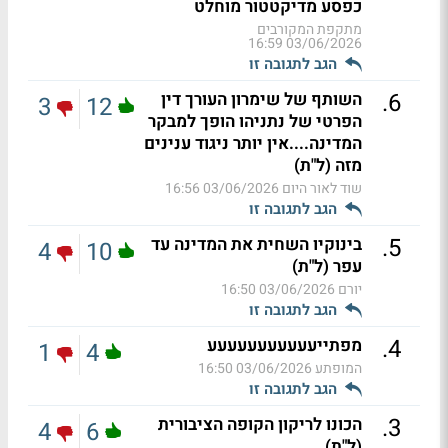
כפסע מדיקטטור מוחלט
מתקפת המקורבים
03/06/2026 16:59
הגב לתגובה זו
.
6
השותף של שימרון העורך דין
3
12
הפרטי של נתניהו הופך למבקר
המדינה....אין יותר ניגוד ענינים
מזה (ל"ת)
שוד לאור היום
03/06/2026 16:56
הגב לתגובה זו
.
5
בינוקיו השחית את המדינה עד
4
10
עפר (ל"ת)
יורם
03/06/2026 16:50
הגב לתגובה זו
.
4
מפתייעעעעעעעעעעע
1
4
המופתע
03/06/2026 16:50
הגב לתגובה זו
.
3
הכונו לריקון הקופה הציבורית
4
6
(ל"ת)