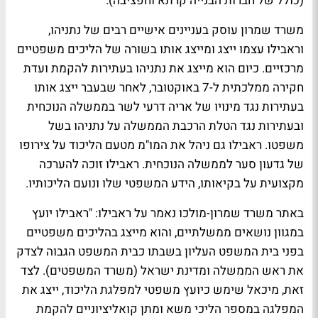
(כולל של חברות הבנייה קרתא וחפציבה).
משרד שמרון עוסק בעניינים אישיים רבים של נתניהו,
וראבילו עצמו ייצג ומייצג אותו בשורה של הליכים משפטיים
מרכזיים. כיום הוא מייצג את נתניהו בעתירות להקמת ועדת
חקירה ממלכתית ל-7 באוקטובר, לאחר שבעבר ייצג אותו
בעתירות נגד מינויו של אריה דרעי לשר בממשלה הנוכחית
ובעתירות נגד הטלת הרכבת הממשלה על נתניהו בשל
משפטו. ראבילו גם ניהל את המו"מ מטעם הליכוד על צירופו
של גדעון סער לממשלה הנוכחית. ראבילו זוכה להערכה
מקצועית על בקיאותו, הידע המשפטי שלו ונועם הליכותיו.
באתר משרד שמרון-מולכו נאמר על ראבילו: "ראבילו יועץ
במגוון נושאים ממשלתיים, והוא מייצג בהליכים משפטיים
בפני בית המשפט העליון בשבתו כבית המשפט הגבוה לצדק
את ראש הממשלה ומדינת ישראל (משרד המשפטים). לצד
זאת, מיכאל שימש כיועץ משפטי למפלגת הליכוד, ייצג את
המפלגה במספר הליכי משא ומתן קואליציוניים להקמת