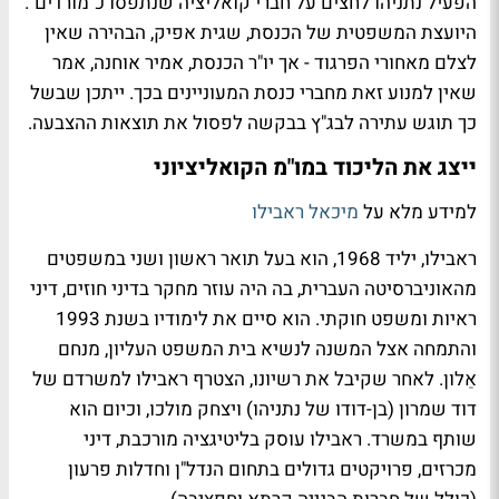
הפעיל נתניהו לחצים על חברי קואליציה שנתפסו כ"מורדים".
היועצת המשפטית של הכנסת, שגית אפיק, הבהירה שאין
לצלם מאחורי הפרגוד - אך יו"ר הכנסת, אמיר אוחנה, אמר
שאין למנוע זאת מחברי כנסת המעוניינים בכך. ייתכן שבשל
כך תוגש עתירה לבג"ץ בבקשה לפסול את תוצאות ההצבעה.
ייצג את הליכוד במו"מ הקואליציוני
למידע מלא על
מיכאל ראבילו
ראבילו, יליד 1968, הוא בעל תואר ראשון ושני במשפטים
מהאוניברסיטה העברית, בה היה עוזר מחקר
בדיני חוזים, דיני
ראיות ומשפט חוקתי. הוא סיים את לימודיו בשנת 1993
והתמחה אצל המשנה לנשיא בית המשפט העליון, מנחם
אֵלון. לאחר שקיבל את רשיונו, הצטרף ראבילו למשרדם של
דוד שמרון (בן-דודו של נתניהו) ויצחק מולכו, וכיום הוא
שותף במשרד. ראבילו עוסק בליטיגציה מורכבת, דיני
מכרזים, פרויקטים גדולים בתחום הנדל"ן וחדלות פרעון