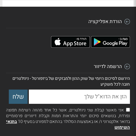
הורדת אפליקציה
הרשמה לדיוור
הירשם לסיכום היומי של שוק ההון ולמבזקים של ביזפורטל - ניוזלטרים
חובה לכל משקיע
אני מאשר קבלת שני ניוזלטרים, אשר כל אחד מהווה רשימת תפוצה
נפרדת, בנושאים סיכום יומי והתראות חמות וקבלת דיוורים פרסומיים
בדואר אלקטרוני ו/ או באמצעות הסלולר בהתאם למפורט בסעיף 10
בתנאי
השימוש