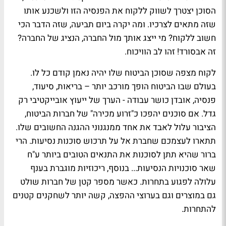
הסוכן יצטרך לשווק ללקוח את הפנסיה הזו ולשכנע אותו
שזה מתאים לצרכיו. ומה יקרה ביום תביעה, שזה הדבר הכי
חשוב ללקוח? מי ייצג אותך מול החברה, הנציג של החברה?
זה אבסורד! זהו לב הוויכוח.
לקוח מצפה שסוכן הביטוח שלו יהיה נאמן קודם כל לו.
בעולם שבו הביטוח הופך מורכב יותר – בריאות, סיעוד,
פנסיה, אובדן כושר עבודה - הערך של ייעוץ אובייקטיבי רק
גדל. אם סוכנים יהפכו כ"זרוע מכירה" של חברות הביטוח,
הציבור עלול לאבד את אחד ממנגנוני ההגנה החשובים שלו.
תתארו לעצמכם שחברת אל על תרכוש סוכנות נסיעות. הרי
ברור שהיא תתן לסוכנות את התנאים הטובים ביותר ע"ח
שאר סוכנויות הנסיעות... בנוסף, ריכוזיות מוגברת בענף
עלולה לפגוע בתחרות. כאשר מספר קטן של חברות שולט
גם במוצרים וגם בערוצי ההפצה, קשה יותר לשחקנים קטנים
להתחרות.