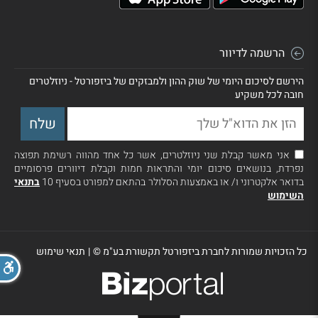
הרשמה לדיוור
הירשם לסיכום היומי של שוק ההון ולמבזקים של ביזפורטל - ניוזלטרים
חובה לכל משקיע
אני מאשר קבלת שני ניוזלטרים, אשר כל אחד מהווה רשימת תפוצה
נפרדת, בנושאים סיכום יומי והתראות חמות וקבלת דיוורים פרסומיים
בדואר אלקטרוני ו/ או באמצעות הסלולר בהתאם למפורט בסעיף 10
בתנאי
השימוש
כל הזכויות שמורות לחברת ביזפורטל תקשורת בע"מ ©
|
תנאי שימוש