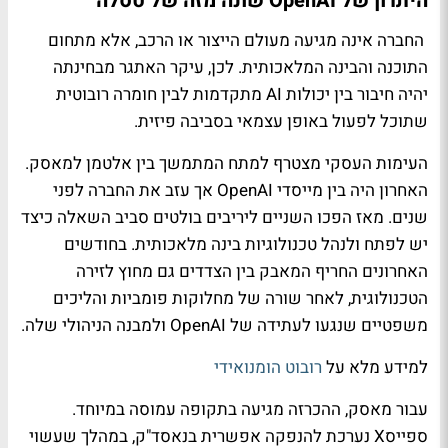
היתרון של OpenAI שונה מזה של טסלה
החברה אינה מגיעה מעולם הייצור או הרכב, אלא מתחום
התוכנה והבינה המלאכותית. לכן, עיקר האתגר מבחינתה
יהיה חיבור בין יכולות AI מתקדמות לבין חומרה רובוטית
שתוכל לפעול באופן עצמאי בסביבה פיזית.
העימות העסקי מצטרף למתח המתמשך בין אלטמן למאסק.
האחרון היה בין מייסדי OpenAI אך עזב את החברה לפני
שנים. מאז הפכו השניים ליריבים בולטים סביב השאלה כיצד
יש לפתח ולנהל טכנולוגיות בינה מלאכותית. בחודשים
האחרונים החריף המאבק בין הצדדים גם מחוץ לזירה
הטכנולוגית, לאחר שורה של מחלוקות פומביות והליכים
משפטיים שנגעו לעתידה של OpenAI ולמבנה הניהולי שלה.
למידע מלא על
רובוט הומנואידי
עבור מאסק, ההכרזה מגיעה בתקופה עמוסה במיוחד.
ספייסX נערכת להנפקה אפשרית בנאסד"ק, במהלך שעשוי