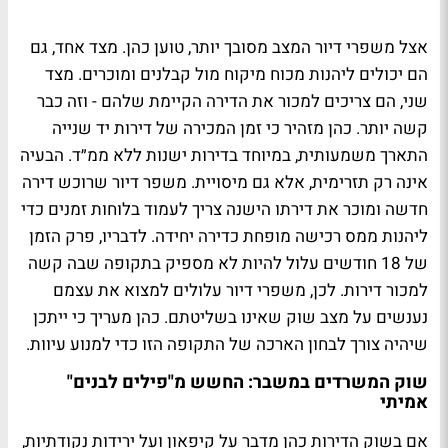
אצל משפרי דיור המצב מסובך יותר, טוען כהן. מצד אחד, גם
הם יכולים ליהנות מכוח מיקוח מול קבלנים ומוכרים. מצד
שני, הם צריכים למכור את הדירה הקיימת שלהם - וזה כבר
קשה יותר. כהן מזהיר כי זמן המכירה של דירות יד שנייה
התארך משמעותית, במיוחד בדירות ישנות ללא ממ״ד. הבעיה
אינה רק תזרימית, אלא גם מיסויית. משפר דיור שרוכש דירה
חדשה ומוכר את דירתו הישנה צריך לעמוד בלוחות זמנים כדי
ליהנות ממס רכישה מופחת כדירה יחידה. לדבריו, פרק הזמן
של 18 חודשים עלול להיות לא מספיק בתקופה שבה קשה
למכור דירות. לכן, משפרי דיור עלולים למצוא את עצמם
נענשים על מצב שוק שאינו בשליטתם. כהן מעריך כי ייתכן
שיהיה צורך לבחון הארכה של התקופה הזו כדי למנוע עיוות.
שוק המשרדים במשבר: החשש מ"פילים לבנים"
אמיתי
אם בשוק הדירות כהן מדבר על קיפאון ועל ירידות נקודתיות,