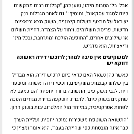
אבל בלי הטבות מימון, טוען כהן, "קבלנים רבים מתקשים
כיום לסגור עסקאות", ומוסיף: " גם לאחר מגבלות בנק
ישראל על מבצעי תשלום קיצוניים, השוק מצא וריאציות
חדשות: פריסת תשלומים, ויתור על הצמדה, דחיית תשלום
או שילובים אחרים. "התופעה הולכת ומתרחבת, ובכל מיני
וריאציות", הוא מדגיש.
למשקיעים אין סיבה למהר; לרוכשי דירה ראשונה
דווקא יש
כאשר כהן נשאל האם כדאי כיום לרכוש דירה, הוא מבדיל
בין שלוש קבוצות: משקיעים, רוכשי דירה ראשונה ומשפרי
דיור. לגבי משקיעים, התשובה ברורה יחסית: "הם כמעט לא
שחקנים בשוק כיום". לדבריו, השקעה בדירת מגורים הפכה
לפחות אטרקטיבית, במיוחד מול האלטרנטיבות בשוק ההון.
"התשואה השוטפת משכירות נמוכה יחסית, ועליית הערך
כבר אינה מובטחת כפי שהייתה בעבר", הוא אומר ומציין כי