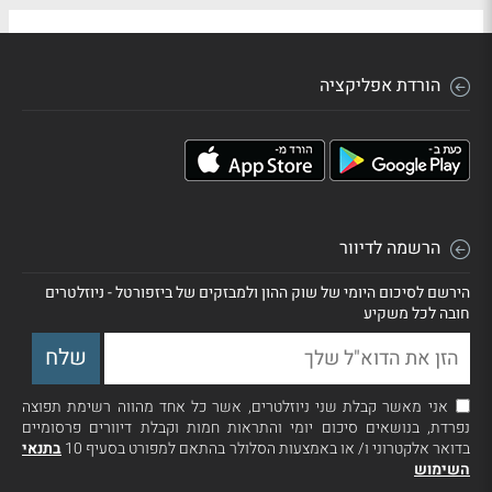
הורדת אפליקציה
הרשמה לדיוור
הירשם לסיכום היומי של שוק ההון ולמבזקים של ביזפורטל - ניוזלטרים
חובה לכל משקיע
אני מאשר קבלת שני ניוזלטרים, אשר כל אחד מהווה רשימת תפוצה
נפרדת, בנושאים סיכום יומי והתראות חמות וקבלת דיוורים פרסומיים
בדואר אלקטרוני ו/ או באמצעות הסלולר בהתאם למפורט בסעיף 10
בתנאי
השימוש