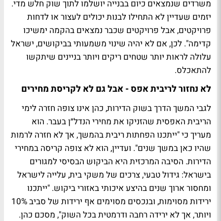
משרדים שנמצאים כיום בבנייה יושלמו לתוך שוק חלש מדי.
יזמים שעדיין לא התחילו לבנות יכולים לעצור או לדחות
פרויקטים, אבל פרויקטים שכבר נמצאים בהקמה ימשיכו
קדימה". לכן, אם לא יהיה שינוי משמעותי בביקושים, ישראל
עלולה לראות יותר שטחים ריקים ויותר בניינים שיתקשו
להתאכלס.
לא נחזור לריבית אפס - אבל גם לא לקריסת מחירים
לגבי המשך הדרך בשוק הדירות, כהן אינו צופה חזרה לימי
הריבית האפסית שהזניקו את מחירי הנדל״ן בעבר. הוא
מעריך כי "ייתכנו הפחתות ריבית בהמשך, אך לא חזרה לרמות
שהיו כאן במשך שנים". ועדיין, הוא לא צופה קריסה במחירי
הדירות. הסיבה המרכזית היא הביקוש הבסיסי למגורים
בישראל: גידול טבעי, צרכים של משקי בית, עלייה לישראל
ומחסור ארוך שנים בהיצע איכותי באזורי ביקוש. "ייתכנו
ירידות מסוימות, ובנכסים מסוימים אף ירידות של סביב 10%
ויותר, אך לא ירידה רחבה ודרמטית בכל השוק", מסכם כהן.