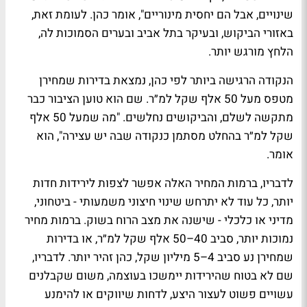
שינויים, אבל הם יחסית מינוריים", אומר כהן. לעומת זאת,
באזורי הביקוש, ובעיקר בתל אביב ובערים הסמוכות לה,
הלחץ מורגש יותר.
הנקודה הרגישה ביותר לפי כהן, נמצאת בדירות שמחירן
מטפס מעל 50 אלף שקל למ״ר. שם הוא טוען הציבור כבר
מתקשה לשלם, והביקושים נחלשים. "מה שמעל 50 אלף
שקל למ״ר בהחלט מסתמן כנקודה שבה יש עצירה", הוא
אומר.
לדבריו, ברמות המחיר האלה אפשר לצפות לירידות חדות
יותר, כל עוד לא יתרחש שינוי חיצוני משמעותי - ביטחוני,
מדיני או כלכלי - שישנה את מצב הרוח בשוק. ברמות מחיר
נמוכות יותר, סביב 40–50 אלף שקל למ״ר, או בדירות
שמחירן נע סביב 4–5 מיליון שקל, כהן זהיר יותר. לדבריו,
שם לא בטוח שהירידות יימשכו בעוצמה, משום שקבלנים
עשויים פשוט לעצור היצע, לדחות שיווקים או להימנע