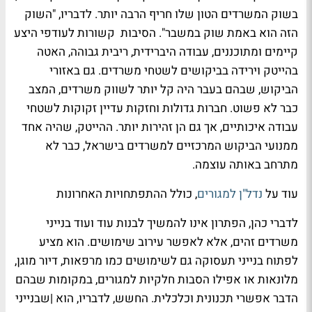
בשוק המשרדים הטון שלו חריף הרבה יותר. לדבריו, "השוק
הזה הוא באמת שוק במשבר". הסיבות קשורות לעודפי היצע
קיימים ומתוכננים, עבודה היברידית, ריבית גבוהה, האטה
בהייטק וירידה בביקושים לשטחי משרדים. גם באזורי
הביקוש, שבהם בעבר היה קל יותר לשווק משרדים, המצב
כבר לא פשוט. חברות גדולות וחזקות עדיין זקוקות לשטחי
עבודה איכותיים, אך גם הן זהירות יותר. ההייטק, שהיה אחד
ממנועי הביקוש המרכזיים למשרדים בישראל, כבר לא
מתרחב באותה עוצמה.
עוד על
נדל"ן למגורים
, כולל ההתפתחויות האחרונות
לדברי כהן, הפתרון אינו להמשיך לבנות עוד ועוד בנייני
משרדים זהים, אלא לאפשר עירוב שימושים. הוא מציע
לפתוח בנייני תעסוקה גם לשימושים כמו מרפאות, דיור מוגן,
מלונאות או אפילו הסבות חלקיות למגורים, במקומות שבהם
הדבר אפשרי תכנונית וכלכלית. החשש, לדבריו, הוא |שבנייני