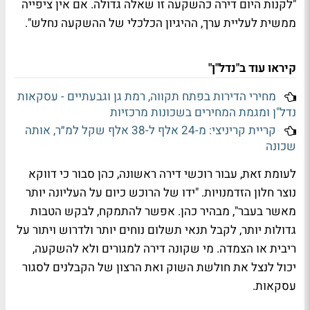
"לקנות היום דירה כהשקעה זו שאלה גדולה. אם אין ציפייה
ממשית לעליית ערך, ההיגיון הכלכלי של ההשקעה נחלש".
קיראו עוד ב"נדל"ן"
מחירי הדירות בפתח תקווה, רמת גן וגבעתיים - עסקאות
נדל"ן ומגמת המחירים בשכונות מרכזיות
קריית קריניצי: מ-24 אלף ל-38 אלף שקל למ״ר, אותה
שכונה
לעומת זאת, עבור רוכשי דירה ראשונה, כהן סבור כי דווקא
נוצר חלון הזדמנויות. "ידו של הרוכש כיום על העליונה יותר
מאשר בעבר", מבהיר כהן. אפשר להתמקח, לבקש הטבות
גדולות יותר, לקבל תנאי תשלום נוחים יותר ולדרוש ויתור על
ריבית או הצמדה. מי שקונה דירה למגורים ולא להשקעה,
יכול לנצל את חולשת השוק ואת הרצון של הקבלנים לסגור
עסקאות.