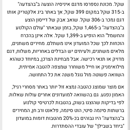
שקל. מכונת נספרסו מדגם איניסיה הוצעה ב"בהצדעה"
ב-315 שקל במקום 399 שקל, אך באתר ביג אלקטריק אותו
דגם נמכר ב-306 שקל. שואב אבק של דייסון הוצע
ב"בהצדעה" ב-1,465 שקל, בזמן שבאתר "עולם הקולנוע
והחשמל" הוא הופיע ב-1,399 שקל. אלה אינן בהכרח
הוכחות לכך שכל המועדון אינו משתלם. מחירים משתנים,
מלאים משתנים, ולעיתים יש הבדלים באחריות, משלוח, דגם
מדויק או תנאי רכישה. אבל מבחינת הצרכן, במיוחד כשהוא
מילואימניק או חייל משוחרר שמצפה להטבה אמיתית,
השוואה פשוטה מול גוגל משנה את כל התחושה.
אם מוצר שמוצג כהטבה נמצא זול יותר באתר מסחרי רגיל,
האמון נפגע. גם בהשוואה למועדונים אחרים עולות שאלות.
לפי בדיקות שהוצגו בשוק, בהטבות לכרטיסי קולנוע
ברשתות סינמה סיטי, הוט סינמה, פלאנט ורב חן, המחירים
ב"בהצדעה" היו גבוהים בכ-20% מהטבות דומות במועדון
"ביחד בשבילך" של עובדי ההסתדרות.