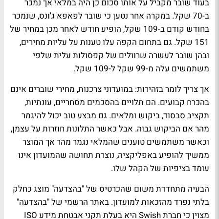
בעוד שובר מקביל על אותו סכום כן היה במלאי אך נמכר
ב-70 שקל. במקרה אחר נטען כי שובר לפאפא ג'ונס, שנמכר
בחודש קודם ב-109 שקל, הופיע חודש לאחר מכן במחיר של
151 שקל. גם בתחום הקפה עלו טענות על עליות מחירים,
ובהן שובר לעשרה שרוולים של קפסולות עלית שלפי
משתמשים עלה מ-99 שקל ל-109 שקל.
אך צריך לומר בזהירות: במועדוני צרכנות, מחירי שוברים אינם
בהכרח קבועים. הם תלויים בהסכמים מסחריים, עונתיות,
תקציב סבסוד, ביקוש ומלאים. גם מבצע טוב יכול להיגמר
מהר אם הביקוש גבוה. אבל כאשר התלונות חוזרות על עצמן,
וכאשר משתמשים טוענים שהמלאי נגמר מהר אך המוצר
ממשיך להופיע באפליקציה, נוצרת תחושה שהמועדון אינו
עומד בציפיות של הקהל שלו.
הבעיה מתחדדת משום שהכרטיס של "בהצדעה" מוצג כחלק
בלתי נפרד מהזכאות למועדון. באתר הרשמי של "בהצדעה"
מצוין כי חברת Swish היא בעלת תקני אבטחת מידע ISO