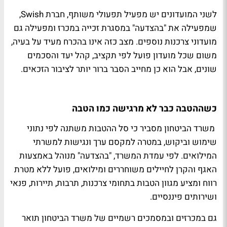
לשני המועדונים יש מפעיל תפעולי משותף, חברת Swish,
שמפעילה את "בהצדעה" במסגרת זכייה במכרז ומפעילה גם
מועדוני צרכנות נוספים. מצב כזה אינו בהכרח מעיד על בעיה,
משום שכל מועדון פועל לפי תקציב, קהל יעד והסכמים
שונים, אבל הוא כן מחייב הסבר ברור יותר לציבור הזכאים.
כשההטבה כבר לא מרגישה כמו הטבה
משרד הביטחון מסביר כי סל ההטבות משתנה לפי נתוני
שימוש וביקוש, במטרה למקסם ערך ונגישות למשרתי
המילואים. לפי עמדת המשרד, "בהצדעה" מנוהל באמצעות
האגף והקרן לחיילים משוחררים ומילואים, פועל ללא מטרת
רווח ומציע מגוון הטבות בתחומי צרכנות, תרבות, תיירות, פנאי
ושירותים פיננסיים.
גם במכרזים ובמסמכים רשמיים של משרד הביטחון תואר