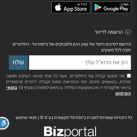
הרשמה לדיוור
הירשם לסיכום היומי של שוק ההון ולמבזקים של ביזפורטל - ניוזלטרים
חובה לכל משקיע
אני מאשר קבלת שני ניוזלטרים, אשר כל אחד מהווה רשימת תפוצה
נפרדת, בנושאים סיכום יומי והתראות חמות וקבלת דיוורים פרסומיים
בדואר אלקטרוני ו/ או באמצעות הסלולר בהתאם למפורט בסעיף 10
בתנאי
השימוש
כל הזכויות שמורות לחברת ביזפורטל תקשורת בע"מ ©
|
תנאי שימוש