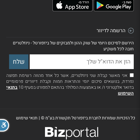
הרשמה לדיוור
הירשם לסיכום היומי של שוק ההון ולמבזקים של ביזפורטל - ניוזלטרים
חובה לכל משקיע
אני מאשר קבלת שני ניוזלטרים, אשר כל אחד מהווה רשימת תפוצה
נפרדת, בנושאים סיכום יומי והתראות חמות וקבלת דיוורים פרסומיים
בדואר אלקטרוני ו/ או באמצעות הסלולר בהתאם למפורט בסעיף 10
בתנאי
השימוש
כל הזכויות שמורות לחברת ביזפורטל תקשורת בע"מ ©
|
תנאי שימוש