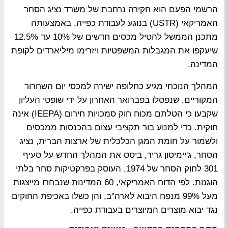
הרשמי הפעם הוא חקירה נרחבת של משרד נציג הסחר
האמריקאי (USTR) בנוגע לעבודת כפייה, באמצעותה
מתכנן הממשל להטיל מכסים חדשים של 10% עד 12.5%
שיעקפו את המגבלות המשפטיות ויזרימו מיליארדים לקופת
המדינה.
המהלך הנוכחי מגיע כחלופה ישירה למכסי יום השחרור
המקוריים, שנפסלו בפברואר האחרון על ידי שופטי העליון
שקבעו כי הטלתם מכוח חוק סמכויות חירום (IEEPA) אינה
חוקית. כדי למנוע בור תקציבי עצום בהכנסות ממכסים
ולשמור על חומת המגן הכלכלית של ארצות הברית, נציג
הסחר, ג'יימיסון גריר, ביסס את המהלך החדש על סעיף
301 לחוק הסחר של 1974, העוסק בפרקטיקות סחר בלתי
הוגנות. לפי הדוח האמריקאי, 60 המדינות שנבחרו מייצגות
מעל 99% מנפח היבוא לארה"ב, והן כשלו באכיפת החוקים
נגד יבוא מוצרים המיוצרים בעבודת כפייה.