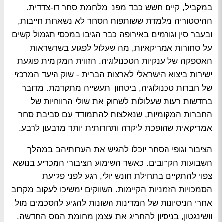
במקביל, קיים חשש כבד מפני מלחמת סחר דו-צדדית.
ההיסטוריה מלמדת ששותפות הסחר לא נשארות חייבות,
ובעבר סין וגורמים באירופה כבר הגיבו במכסי תגמול קשים
על סחורות אמריקאיות, מה שעלול לפגוע בשרשראות
האספקה של ענקיות הטכנולוגיה. הזווית המקומית פוגעת
ישירות ביצוא הישראלי לארצות הברית - שוק היעד המרכזי
של חברות טכנולוגיה, ביטחון ותעשייה מתקדמת. מדובר
בחדשות רעות שעלולות לשחוק את שולי הרווחיות של
החברות המקומיות, שנאלצות להתמודד עם סביבת סחר
אמריקאית שהופכת ליקרה ותחרותית יותר מרבעון לרבע.
הציבור וגופי הסחר יוכלו להגיש את הערותיהם במהלך
השבועות הקרובים, כאשר השימוע הציבורי המכריע בנושא
צפוי להתקיים בתחילת חונש יולי, רגע לפני פקיעת
הסמכויות הזמניות הקיימות. השווקים ימשיכו לעקוב מקרוב
אחרי הניסיונות של המדינות השונות להגיע להסכמים מול
וושינגטון, בניסיון להחריג את עצמן מחומת המס החדשה.