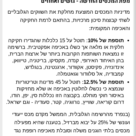
מפת המכסים החדשה - גושים ואחוזים
מדיניות המכסים המוצעת מחלקת את השווקים הגלובליים
לשתי קבוצות סיכון מרכזיות, בהתאם לרמת החקיקה
והאכיפה המקומית:
תוספת של 10%
: תוטל על 15 כלכלות שהגדירו חקיקה
חלקית או מלאה אך כשלו באכיפה אפקטיבית. ברשימה
זו נמצאות השותפות הקרובות ביותר של ארצות הברית,
בהן האיחוד האירופי, קנדה, מקסיקו, בריטניה, טייוואן,
אינדונזיה, פקיסטן, אקוודור, ארגנטינה, בנגלדש,
קמבודיה, אל סלוודור וגואטמלה.
תוספת של 12.5%
: תוטל על 45 מדינות וטריטוריות
שנמצא כי נכשלו לחלוטין באכיפה או שלא מחזיקות
באיסור חוקי מוחלט. בקבוצה הזו נכללות סין, יפן, הודו,
דרום קוריאה, שווייץ, נורווגיה, קטר, סעודיה - וגם ישראל.
(בנפרד מהרשימה הגלובלית, הממשל מקדם מכס ייעודי
ועונשי של 25% על יבוא מברזיל, בטענה שהיא מפעילה
מכסים בלתי הוגנים משלה וסובלת מאכיפה רופפת נגד