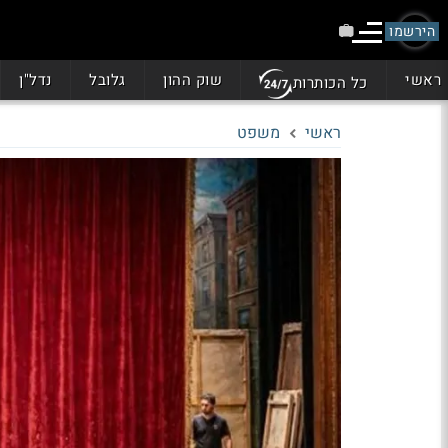
הירשמו
ראשי
שוק ההון
גלובל
נדל"ן
כל הכותרות
ראשי
משפט