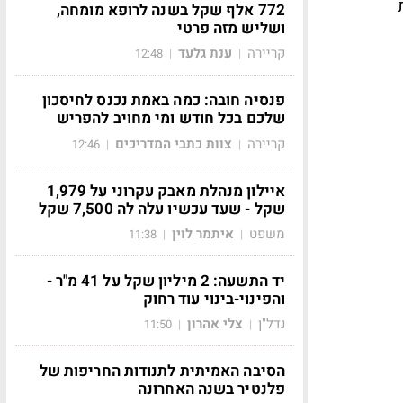
772 אלף שקל בשנה לרופא מומחה,
ושליש מזה פרטי
קריירה
ענת גלעד
12:48
|
|
פנסיה חובה: כמה באמת נכנס לחיסכון
שלכם בכל חודש ומי מחויב להפריש
קריירה
צוות כתבי המדריכים
12:46
|
|
איילון מנהלת מאבק עקרוני על 1,979
שקל - שעד עכשיו עלה לה 7,500 שקל
משפט
איתמר לוין
11:38
|
|
יד התשעה: 2 מיליון שקל על 41 מ"ר -
והפינוי-בינוי עוד רחוק
נדל"ן
צלי אהרון
11:50
|
|
הסיבה האמיתית לתנודות החריפות של
פלנטיר בשנה האחרונה