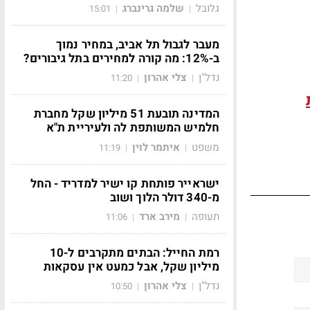
גלובל
שלמה גרינברג
15:01
|
|
מעבר לגבול תל אביב, במחיר נמוך
ב-12%: מה קורה למחירים בתל גיבורים?
נדל"ן
צלי אהרון
11:20
|
|
המדינה תובעת 51 מיליון שקל מחברת
חלמיש המשותפת לה ולעיריית ת"א
משפט
איתמר לוין
11:19
|
|
ישראייר פותחת קו ישיר למדריד - החל
מ-340 דולר הלוך ושוב
תעופה
מירב ארד
11:06
|
|
רמת החייל: הבתים מתקרבים ל-10
מיליון שקל, אבל כמעט אין עסקאות
נדל"ן
צלי אהרון
10:50
|
|