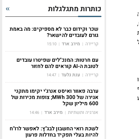
כותרות מתגלגלות
שכר וקידום כבר לא מספיקים: מה באמת
גורם לעובדים להישאר?
קריירה
מירב ארד
15:10
|
|
עם חרטות: המנכ"לים שפיטרו עובדים
לטובת ה-AI קוראים להם לחזור
קריירה
ענת גלעד
14:47
|
|
ערבה פאוור ואיסט אנרג'י יקימו מתקני
אגירה של 300 MWh; צופות מכירות של
600 מיליון שקל
אנרגיה ותשתיות
מירב ארד
14:46
|
|
לשכת רואי החשבון לבג"ץ: לאפשר לרו"ח
להיות בעלי תפקיד בחדלות פרעון