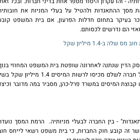
יה - זהו עקרון היסוד מספר אחת בדיני חברות. ובכל זאת,
מסך ההתאגדות ולהטיל על בעלי המניות את חובותיה
כר בעיקר בתחום חדלות הפרעון, אם בית המשפט קובע
ואזי הם נדרשים לכסותם.
 ב-1.4 מיליון שקל
פסק הדין שנתנה לאחרונה שופטת בית המשפט המחוזי בנוף
הגליל, עירית הוד, אשר חייבה את בעליה של חברה לשלם מכיסו לרשות המיסים 1.4 מיליון שקל 
ש קבוצת המיסים במשרד פרל-כהן, מסביר במה מדובר וכיצד
תאגדות" - בין החברה לבעלי מניותיה. הרמת המסך נועדה
שר זה קובע חוק החברות, כי בית משפט רשאי לייחס חוב