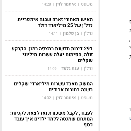
משפט
איתמר לוין
14:28
|
|
האיש מאחורי זארה שבנה אימפריית
נדל"ן של 25 מיליארד דולר
נדל"ן
בן פלמון
14:11
|
|
291 דירות חדשות במצפה רמון: הקרקע
זולה, הפיתוח יעלה עשרות מיליוני
שקלים
נדל"ן
ענת גלעד
14:09
|
|
המשק מאבד עשרות מיליארדי שקלים
בשנה בחובות אבודים
משפט
איתמר לוין
14:02
|
|
לעבוד, לקבל משכורת ואז לצאת לקניות:
המתחם שמנסה ללמד ילדים איך עובד
כסף