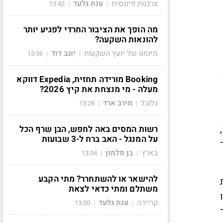
צרכנות פיננסית
ענת גלעד
13:42
|
|
מה הופך את הציבור החרדי לפגיע יותר
להונאות השקעה?
מיומנו של יועץ השקעות
יוגב דוד
13:56
|
|
Booking מורידה תחזית, Expedia דווקא
מעלה - מי מנצחת את קיץ 2026?
גלובל
מירב ארד
13:28
|
|
רשות המסים באה לחפש, הבן שרף הכל
על המנגל - האב ברח ל-3 שבועות
בארץ
בן פלמון
13:04
|
|
להישאר או להשתחרר? מתי הקבע
משתלם ומתי כדאי לצאת
קריירה
ענת גלעד
13:00
|
|