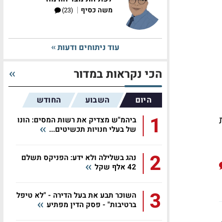
|
משה כסיף
(23)
עוד ניתוחים ודעות
הכי נקראות במדור
היום
השבוע
החודש
1
ביהמ"ש מצדיק את רשות המסים: הונו
של בעלי חנויות תכשיטים...
2
נהג בשלילה ולא ידע: הפניקס תשלם
42 אלף שקל
3
השוכר תבע את בעל הדירה - "לא טיפל
ברטיבות" - פסק הדין מפתיע