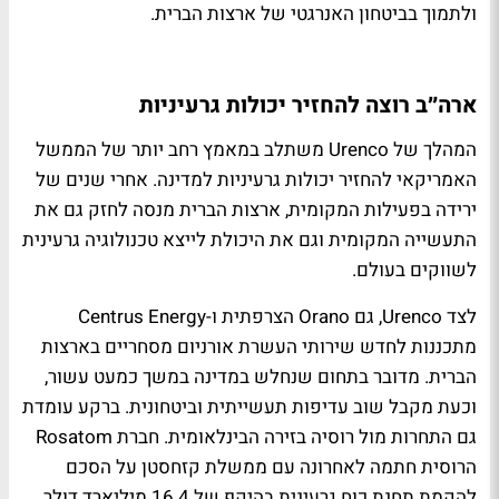
ולתמוך בביטחון האנרגטי של ארצות הברית.
ארה״ב רוצה להחזיר יכולות גרעיניות
המהלך של Urenco משתלב במאמץ רחב יותר של הממשל
האמריקאי להחזיר יכולות גרעיניות למדינה. אחרי שנים של
ירידה בפעילות המקומית, ארצות הברית מנסה לחזק גם את
התעשייה המקומית וגם את היכולת לייצא טכנולוגיה גרעינית
לשווקים בעולם.
לצד Urenco, גם Orano הצרפתית ו-Centrus Energy
מתכננות לחדש שירותי העשרת אורניום מסחריים בארצות
הברית. מדובר בתחום שנחלש במדינה במשך כמעט עשור,
וכעת מקבל שוב עדיפות תעשייתית וביטחונית. ברקע עומדת
גם התחרות מול רוסיה בזירה הבינלאומית. חברת Rosatom
הרוסית חתמה לאחרונה עם ממשלת קזחסטן על הסכם
להקמת תחנת כוח גרעינית בהיקף של 16.4 מיליארד דולר,