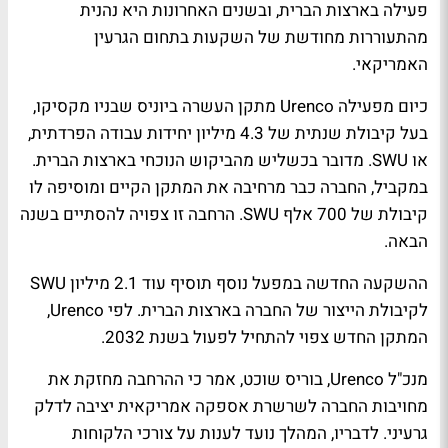
פעילה בארצות הברית, ובשנים האחרונות היא נהנית
מהתעוררות מחודשת של השקעות בתחום הגרעין
האמריקאי.
כיום מפעילה Urenco מתקן העשרה ביוניס שבניו מקסיקו,
בעל קיבולת שנתית של 4.3 מיליון יחידות עבודה הפרדתית,
או SWU. מדובר בכשליש מהביקוש הנוכחי בארצות הברית.
במקביל, החברה כבר מרחיבה את המתקן הקיים ומוסיפה לו
קיבולת של 700 אלף SWU. הרחבה זו צפויה להסתיים בשנה
הבאה.
ההשקעה החדשה במפעל נוסף תוסיף עוד 2.1 מיליון SWU
לקיבולת הייצור של החברה בארצות הברית. לפי Urenco,
המתקן החדש צפוי להתחיל לפעול בשנת 2032.
מנכ"ל Urenco, בוריס שוכט, אמר כי ההרחבה מחזקת את
מחויבות החברה לשרשרת אספקה אמריקאית יציבה לדלק
גרעיני. לדבריו, המהלך נועד לענות על צורכי הלקוחות