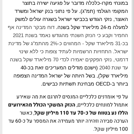
במונחי מקרו-כלכלה מדובר על פגיעה ישירה בתוצר
המקומי הגולמי (תמ"ג). על פי נתוני בנק ישראל ומשרד
האוצר, נזקי הגודש בכבישי ישראל בשגרה עולים למשק
למעלה מ-24 מיליארד שקל בשנה.
דוח מבקר המדינה אף
החמיר וקבע כי הנזק השנתי מהגודש נאמד בשנת 2021
בכ-31 מיליארד שקל - המהווים כ-2% מהתמ"ג של מדינת
ישראל. התחזיות הרשמיות לעתיד צופות כי ללא שינוי
דרמטי, נזקי הפקקים יאמירו לכדי 70 מיליארד שקל בשנה
עד שנת 2040
(וישנם מודלים המעריכים זאת בכ-40
מיליארד שקל), בשל היותה של ישראל המדינה הצפופה
ביותר ב-OECD מבחינת תשתיות כבישים.
על פי אומדנים כלכליים המנסים לתרגם את מה שאירע
אתמול למונחים כלכליים,
הנזק המשקי הכולל מהאירועים
הללו נע בטווח של כ-70 עד 110 מיליון שקל
, כאשר
הערכה סבירה וזהירה יותר מעמידה את המספר על כ-60 עד
100 מיליון שקל.