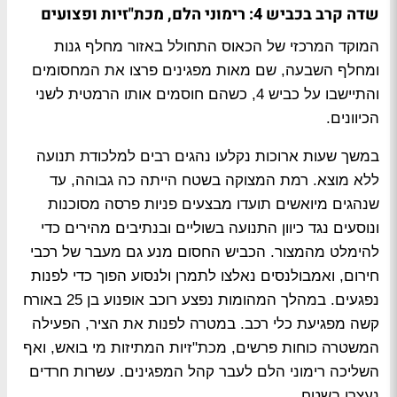
שדה קרב בכביש 4: רימוני הלם, מכת"זיות ופצועים
המוקד המרכזי של הכאוס התחולל באזור מחלף גנות
ומחלף השבעה, שם מאות מפגינים פרצו את המחסומים
והתיישבו על כביש 4, כשהם חוסמים אותו הרמטית לשני
הכיוונים.
במשך שעות ארוכות נקלעו נהגים רבים למלכודת תנועה
ללא מוצא. רמת המצוקה בשטח הייתה כה גבוהה, עד
שנהגים מיואשים תועדו מבצעים פניות פרסה מסוכנות
ונוסעים נגד כיוון התנועה בשוליים ובנתיבים מהירים כדי
להימלט מהמצור. הכביש החסום מנע גם מעבר של רכבי
חירום, ואמבולנסים נאלצו לתמרן ולנסוע הפוך כדי לפנות
נפגעים. במהלך המהומות נפצע רוכב אופנוע בן 25 באורח
קשה מפגיעת כלי רכב. במטרה לפנות את הציר, הפעילה
המשטרה כוחות פרשים, מכת"זיות המתיזות מי בואש, ואף
השליכה רימוני הלם לעבר קהל המפגינים. עשרות חרדים
נעצרו בשטח.