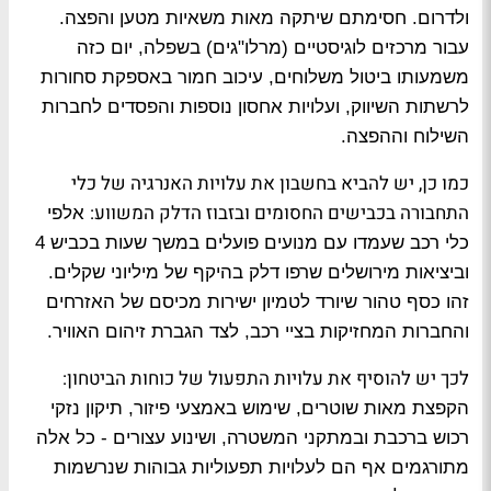
ולדרום. חסימתם שיתקה מאות משאיות מטען והפצה.
עבור מרכזים לוגיסטיים (מרלו"גים) בשפלה, יום כזה
משמעותו ביטול משלוחים, עיכוב חמור באספקת סחורות
לרשתות השיווק, ועלויות אחסון נוספות והפסדים לחברות
השילוח וההפצה.
כמו כן, יש להביא בחשבון את עלויות האנרגיה של כלי
התחבורה בכבישים החסומים ובזבוז הדלק המשווע:
אלפי
כלי רכב שעמדו עם מנועים פועלים במשך שעות בכביש 4
וביציאות מירושלים שרפו דלק בהיקף של מיליוני שקלים.
זהו כסף טהור שיורד לטמיון ישירות מכיסם של האזרחים
והחברות המחזיקות בציי רכב, לצד הגברת זיהום האוויר.
לכך יש להוסיף את עלויות התפעול של כוחות הביטחון:
הקפצת מאות שוטרים, שימוש באמצעי פיזור, תיקון נזקי
רכוש ברכבת ובמתקני המשטרה, ושינוע עצורים - כל אלה
מתורגמים אף הם לעלויות תפעוליות גבוהות שנרשמות