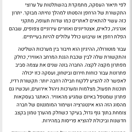
לפי תיאור העסקה, מתמקדת בהשתלטות על ערוצי
התקשורת של הרחפן והסטתו למהלך נחיתה מבוקר. יתרון
כזה עשוי להתאים לאתרים כמו שדות תעופה, מתקני
אנרגיה, כלאים, אצטדיונים ואזורים עירוניים צפופים, שבהם
הפלת רחפן או שיבוש כולל עלולים להיות בעייתיים.
עבור מוטורולה, ההיגיון הוא חיבור בין מערכות השליטה
והתקשורת שלה לבין שכבת הגנת המרחב האווירי, כחלק
מפתרון מקצה לקצה. החברה בונה שנים את עצמה סביב
פתרונות עבור כוחות חירום וביטחון, ועסקה כזו יכולה
לאפשר לה להציע ללקוח חבילה רחבה יותר: תקשורת רדיו,
תוכנות תפעול, מצלמות ומערכות ניהול אירועים, ועכשיו גם
פתרון שמטפל באיום שמגיע מהאוויר. האתגר בעסקאות
מהסוג הזה הוא אינטגרציה ושימור המומנטום של חברה
צומחת בתוך גוף גדול, בעיקר כשחלק מהערך טמון בקצב
חדשנות וביכולת להוציא פריסות במהירות.