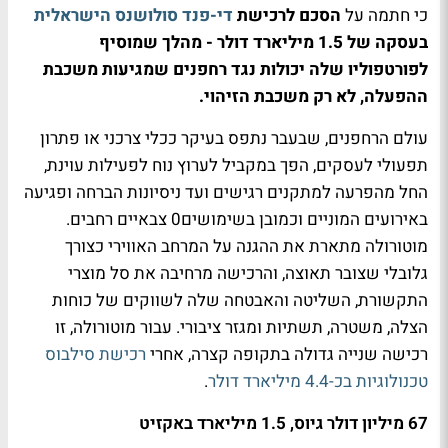
כי חתמה על
הסכם לרכישת
די-פנד סולושנס הישראלית
בעסקה של 1.5 מיליארד דולר - מהלך שמוסיף
לפורטפוליו שלה יכולות נגד רחפנים שמגיעות משכבת
ההפעלה, לא רק משכבת הזיהוי.
עולם הרחפנים, שבעבר נתפס בעיקר ככלי צרכני או פתרון
תפעולי לעסקים, הפך במקביל לערוץ נוח לפעילות עוינת,
החל מהפרעה למתקנים רגישים ועד ניסיונות הברחה ופגיעה
באירועים המוניים וכמובן בשימושים0 צבאיים רחבים.
מוטורולה מתארת את ההגנה על המרחב האווירי כצורך
גלובלי שצובר תאוצה, והרכישה מרחיבה את סל מוצרי
התקשורת, השליטה והאבטחה שלה לשווקים של כוחות
הצלה, משטרה, תשתיות ומגזר ציבורי. עבור מוטורולה, זו
רכישה שנייה גדולה בתקופה קצרה, אחרי
רכישת סילבוס
טכנולוגיות בכ-4.4 מיליארד דולר
.
67 מיליון דולר גיוס, 1.5 מיליארד באקזיט