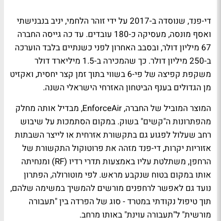
די-פנד, שנוסדה ב-2017 על ידי זוהר הלחמי, יניב בנבנישתי
ואסף מונסה, מעסיקה כ-180 עובדים. עד כה גייסה החברה
67 מיליון דולר, ובסבב האחרון לפני כשנתיים בלבד הוערכה
ב-250 מיליון דולר. כך שהמכירה ב-1.5 מיליארד דולר
משקפת קפיצה של פי-6 בשווי בתוך זמן קצר יחסית, ואקזיט
מן הגדולים בענף הביטחון האזרחי הישראלי השנה.
המוצר המוביל של החברה, EnforceAir, מבדיל אותה מחלק
מהפתרונות ה"קשים" בשוק. במקום הסתמכות על שיבוש
רחב שעלול לפגוע גם בתקשורת אזרחית או לייצר השבתות
אזוריות יקרות, די-פנד מזהה את פרוטוקול התקשורת של
הרחפן, משתלטת עליו באמצעות תדרי רדיו (RF) ומנחיתה
אותו במקום בטוח שנקבע מראש. לפי מוטורולה, הפתרון
נועד גם לאפשר לרחפנים מורשים להמשיך במשימה שלהם,
תוך טיפול נקודתי במטרד - סוג של הפרדה בין "תעבורה
מורשית" ל"תעבורה עוינת" באותו מרחב.