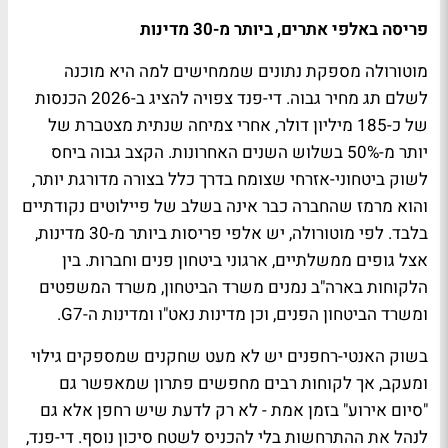
פריסה באלפי אתרים, ביותר מ-30 מדינות
מוטורולה מספקת נתונים שממחישים למה היא מוכנה
לשלם תג מחיר גבוה. די-פנד צפויה להציג ב-2026 הכנסות
של כ-185 מיליון דולר, אחרי צמיחה שנתית מצטברת של
יותר מ-50% בשלוש השנים האחרונות. הקצב גבוה ביחס
לשוק ביטחוני-אזרחי שצומח בדרך כלל בצורה מדורגת יותר,
והוא מרמז שהחברה כבר אינה בשלב של פיילוטים נקודתיים
בלבד. לפי מוטורולה, יש אלפי פריסות ביותר מ-30 מדינות,
אצל גופים ממשלתיים, ארגוני ביטחון פנים וחברות. בין
הלקוחות בארה"ב נמנים משרד הביטחון, משרד המשפטים
ומשרד הביטחון הפנים, וכן מדינות נאט"ו ומדינות ה-G7.
בשוק האנטי-רחפנים יש לא מעט שחקנים שמספקים גילוי
ומעקב, אך לקוחות רבים מחפשים פתרון שמאפשר גם
"סיום אירוע" בזמן אמת - לא רק לדעת שיש רחפן אלא גם
לנהל את ההתרחשות בלי להכניס לשטח סיכון נוסף. די-פנד,