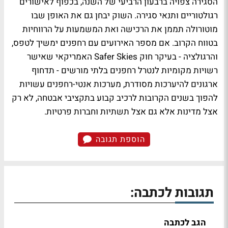
הסגירה צפויה ברבעון הרביעי של השנה, בכפוף לאישורים
רגולטוריים ותנאי סגירה. השוק יבחן גם את האופן שבו
מוטורולה תממן את הרכישה ואת המשמעות על הרווחיות
בטווח הקרוב. אם מספר האירועים עם רחפנים ימשיך לטפס,
והרגולציה - בעיקר חוק Safer Skies האמריקאי שאישר
רשויות מקומיות לנטרל רחפנים בלתי מורשים - תדחוף
ארגונים להיערכות מסודרת, מערכות אנטי-רחפנים עשויות
להפוך בשנים הקרובות לרכיב קבוע בתקציבי אבטחה, לא רק
אצל מדינות אלא גם אצל תשתיות וחברות פרטיות.
הוספת תגובה
תגובות לכתבה:
הגב לכתבה