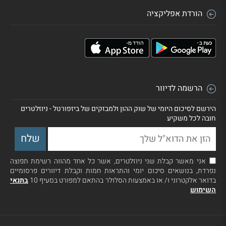
הורדת אפליקציה
הרשמה לדיוור
הירשם לסיכום היומי של שוק ההון ולמבזקים של ביזפורטל - ניוזלטרים
חובה לכל משקיע
אני מאשר קבלת שני ניוזלטרים, אשר כל אחד מהווה רשימת תפוצה
נפרדת, בנושאים סיכום יומי והתראות חמות וקבלת דיוורים פרסומיים
בדואר אלקטרוני ו/ או באמצעות הסלולר בהתאם למפורט בסעיף 10
בתנאי
השימוש