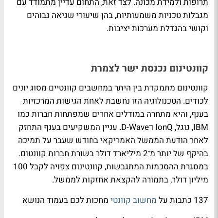
תרופות ולמידת מכונה. לצד זאת, התחום עדיין מתמודד עם
מגבלות טכניות משמעותיות, בהן שיעורי שגיאה גבוהים
וקושי בהגדלת מערכות יציבות.
קוונטינום נכנסת ישר לצמרת
קוונטינום מתמקדת בין היתר במחשבים קוונטיים מסוג יונים
לכודים. הטכנולוגיה הזו נחשבת לאחת הגישות המרכזיות
בענף, והיא מתחרה במודלים אחרים שמפתחות חברות כמו
IBM, גוגל, IonQ ו־D-Wave. עניין המשקיעים בענף התחזק
לאחר הודעת הממשל האמריקאי בחודש שעבר על תמיכה
בהיקף של יותר מ־2 מיליארד דולר בשורת חברות קוונטום.
במסגרת ההסכמות המתגבשות, קוונטינום צפויה לקבל 100
מיליון דולר, בתמורה להקצאת אחזקות לממשל.
137 כתבות על
מחשוב קוונטי
מחכות לכם בעמוד הנושא