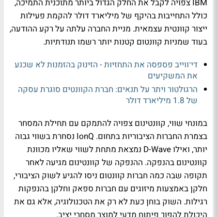
IBM צפויה לקבל את החלק הגדול ביותר מתוכנית התמיכה,
כולל התחייבות בהיקף של מיליארד דולר להקמת פעילות
ייצור קוונטית עצמאית. מניית החברה עלתה על רקע ההודעה,
בעוד שמניות קוונטום קטנות יותר רשמו תנודתיות.
די־ווייב פספסה את התחזיות - הזינוק בהזמנות לא שכנע
את המשקיעים
הרגולטור ויתר על תנאים: חברת הקוונטים סוגרת עסקה
של 1.8 מיליארד דולר
במונחי שווי, קוונטינום צפויה להתמקם עם תחילת המסחר
בצמרת החברות הציבוריות בתחום. IonQ נסחרת בשווי גבוה
יותר, ואילו D-Wave נמצאת מתחת לשווי שאליו מכוונת
קוונטינום בהנפקה. ההנפקה של קוונטינום מגיעה לאחר
תקופה שבה כמה חברות קוונטום ניסו להגיע לשוק הציבורי,
חלקן באמצעות מיזוגים עם חברות ספאק וחלקן בהנפקות
רגילות. השוק בוחן כעת לא רק את הטכנולוגיה, אלא גם את
היכולת להפוך פיתוח מדעי למוצר מסחרי יציב.