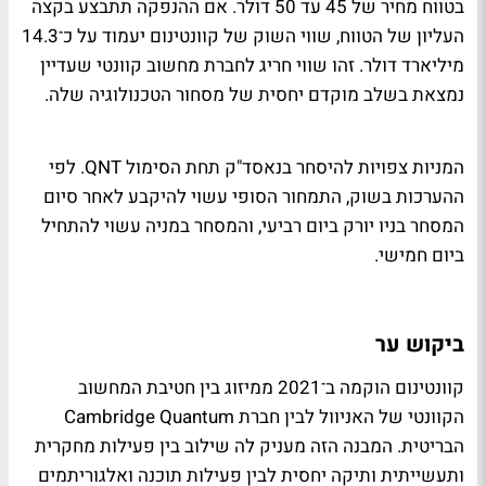
בטווח מחיר של 45 עד 50 דולר. אם ההנפקה תתבצע בקצה
העליון של הטווח, שווי השוק של קוונטינום יעמוד על כ־14.3
מיליארד דולר. זהו שווי חריג לחברת מחשוב קוונטי שעדיין
נמצאת בשלב מוקדם יחסית של מסחור הטכנולוגיה שלה.
המניות צפויות להיסחר בנאסד"ק תחת הסימול QNT. לפי
ההערכות בשוק, התמחור הסופי עשוי להיקבע לאחר סיום
המסחר בניו יורק ביום רביעי, והמסחר במניה עשוי להתחיל
ביום חמישי.
ביקוש ער
קוונטינום הוקמה ב־2021 ממיזוג בין חטיבת המחשוב
הקוונטי של האניוול לבין חברת Cambridge Quantum
הבריטית. המבנה הזה מעניק לה שילוב בין פעילות מחקרית
ותעשייתית ותיקה יחסית לבין פעילות תוכנה ואלגוריתמים