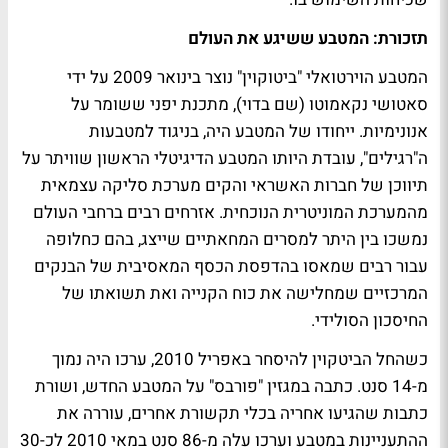
תזכורת: המטבע ששיגע את העולם
המטבע הוירטואלי "ביטוקוין" נוצר בינואר 2009 על ידי
סאטושי נקאמוטו (שם בדוי), מתכנת יפני ששומר על
אנונימיות. ייחודו של המטבע היה, בניגוד למטבעות
ה"רגילים", עובדת היותו המטבע הדיגיטלי הראשון שוויתר על
תיווכן של חברות האשראי והקים מערכת סליקה עצמאית
מהמערכת המוניטרית הנוכחית. אזרחים רבים ברחבי העולם
נמשכו בין היתר למסרים המחאתיים שייצג, בהם כח
לופה
עבור רבים שמאסו בהדפסת הכסף המאסיבית של הבנקים
המרכזיים שמחלישה את כוח הקנייה ואת תשואתו של
החיסכון הסולידי.
כשהחל הביטקוין להיסחר באפריל 2010, ערכו היה נמוך
מ-14 סנט. כתבה במגזין "פורבס" על המטבע החדש, ושורת
כתבות שהגיעו אחריה בכלי תקשורת אחרים, עוררה את
ההתעניינות במטבע וערכו עלה מ-86 סנט במאי 2010 לכ-30