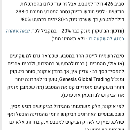
סביב 426 דולר למטבע. אבל זה עוד כלום בהסתכלות
חודשית - לפני חודש בדיוק נסחר המטבע תמורת כ-238
דולר למטבע, כך שערכו זינק ב-30 ימים בכמעט 80%!
(
עדכון
: הביטקוין מזנק כבר 20%! - במקביל לכך,
יצאה אזהרה
בנוגע להשקעה בו
- ולא תאמינו ממי)
סיבה רשמית לזינוק החד במטבע, שכנראה גרם למשקיעים
(או אולי, מהמרים..) רבים להתעשר במהירות, ולרבים אחרים
להפסיד כסף רב - עדיין אין, אך ברנדן אוקונר, סוחר ביטקוין
ומנכ"ל Genesis Global Trading, טוען כי לאחרונה יותר
ויותר משקיעים מוסדיים קנו את המטבע (מה שכמובן מזניק
את הביקוש לו, ומכאן את ערכו).
לפי אוקונר, חלק משמעותי מהגידול בביקושים מגיע מסין,
כשבשבועיים האחרונים הביקוש היומי מהמדינה הוכפל ואף
שולש. נציין כי לא רק הביקוש למטבע זינק בחדות, אלא גם
שכיחות השימוש בו.