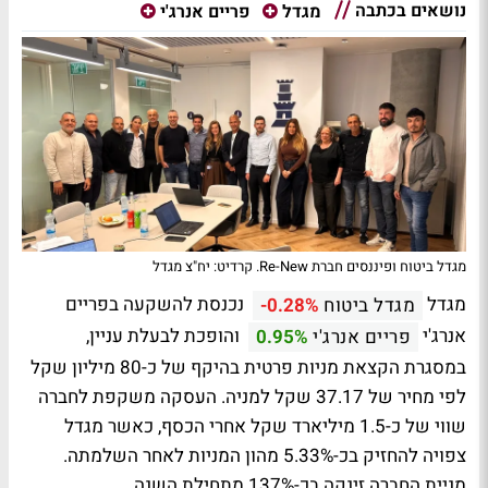
נושאים בכתבה
מגדל
פריים אנרג'י
מגדל ביטוח ופיננסים חברת Re-New. קרדיט: יח"צ מגדל
מגדל
נכנסת להשקעה בפריים
מגדל ביטוח
-0.28%
אנרג'י
והופכת לבעלת עניין,
פריים אנרג'י
0.95%
במסגרת הקצאת מניות פרטית בהיקף של כ-80 מיליון שקל
לפי מחיר של 37.17 שקל למניה. העסקה משקפת לחברה
שווי של כ-1.5 מיליארד שקל אחרי הכסף, כאשר מגדל
צפויה להחזיק בכ-5.33% מהון המניות לאחר השלמתה.
מניית החברה זינקה בכ-137% מתחילת השנה.