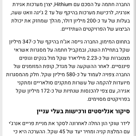
החברה חתמה על הסכם עם Hithium, יצרן מערכות אגירת
אנרגיה, לרכישת מערכות בהיקף של עד 2 ג'יגה וואט שעה,
בעלות של עד כ-200 מיליון דולר, מהלך שמחזק את יכולת
הביצוע של הפרויקטים העתידיים.
בתחום המימון, החברה גייסה אג"ח בהיקף של כ-347 מיליון
שקל בתחילת השנה, ובמקביל חתמה על מסגרות אשראי
מצטברות של כ-2.23 מיליארד שקל מול בנקים וגופים
פיננסיים. לאחר ההשקעה של מגדל, קופת המזומנים של
החברה צפויה לעמוד על כ-580 מיליון שקל. חלק מהמסגרות
מיועדות להקמה של עשרות מתקנים סולאריים ומתקני
אגירה, עם צפי להכנסות שנתיות של כ-172 מיליון שקל
בפרויקטים מסוימים.
סיקור אנליסטים ורכישות בעלי עניין
לידר שוקי הון החלה לאחרונה לסקר את מניית פריים אנרג'י
עם המלצת קניה ומחיר יעד של 45 שקל. ההערכה היא כי