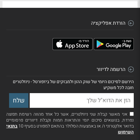
הורדת אפליקציה
הרשמה לדיוור
הירשם לסיכום היומי של שוק ההון ולמבזקים של ביזפורטל - ניוזלטרים
חובה לכל משקיע
אני מאשר קבלת שני ניוזלטרים, אשר כל אחד מהווה רשימת תפוצה
נפרדת, בנושאים סיכום יומי והתראות חמות וקבלת דיוורים פרסומיים
בדואר אלקטרוני ו/ או באמצעות הסלולר בהתאם למפורט בסעיף 10
בתנאי
השימוש