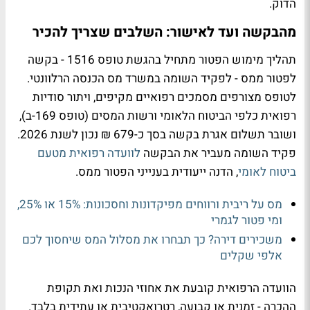
הדוק.
מהבקשה ועד לאישור: השלבים שצריך להכיר
תהליך מימוש הפטור מתחיל בהגשת טופס 1516 - בקשה
לפטור ממס - לפקיד השומה במשרד מס הכנסה הרלוונטי.
לטופס מצורפים מסמכים רפואיים מקיפים, ויתור סודיות
רפואית כלפי הביטוח הלאומי ורשות המסים (טופס 169-ב),
ושובר תשלום אגרת בקשה בסך כ-679 ₪ נכון לשנת 2026.
פקיד השומה מעביר את הבקשה
לוועדה רפואית מטעם
ביטוח לאומי
, הדנה ייעודית בענייני הפטור ממס.
מס על ריבית ורווחים מפיקדונות וחסכונות: 15% או 25%,
ומי פטור לגמרי
משכירים דירה? כך תבחרו את מסלול המס שיחסוך לכם
אלפי שקלים
הוועדה הרפואית קובעת את אחוזי הנכות ואת תקופת
ההכרה - זמנית או קבועה, רטרואקטיבית או עתידית בלבד.