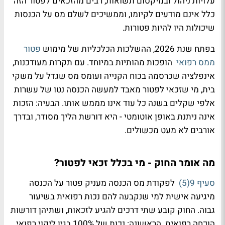
עלויות ניהול ובמיקסום תשואות, רבים מהזכאים לפטור הזה
כלל אינם מודעים לקיומו, וממשיכים לשלם מס על הכנסות
שיכולות היו להיות פטורות.
בפתח שנת 2026, ההשלכות הכלכליות של מימוש
פטור
ממס רפואי
הופכות מהותיות במיוחד. עם תקרות מעודכנות,
אינפלציה שכרסמה בכוח הקנייה ועומס מס שגדל על משקי
בית, מי שזכאי לפטור מאבד למעשה הכנסה נטו של עשרות
אלפי שקלים בשנה כל עוד אינו מממש אותו. הבעיה: הזכות
אינה ניתנת באופן אוטומטי - היא דורשת הליך מסודר, ובדרך
אורבים לא מעט מכשולים.
מה אומר החוק - מי בכלל זכאי לפטור?
סעיף 9(5)
לפקודת מס הכנסה מעניק פטור על הכנסה
מיגיעה אישית למי שנקבעה להם נכות רפואית בשיעור
גבוה. החוק קובע שתי דרכים להגיע לזכאות, ושתיהן דורשות
הוכחה רפואית. הראשונה: נכות של 100% בגין ליקוי רפואי