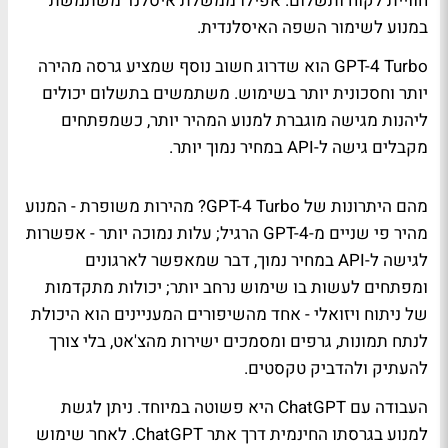
חוויית לקוח ותשלום. אפילו ממשלת איסלנד משתמשת
במנוע לשימור השפה האיסלנדית.
GPT-4 Turbo הוא שדרוג חשוב נוסף שמציע גרסה מהירה
יותר וחסכונית יותר בשימוש. משתמשים בתשלום יכולים
ליהנות מגישה מוגברת למנוע המהיר יותר, כשמפתחים
מקבלים גישה ל-API במחיר נמוך יותר.
מהם היתרונות של GPT-4 Turbo? מהירות משופרת - המנוע
מהיר פי שניים מ-GPT-4 הרגיל; עלות נמוכה יותר - אפשרות
לגישה ל-API במחיר נמוך, דבר שמאפשר לארגונים
ומפתחים לעשות בו שימוש נרחב יותר; יכולות מתקדמות
של ניתוח ויזואלי - אחד מהשיפורים המעניינים הוא היכולת
לנתח תמונות, גרפים ומסמכים ישירות מהצ'אט, בלי צורך
להעתיק ולהדביק טקסטים.
העבודה עם ChatGPT היא פשוטה במיוחד. ניתן לגשת
למנוע בגרסתו החינמית דרך אתר ChatGPT. לאחר שימוש