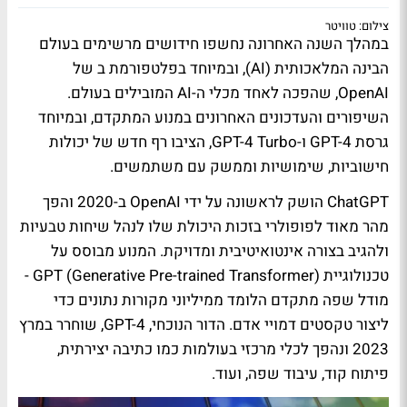
צילום: טוויטר
במהלך השנה האחרונה נחשפו חידושים מרשימים בעולם
הבינה המלאכותית (AI), ובמיוחד בפלטפורמת ב של
OpenAI, שהפכה לאחד מכלי ה-AI המובילים בעולם.
השיפורים והעדכונים האחרונים במנוע המתקדם, ובמיוחד
גרסת GPT-4 ו-GPT-4 Turbo, הציבו רף חדש של יכולות
חישוביות, שימושיות וממשק עם משתמשים.
ChatGPT הושק לראשונה על ידי OpenAI ב-2020 והפך
מהר מאוד לפופולרי בזכות היכולת שלו לנהל שיחות טבעיות
ולהגיב בצורה אינטואיטיבית ומדויקת. המנוע מבוסס על
טכנולוגיית GPT (Generative Pre-trained Transformer) -
מודל שפה מתקדם הלומד ממיליוני מקורות נתונים כדי
ליצור טקסטים דמויי אדם. הדור הנוכחי, GPT-4, שוחרר במרץ
2023 ונהפך לכלי מרכזי בעולמות כמו כתיבה יצירתית,
פיתוח קוד, עיבוד שפה, ועוד.