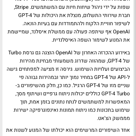
שפות על ידי ניהול שיחות חיות עם המשתמשים. Stripe,
חברת שירותי התשלום, מנצלת את היכולות של GPT-4
לשיפור חוויית הלקוח ולהתמודדות עם בעיות הונאה.
OpenAI אף שיתפה פעולה עם ממשלת איסלנד, שמיישמת
את המנוע לשימור השפה האיסלנדית.
באירוע ההכרזה האחרון של OpenAI הוצגה גם גרסת Turbo
של GPT-4, שמהווה שדרוג משמעותי מבחינת מהירות
הביצועים ועלויות השימוש. גירסה זו מציעה למפתחים גישה
ל-API של GPT-4 במחיר נמוך יותר ובמהירות גבוהה פי
שניים מזו של GPT-4 הרגיל. כמו כן, חלק מהשיפורים ב-
GPT-4 Turbo כוללים יכולות ניתוח גרפיים ושיתוף מסך,
המאפשרות למשתמשים לנתח נתונים בזמן אמת, תוך
שימוש בתכונות כמו ניתוח תמונות ואינפוגרפיקה ישירות
מממשק הצ'אט.
אחד השיפורים המרשימים הוא יכולתו של המנוע לשנות את