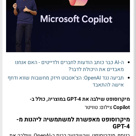
ה-AI כבר כותב הודעות לחברים ולדייטים - האם אנחנו
מאבדים את היכולת לדבר?
תביעה נגד OpenAI: הצ'אטבוט חיזק מחשבות שווא ודחף
אישה להתאבד
מיקרוסופט שילבה את GPT-4 במוצריה, כולל ב-
Copilot
צילום: טוויטר
מיקרוסופט מאפשרת למשתמשיה ליהנות מ-
GPT-4
בנוסף, מיקרוסופט, שהשקיעה רבות ב-OpenAI, שילבה את