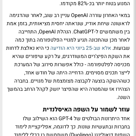
המנוע בטוח יותר בכ-82% מקודמו.
במאי האחרון עוררה OpenAI עניין רב שוב, לאחר שהדגימה
לראשונה שיחת אודיו, שנראתה יחסית מציאותית, בזמן אמת
בין משתמשים ל-ChatGPT. הנהלת OpenAI, התחייבה
לאחר מכן שהתכונה תגיע למנויי הפלטפורמה בתוך כמה
שבועות.
אלא שב-25 ביוני היא הודיעה
כי היא נאלצת לדחות
את השקת הפיצ'רים המשודרגים, על רקע שיפורים שהיא
מכניסה לפלטפורמה - כולל אפשרות סירוב של המערכת
לייצר תכנים מסוימים. הדחייה היתה של חודש אחד,
כשההשקה בוצעה לקבוצה מצומצמת של מנויים. בחברה
הצהירו אז שהמטרה היא שהפיצר יושק לקהל הרחב בהמשך
השנה.
עוזר לשמור על השפה האיסלנדית
אחד היתרונות הבולטים של GPT-4 הוא השילוב שלו
בחברות ובתעשיות שונות. כך לדוגמה, אפליקציית לימוד
השפות דואולינגו (Duolingo) משתמשת בו ככלי ללימוד