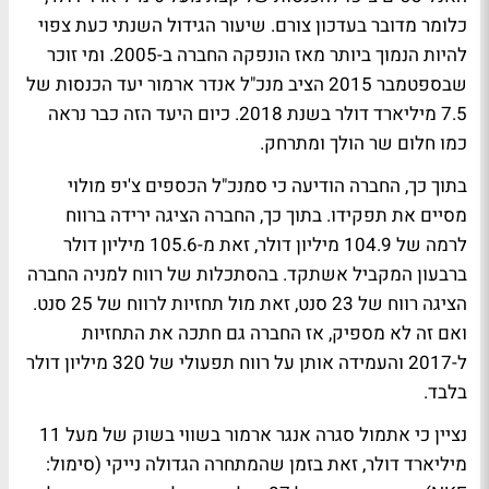
כלומר מדובר בעדכון צורם. שיעור הגידול השנתי כעת צפוי
להיות הנמוך ביותר מאז הונפקה החברה ב-2005. ומי זוכר
שבספטמבר 2015 הציב מנכ"ל אנדר ארמור יעד הכנסות של
7.5 מיליארד דולר בשנת 2018. כיום היעד הזה כבר נראה
כמו חלום שר הולך ומתרחק.
בתוך כך, החברה הודיעה כי סמנכ"ל הכספים צ'יפ מולוי
מסיים את תפקידו. בתוך כך, החברה הציגה ירידה ברווח
לרמה של 104.9 מיליון דולר, זאת מ-105.6 מיליון דולר
ברבעון המקביל אשתקד. בהסתכלות של רווח למניה החברה
הציגה רווח של 23 סנט, זאת מול תחזיות לרווח של 25 סנט.
ואם זה לא מספיק, אז החברה גם חתכה את התחזיות
ל-2017 והעמידה אותן על רווח תפעולי של 320 מיליון דולר
בלבד.
נציין כי אתמול סגרה אנגר ארמור בשווי בשוק של מעל 11
מיליארד דולר, זאת בזמן שהמתחרה הגדולה נייקי (סימול: