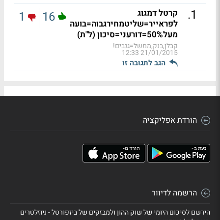
.
1
קרטל דמגוג
1
16
לפראייר=שליטמחירגבוה=בועה
מעל50%=דורעני=סיכון (ל"ת)
קבלן,בנק,ממשל=גנבים!
21/01/2015 12:33
הגב לתגובה זו
הורדת אפליקציה
הרשמה לדיוור
הירשם לסיכום היומי של שוק ההון ולמבזקים של ביזפורטל - ניוזלטרים