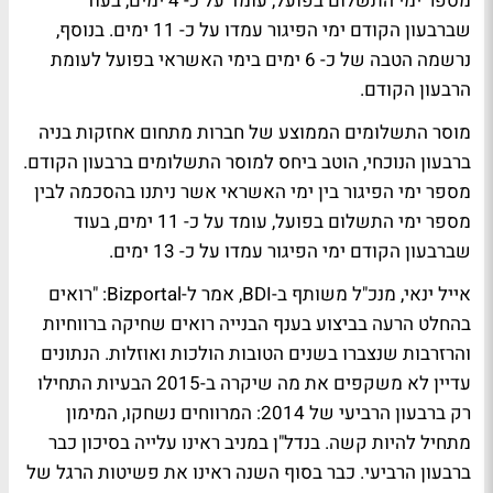
מספר ימי התשלום בפועל, עומד על כ- 4 ימים, בעוד
שברבעון הקודם ימי הפיגור עמדו על כ- 11 ימים. בנוסף,
נרשמה הטבה של כ- 6 ימים בימי האשראי בפועל לעומת
הרבעון הקודם.
מוסר התשלומים הממוצע של חברות מתחום אחזקות בניה
ברבעון הנוכחי, הוטב ביחס למוסר התשלומים ברבעון הקודם.
מספר ימי הפיגור בין ימי האשראי אשר ניתנו בהסכמה לבין
מספר ימי התשלום בפועל, עומד על כ- 11 ימים, בעוד
שברבעון הקודם ימי הפיגור עמדו על כ- 13 ימים.
אייל ינאי, מנכ"ל משותף ב-BDI, אמר ל-Bizportal: "רואים
בהחלט הרעה בביצוע בענף הבנייה רואים שחיקה ברווחיות
והרזרבות שנצברו בשנים הטובות הולכות ואוזלות. הנתונים
עדיין לא משקפים את מה שיקרה ב-2015 הבעיות התחילו
רק ברבעון הרביעי של 2014: המרווחים נשחקו, המימון
מתחיל להיות קשה. בנדל"ן במניב ראינו עלייה בסיכון כבר
ברבעון הרביעי. כבר בסוף השנה ראינו את פשיטות הרגל של