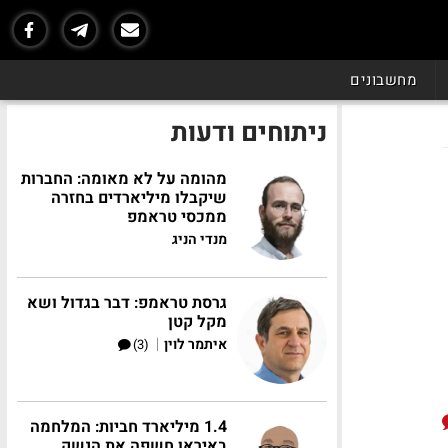
מחשבונים
ניתוחים ודעות
מהומה על לא מאומה: החברות
שיקבלו מיליארדים בחזרה
ממכסי טראמפ
מנדי הניג
גרסת טראמפ: דבר בגדול ושא
מקל קטן
|
איתמר לוין
(3)
1.4 מיליארד חביות: המלחמה
באיראן חשפה את הנשק