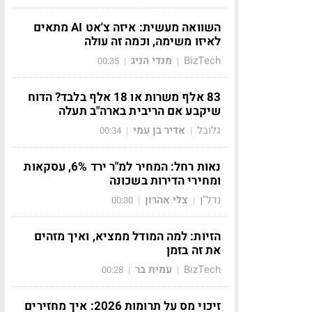
השוואה מעשית: איזה צ'אט AI מתאים
לאיזו משימה, וכמה זה עולה
BizTech
מנדי הניג
00:35
|
|
83 אלף משרות או 18 אלף בלבד? הדוח
שיקבע אם הריבית בארה"ב תעלה
גלובל
אדיר בן עמי
00:34
|
|
נאות רחל: המחיר למ"ר ירד 6%, עסקאות
ומחירי הדירות בשכונה
נדל"ן
צלי אהרון
00:30
|
|
הזיות: למה המודל ממציא, ואיך מזהים
את זה בזמן
BizTech
עמית בר
00:28
|
|
זיכוי מס על תרומות 2026: איך מחזירים