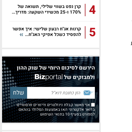
4
קרן נפט בשווי שלילי, תשואה של
170% ו-25 מכשירי השקעה: מדריך...
ר
5
קרנות אג"ח רבעון שלישי: איך אפשר
להפסיד כשכל אפיקי האג"ח...
הירשם לסיכום היומי של שוק ההון
ולמבזקים של
אני מאשר קבלת ניוזלטרים ודיוורים פרסומיים
בדואר אלקטרוני ו/או באמצעות הסלולר בהתאם
למפורט בסעיף 10 בתנאי השימוש