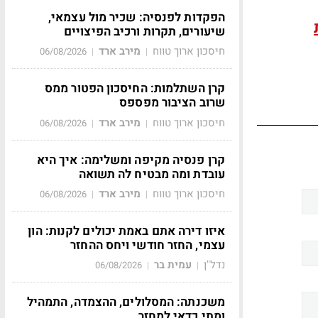
הפקדות לפנסיה: שכיר מול עצמאי,
שיעורים, תקרות ורכיב הפיצויים
חיסכון ארוך טווח
מירב ארד
06/08/2026
|
|
קרן השתלמות: החיסכון הפטור ממס
שרוב הציבור מפספס
חיסכון ארוך טווח
מירב ארד
06/08/2026
|
|
קרן פנסיה מקיפה ומשלימה: איך היא
עובדת ומה מבטיח לה תשואה
חיסכון ארוך טווח
מירב ארד
06/08/2026
|
|
איזו דירה אתם באמת יכולים לקנות: הון
עצמי, החזר חודשי ויחס ההחזר
נדל"ן
עמית בר
06/08/2026
|
|
משכנתה: המסלולים, ההצמדה, התמהיל
ומתי כדאי למחזר