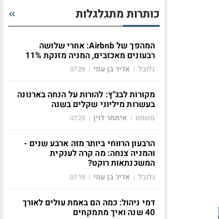
כותרות מתגלגלות
המהפך של Airbnb: אחרי שלושה
רבעונים מאכזבים, המניה מזנקת 11%
גלובל
אדיר בן עמי
07:29
|
|
מקורות לבג"ץ: להורות על הנחה בארנונה
בעשרות מיליוני שקלים בשנה
משפט
איתמר לוין
07:25
|
|
הרבעון הרווחי ביותר מזה ארבע שנים -
והמניה צנחה: מה קרה לענקית
המשכנתאות רוקט?
גלובל
אדיר בן עמי
07:19
|
|
דמי ניהול: כמה הם באמת עולים לאורך
40 שנה ואיך מתמקחים