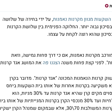
ת
השקעות מגוון מקרנות נאמנות
, על ידי בחירה של שלושה
 בסיכון גבוה יותר. החלוקה הפנימית בין שלושת הקרנות
יכון שהוא רוצה לקחת על עצמו.
רכב מקרנות נאמנות, אם כי דרך פחות גמישה, וזאת
". לפני קצת פחות משנה
הצגנו פה
את המושג אגד קרנות:
ק קרנות הנאמנות המכונה "אגד קרנות". מדובר בקרן
א משקיעה בקרנות אחרות של אותו בית השקעות ביחס
שנקבע מראש. לדוגמה, אם בית ההשקעות מסוים מקים קרן שהיא אגד קרנות עד 30% מניות, הוא
ישקיע 70% לפחות מנכסי הקרן בקרנות האג"חיות ועד 30% מנכסי הקרן בקרנות המנייתיות של אותו בי
השקעות עצמו. האסטרטגיה דומה במקצת לקרנות המשולבות 70\30, אלא שבמקום שמנהל הקרן ישקי