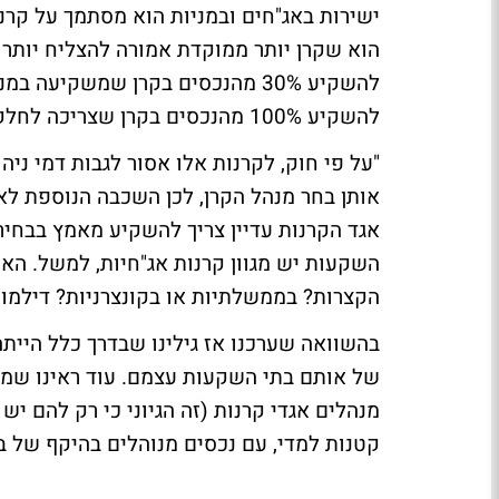
ישירות באג"חים ובמניות הוא מסתמך על קרנ
הוא שקרן יותר ממוקדת אמורה להצליח יותר 
להשקיע 100% מהנכסים בקרן שצריכה לחלק את מאמציה בין מניות ואג"ח...
"על פי חוק, לקרנות אלו אסור לגבות דמי ני
אותן בחר מנהל הקרן, לכן השכבה הנוספת לא
אגד הקרנות עדיין צריך להשקיע מאמץ בבחיר
השקעות יש מגוון קרנות אג"חיות, למשל. הא
הקצרות? בממשלתיות או בקונצרניות? דילמות 
בהשוואה שערכנו אז גילינו שבדרך כלל היית
של אותם בתי השקעות עצמם. עוד ראינו שמד
מנהלים אגדי קרנות (זה הגיוני כי רק להם יש
קטנות למדי, עם נכסים מנוהלים בהיקף של בין 6 ל-140 מיליון ש