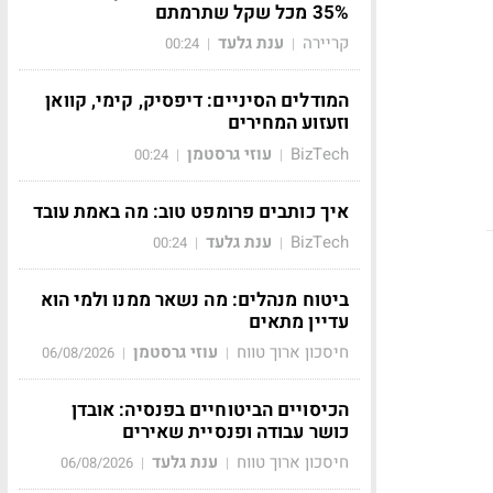
35% מכל שקל שתרמתם
קריירה
ענת גלעד
00:24
|
|
המודלים הסיניים: דיפסיק, קימי, קוואן
וזעזוע המחירים
BizTech
עוזי גרסטמן
00:24
|
|
איך כותבים פרומפט טוב: מה באמת עובד
BizTech
ענת גלעד
00:24
|
|
ביטוח מנהלים: מה נשאר ממנו ולמי הוא
עדיין מתאים
חיסכון ארוך טווח
עוזי גרסטמן
06/08/2026
|
|
הכיסויים הביטוחיים בפנסיה: אובדן
כושר עבודה ופנסיית שאירים
חיסכון ארוך טווח
ענת גלעד
06/08/2026
|
|