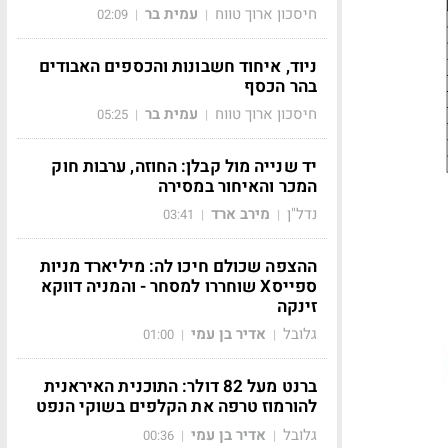
חיסכון ארוך טווח
עמית בר
02:09
|
|
ניוד, איחוד חשבונות והכספים האבודים
בהר הכסף
חיסכון ארוך טווח
עמית בר
05:25
|
|
יד שנייה מול קבלן: החוזה, ערבות חוק
המכר והאיחור במסירה
נדל"ן
מירב ארד
03:41
|
|
ההצפה שכולם חיכו לה: מיליארד מניות
ספייסX שוחררו למסחר - והמניה דווקא
זינקה
גלובל
אדיר בן עמי
01:00
|
|
ברנט מעל 82 דולר: התוכנית האיראנית
להורמוז טרפה את הקלפים בשוקי הנפט
גלובל
אדיר בן עמי
00:36
|
|