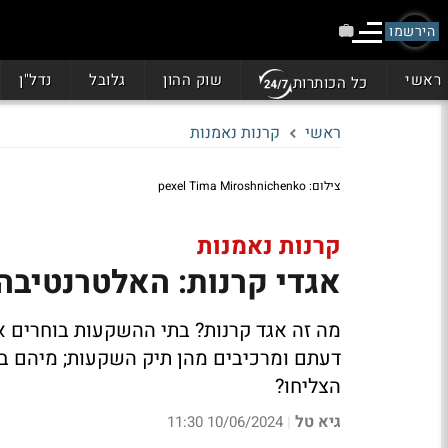
הירשמו
ראשי
שוק ההון
גלובל
נדל"ן
כל הכותרות
ראשי
קרנות נאמנות
צילום: pexel Tima Miroshnichenko
קרנות נאמנות
אגדי קרנות: האלטרנטיבה
מה זה אגד קרנות? בתי ההשקעות בוחרים א
דעתם ומרכיבים מהן תיק השקעות; מיהם בת
הצליחו?
גיא טל
10/06/2024 11:30
|