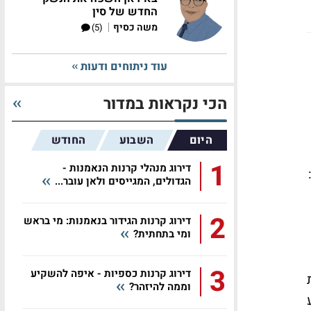
החדש של סין
|
משה כסיף
(5)
עוד ניתוחים ודעות
הכי נקראות במדור
היום
השבוע
החודש
1
דירוג מנהלי קרנות הנאמנות -
הגדולים, המגייסים ולאן עובר...
2
דירוג קרנות הגידור בנאמנות: מי בראש
ומי בתחתית?
3
דירוג קרנות כספיות - איפה להשקיע
ת
וממה להיזהר?
ע