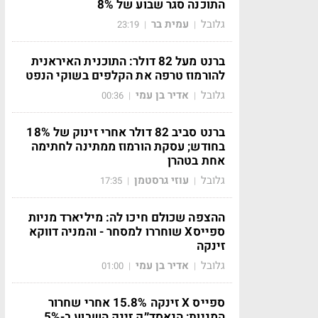
התוכנה סגר שבוע של 8%
גלובל
עמית בר
23:19
|
|
ברנט מעל 82 דולר: התוכנית האיראנית
להורמוז טרפה את הקלפים בשוקי הנפט
גלובל
אדיר בן עמי
00:36
|
|
ברנט סביב 82 דולר אחרי זינוק של 18%
בחודש; עסקת הורמוז ממתינה לחתימה
אחת בטהרן
גלובל
עוזי גרסטמן
17:35
|
|
ההצפה שכולם חיכו לה: מיליארד מניות
ספייסX שוחררו למסחר - והמניה דווקא
זינקה
גלובל
אדיר בן עמי
01:00
|
|
ספייס X זינקה 15.8% אחרי שחרור
המניות; הנאסד״ק זינק השבוע ב-5%