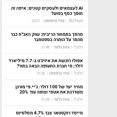
AI לעצמאים ולעסקים קטנים: איפה זה
חוסך כסף בפועל
BizTech
עוזי גרסטמן
22:01
|
|
מהפך בתמחור הריבית: שוק האג״ח כבר
מהמר על הותרה בספטמבר
גלובל
ענת גלעד
21:48
|
|
אפולו רוכשת את איזיג'ט ב-7.7 מיליארד
דולר; מי חברת התעופה הבאה בתור?
גלובל
עוזי גרסטמן
21:32
|
|
מחיר יעד של 100 דולר: ג'יי.פי מורגן
משדרגת את אטסי וצופה עוד 20%
גלובל
ענת גלעד
21:04
|
|
מייסד רוקסטאר צבר 4.7% מסלסיוס