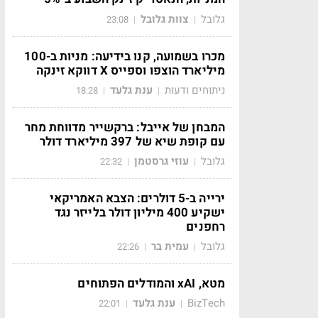
גלובל
צוות גלובל
23:08
|
|
מכרו בשמועה, קנו בידיעה: מניות ב-100
מיליארד הוצפו וספייס X דווקא זינקה
ניתוחים ודעות
ענת גלעד
18:28
|
|
המבחן של אייבל: ברקשייר מדווחת מחר
עם קופת שיא של 397 מיליארד דולר
גלובל
עוזי גרסטמן
22:32
|
|
ירייה ב-5 דולרים: הצבא האמריקאי
ישקיע 400 מיליון דולר בלייזר נגד
רחפנים
גלובל
עמית בר
22:26
|
|
מטא, xAI והמודלים הפתוחים
BizTech
ענת גלעד
22:01
|
|