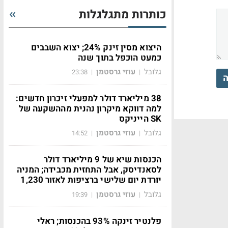
כותרות מתגלגלות
היצוא מסין זינק 24%; יצוא השבבים
כמעט הוכפל בתוך שנה
גלובל
עוזי גרסטמן
23:38
|
|
ה
38 מיליארד דולר למפעלי זיכרון חדשים:
למה דווקא מיקרון נהנית מההשקעה של
SK הייניקס
גלובל
עוזי גרסטמן
14:52
|
|
הכנסות שיא של 9 מיליארד דולר
לסאנדיסק, אבל התחזית מכבידה; המניה
יורדת יום שלישי ברציפות לאזור 1,230
גלובל
עוזי גרסטמן
19:39
|
|
פלנטיר זינקה 93% בהכנסות; ראלי