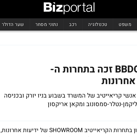
משפט
טכנולוגיה
רכב
נתוני מסחר
שער הדולר
שמח ברמת החי"ל: גיתם BBDO זכה בתחרות ה-
מודעה הזוכה, לרשת אופיס דיפו, מזכה 4 אנשי קריאייטיב של המשרד בשבוע בניו יורק ובכניסה
גליקמן-נטלר-סמסונוב ומקאן אריקסון
פרסום ’גיתם BBDO’ זכה אמש במקום הראשון בתחרות הקריאייטיב SHOWROOM של ידיעות אחרונות,