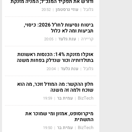
ודורש את תפקיד המנכ״ל; המניה מזנקת
גלובל
עוזי גרסטמן
20:52
|
|
ביטוח נסיעות לחו"ל 2026: כיסוי,
תביעות ומה לא כלול
קריירה
ענת גלעד
20:05
|
|
אוקלו מזנקת 14%: הכנסות ראשונות
בתולדותיה וכור שנדלק בפחות משנה
גלובל
ענת גלעד
20:04
|
|
חלון ההקשר: מה המודל זוכר, מה הוא
שוכח ולמה זה משנה
BizTech
עמית בר
19:59
|
|
מיקרוסופט, אמזון ומי שמוכר את
התשתית
BizTech
עמית בר
19:50
|
|