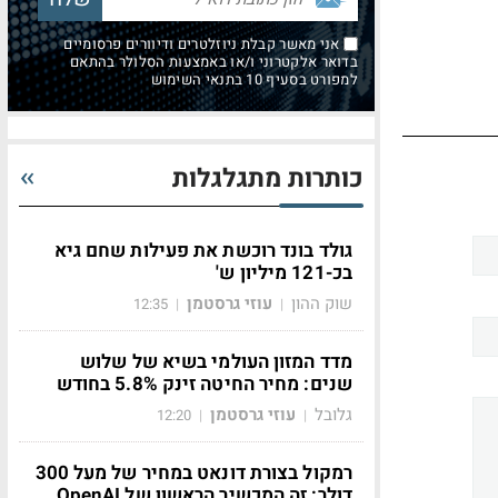
אני מאשר קבלת ניוזלטרים ודיוורים פרסומיים
בדואר אלקטרוני ו/או באמצעות הסלולר בהתאם
למפורט בסעיף 10 בתנאי השימוש
כותרות מתגלגלות
גולד בונד רוכשת את פעילות שחם גיא
בכ-121 מיליון ש'
שוק ההון
עוזי גרסטמן
12:35
|
|
מדד המזון העולמי בשיא של שלוש
שנים: מחיר החיטה זינק 5.8% בחודש
גלובל
עוזי גרסטמן
12:20
|
|
רמקול בצורת דונאט במחיר של מעל 300
דולר: זה המכשיר הראשון של OpenAI