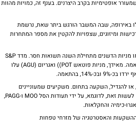
שמעורר אופטימיות בקרב היצרנים. בענף זה, כמויות מהוות
ילו באירופה, שבה המשבר הורגש ביתר שאת, נרשמת
ישות ומיזוגים, שצפויות להקטין את מספר המתחרות
למרות ההתפתחויות החיוביות שתיארתי רשמו מניות הדשנים מתחילת השנה תשואות חסר. מדד S&P
500 ומדד ת"א 100 עלו בכ-6% ובכ-4%, בהתאמה. מאידך, מניות פוטאש POT)) ואגריום (AGU) עלו
, או להגדיל, השקעה בתחום. משקיעים שמעוניינים
להשקיע בסל מניות בתחום החקלאות יכולים לעשות זאת, לדוגמא, על ידי תעודות הסל MOO ו-PAGG,
רו-כימיה והחקלאות.
 ההשקעות והאסטרטגיה של מזרחי טפחות