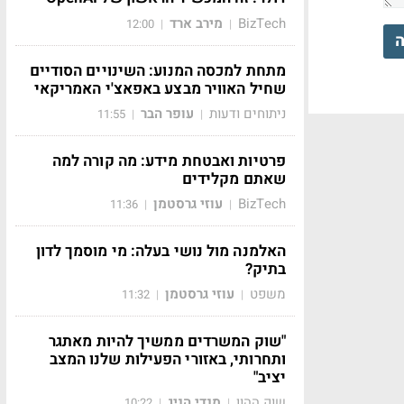
BizTech
מירב ארד
12:00
|
|
ה
מתחת למכסה המנוע: השינויים הסודיים
שחיל האוויר מבצע באפאצ'י האמריקאי
ניתוחים ודעות
עופר הבר
11:55
|
|
פרטיות ואבטחת מידע: מה קורה למה
שאתם מקלידים
BizTech
עוזי גרסטמן
11:36
|
|
האלמנה מול נושי בעלה: מי מוסמך לדון
בתיק?
משפט
עוזי גרסטמן
11:32
|
|
"שוק המשרדים ממשיך להיות מאתגר
ותחרותי, באזורי הפעילות שלנו המצב
יציב"
שוק ההון
מנדי הניג
10:22
|
|