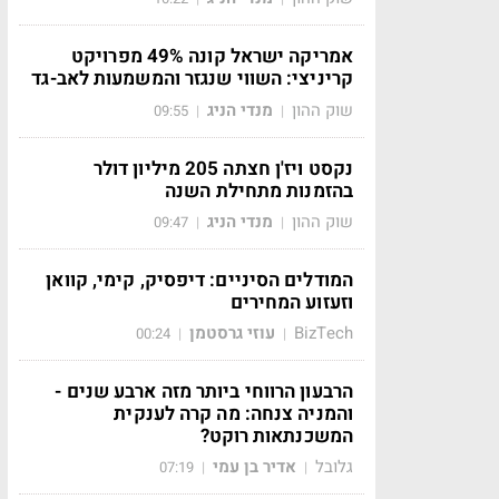
אמריקה ישראל קונה 49% מפרויקט
קריניצי: השווי שנגזר והמשמעות לאב-גד
שוק ההון
מנדי הניג
09:55
|
|
נקסט ויז'ן חצתה 205 מיליון דולר
בהזמנות מתחילת השנה
שוק ההון
מנדי הניג
09:47
|
|
המודלים הסיניים: דיפסיק, קימי, קוואן
וזעזוע המחירים
BizTech
עוזי גרסטמן
00:24
|
|
הרבעון הרווחי ביותר מזה ארבע שנים -
והמניה צנחה: מה קרה לענקית
המשכנתאות רוקט?
גלובל
אדיר בן עמי
07:19
|
|