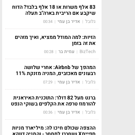
83 אלף משרות או 18 אלף בלבד? הדוח
שיקבע אם הריבית בארה"ב תעלה
גלובל
אדיר בן עמי
00:34
|
|
הזיות: למה המודל ממציא, ואיך מזהים
את זה בזמן
BizTech
עמית בר
00:28
|
|
המהפך של Airbnb: אחרי שלושה
רבעונים מאכזבים, המניה מזנקת 11%
גלובל
אדיר בן עמי
07:29
|
|
ברנט מעל 82 דולר: התוכנית האיראנית
להורמוז טרפה את הקלפים בשוקי הנפט
גלובל
אדיר בן עמי
00:36
|
|
ההצפה שכולם חיכו לה: מיליארד מניות
ספייסX שוחררו למסחר - והמניה דווקא