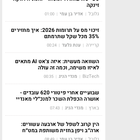
זינקה
גלובל
אדיר בן עמי
01:00
|
|
זיכוי מס על תרומות 2026: איך מחזירים
35% מכל שקל שתרמתם
קריירה
ענת גלעד
00:24
|
|
השוואה מעשית: איזה צ'אט AI מתאים
לאיזו משימה, וכמה זה עולה
BizTech
מנדי הניג
00:35
|
|
שבועיים אחרי פיטורי 620 עובדים -
אושרה הכפלת השכר למנכ״לי מאנדיי
בארץ
מנדי הניג
07:43
|
|
הין קרוב לשפל של ארבעה עשורים:
ארה״ב ויפן בחזית משותפת במט״ח
גלובל
אדיר בן עמי
08:49
|
|