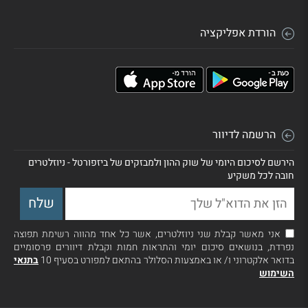
הורדת אפליקציה
הרשמה לדיוור
הירשם לסיכום היומי של שוק ההון ולמבזקים של ביזפורטל - ניוזלטרים
חובה לכל משקיע
אני מאשר קבלת שני ניוזלטרים, אשר כל אחד מהווה רשימת תפוצה
נפרדת, בנושאים סיכום יומי והתראות חמות וקבלת דיוורים פרסומיים
בדואר אלקטרוני ו/ או באמצעות הסלולר בהתאם למפורט בסעיף 10
בתנאי
השימוש