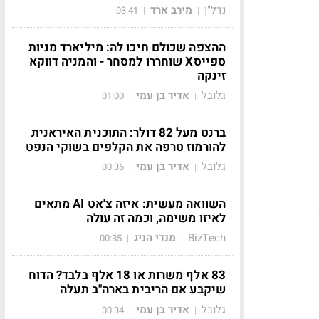
נדל"ן
מירב ארד
03:41
|
|
ההצפה שכולם חיכו לה: מיליארד מניות
ספייסX שוחררו למסחר - והמניה דווקא
זינקה
גלובל
אדיר בן עמי
01:00
|
|
ברנט מעל 82 דולר: התוכנית האיראנית
להורמוז טרפה את הקלפים בשוקי הנפט
גלובל
אדיר בן עמי
00:36
|
|
השוואה מעשית: איזה צ'אט AI מתאים
לאיזו משימה, וכמה זה עולה
BizTech
מנדי הניג
00:35
|
|
83 אלף משרות או 18 אלף בלבד? הדוח
שיקבע אם הריבית בארה"ב תעלה
גלובל
אדיר בן עמי
00:34
|
|