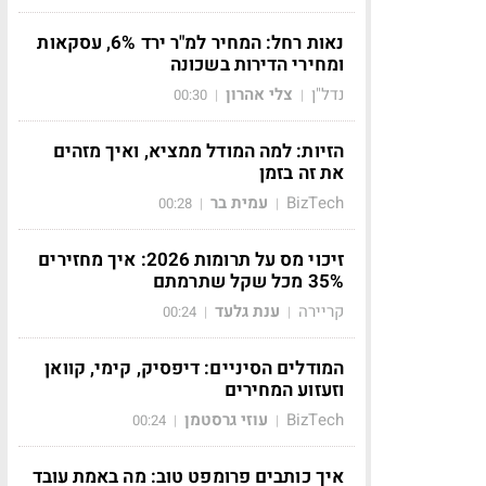
נאות רחל: המחיר למ"ר ירד 6%, עסקאות
ומחירי הדירות בשכונה
נדל"ן
צלי אהרון
00:30
|
|
הזיות: למה המודל ממציא, ואיך מזהים
את זה בזמן
BizTech
עמית בר
00:28
|
|
זיכוי מס על תרומות 2026: איך מחזירים
35% מכל שקל שתרמתם
קריירה
ענת גלעד
00:24
|
|
המודלים הסיניים: דיפסיק, קימי, קוואן
וזעזוע המחירים
BizTech
עוזי גרסטמן
00:24
|
|
איך כותבים פרומפט טוב: מה באמת עובד