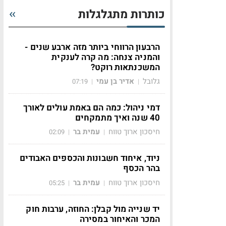
כותרות מתגלגלות
הרבעון הרווחי ביותר מזה ארבע שנים -
והמניה צנחה: מה קרה לענקית
המשכנתאות רוקט?
גלובל
אדיר בן עמי
07:19
|
|
דמי ניהול: כמה הם באמת עולים לאורך
40 שנה ואיך מתמקחים
חיסכון ארוך טווח
עמית בר
02:09
|
|
ניוד, איחוד חשבונות והכספים האבודים
בהר הכסף
חיסכון ארוך טווח
עמית בר
05:25
|
|
יד שנייה מול קבלן: החוזה, ערבות חוק
המכר והאיחור במסירה