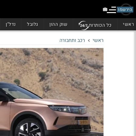
הירשמו
ראשי
שוק ההון
גלובל
נדל"ן
כל הכותרות
ראשי
רכב ותחבורה