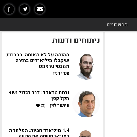
מחשבונים
ניתוחים ודעות
מהומה על לא מאומה: החברות
שיקבלו מיליארדים בחזרה
ממכסי טראמפ
מנדי הניג
גרסת טראמפ: דבר בגדול ושא
מקל קטן
|
איתמר לוין
(3)
1.4 מיליארד חביות: המלחמה
באיראן חשפה את הנשק