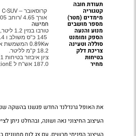
תעודת חובה
קטגוריה
C-SUV
קרוסאובר –
מימדים (מטר)
אורך 4.65 /רוחב 1.905 /גובה 1.661 /בסיס גלגלים 2.784
מספר מושבים
חמישה
מנוע והנעה
טורבו בנזין 1.2 ליטר, היברידי קל. קדמית.
הספק ומומנט
145 כ"ס משולב ו 23.4 קג"מ למנוע הבנזין ועוד 5.2 קג"מ למנוע החשמלי
סוללה וטעינה
0.89Kw
המשמשת את
צריכת דלק
18.2 ק"מ לליטר.
בטיחות
ציון איבזור בטיחות 1 לגרסת
מחיר
E
tion
187.0 אש"ח ל
את האופל גרנדלנד החדש פגשנו בהשקה שנע
העיצוב החיצוני נאה ושונה, ובהחלט ניתן לציי
העיצוב הפנימי מרשים, עם צג לוח מחוונים בגודל ''10, ומולטימדיה בגודל ''10 ב