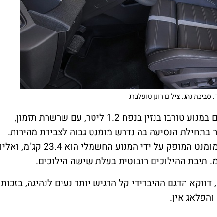
. סביבת נהג. צילום רונן טופלברג
דגמי הגרנדלנד ששיווקם החל הבוקר מצויידים במנוע טורבו בנזין בנפח 1.2 ליטר, עם שרשרת תזמון,
בתחילת הנסיעה בה נדרש מומנט גבוה לצבירת מהירות.
ההספק המשולב עומד על 145 כ"ס, כאשר המומנט המופק על ידי המנוע החשמלי הוא 23.4 קג"מ, ואליו
דווקא הדגם ההיברידי קל הרגיש יותר נעים לנהיגה, בזכות
הפלאג אין.