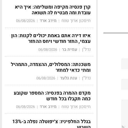
קרן פנסיה מקיפה ומשלימה: איך היא
עובדת ומה מבטיח לה תשואה
חיסכון ארוך טווח
מירב ארד
06/08/2026
|
|
איזו דירה אתם באמת יכולים לקנות: הון
עצמי, החזר חודשי ויחס ההחזר
נדל"ן
עמית בר
06/08/2026
|
|
משכנתה: המסלולים, ההצמדה, התמהיל
ומתי כדאי למחזר
נדל"ן
ענת גלעד
06/08/2026
|
|
מקדם ההמרה בפנסיה: המספר שקובע
כמה תקבלו בכל חודש
חיסכון ארוך טווח
מירב ארד
06/08/2026
|
|
בגלל החלפיניו: צ׳יפוטלה נפלה ב-13%
השבוע