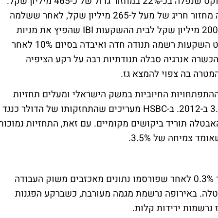
בין המניות שבלטו היום נציין כמובן את מלאנוקס שנפלה בכ-22% במחזור גדול של כ-465 מיליון שקל.
לאומי סגרה בירידה קלה של 0.16% אך ריכזה מחזור חריג של מעל ל-265 מיליון שקל, לאחר ששלמה
אליהו הצליח בניסיון השני למכור נתח בשווי 200 מיליון שקל לבית ההשקעות IBI שהפיץ את מניות
הבנק ללקוחות מקומיים וזרים. מניית דיסקונט השקעות רשמה תנודה חדה ואיבדה בסיום 10% לאחר
מודיעין יהש והכשרה אנרגיה סבלה תנודתיות רבה על רקע הציפיה
מטרה בה צפוי להמצא גז.
בינלאומי HSBC מרוצים מההתפתחויות החיוביות במשק הישראלי ומעלים תחזיות
צמיחה לישראל. להערכתם המשק יגדל ב-3.1% ב-2012. ב-HSBC מעריכים שהתחזקותו של הדולר כנגד
אבטלה תוריד ביקושים מקומיים. עם זאת, התחזיות נמוכות
בארה"ב נפתח המסחר בירידות שערים של עד 0.3% לאחר שפורסמו נתונים מאכזבים משוק העבודה
טלה. באירופה נרשמת מגמה מעורבת, כשברקע הפגנות