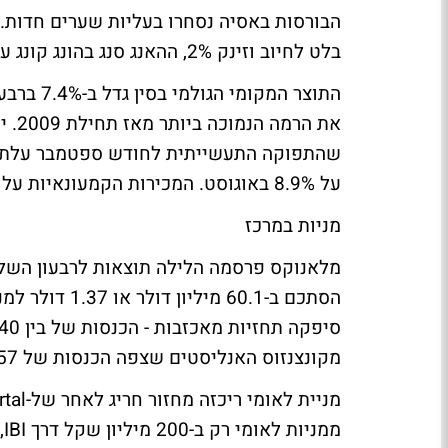
בלט לחיוב וזינק 2%, ההאנג סנג בהונג קונג עלה 0.5% והקוספי בדרום קוריאה הוסיף 0.2%.
התוצר המ
את ה
על 8.9% באוגוסט. המכירות הקמעונאיות עלו 14.2%, לעומת 13.2% באוגוסט.
מניות במרכז
מלאנוקס פרסמה הלילה תוצאות לרבעון השל
מקונצנזוס האנליסטים שצפה הכנסות של 157 מיליון דולר.