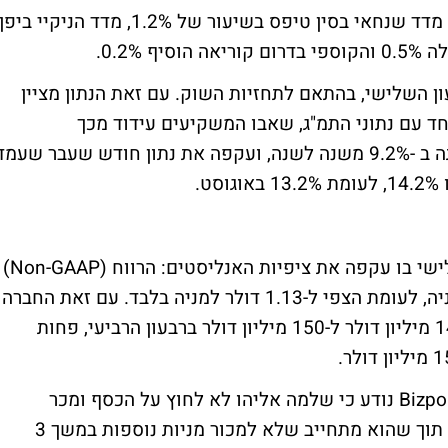
הבורסות באסיה נסחרו בעליות שערים חדות. מדד שנחאי בסין טיפס בשיעור של 1.2%, מדד הניקיי ביפן
קומי הגולמי בסין גדל ב-7.4% ברבעון השלישי, בהתאם לתחזיות השוק. עם זאת הנתון מציין
רמה הנמוכה ביותר מאז תחילת 2009. יחד עם נתוני התמ"ג, שאבו המשקיעים עידוד מכך
שהתפוקה התעשייתית לחודש ספטמבר עלתה ב -9.2% משנה לשנה, ועקפה את נתון חודש שעבר שעמ
ישי
בו עקפה את ציפיות האנליסטים: הרווח (Non-GAAP)
הסתכם ב-60.1 מיליון דולר או 1.37 דולר למניה, לעומת הצפי ל-1.13 דולר למניה בלבד. עם זאת החברה
סיפקה תחזיות מאכזבות - הכנסות של בין 140 מיליון דולר ל-150 מיליון דולר ברבעון הרביעי, פחות
מניית לאומי ריכזה מחזור חריג לאחר של-Bizportal נודע כי שלמה אליהו לא לחוץ על הכסף ומכר
ממניות לאומי רק ב-200 מיליון שקל דרך IBI, תוך שהוא מתחייב שלא למכור מניות נוספות במשך 3