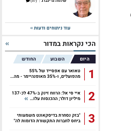
|
שלמה גרינברג
(57)
עוד ניתוחים ודעות
הכי נקראות במדור
היום
השבוע
החודש
1
טאואר עם אפסייד של 55%
מהפועלים, ו-35% מאופנהיימר - מה...
2
איי סי אל: הרווח זינק ב-47% לכ-137
מיליון דולר; ההכנסות עלו...
3
"בזק נסחרת בדיסקאונט משמעותי
ביחס לחברות התקשורת הדומות לה"