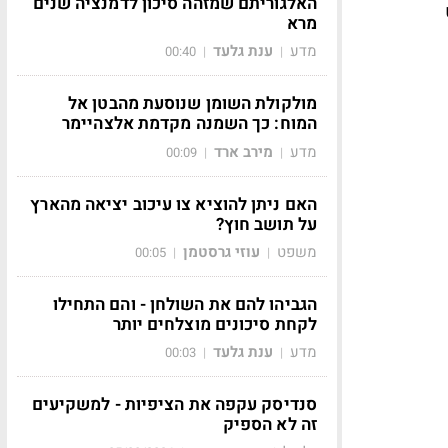
האלגוריתם שמזהה סיכון לדמנציה שנים
מרא
מדע
ענת גלעד
00:40
|
|
מולקולת השומן שנוסעת מהבטן אל
המוח: כך השמנה מקדמת אלצהיימר
מדע
מירב ארד
00:09
|
|
האם ניתן להוציא צו עיכוב יציאה מהארץ
על תושב חוץ?
משפט
עוזי גרסטמן
00:05
|
|
הגביהו להם את השולחן - והם התחילו
לקחת סיכונים מוצלחים יותר
מדע
ענת גלעד
00:03
|
|
סנדיסק עקפה את הציפיות - למשקיעים
זה לא הספיק