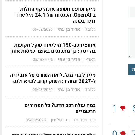
מיקרוסופט חשפה את היקף התלות
ב־OpenAI: הכנסות של 24.1 מיליארד
דולר בשנה
גלובל
אדיר בן עמי
05/08/2026
|
|
אופציות ב-150 מיליארד שקל תקועות
בהייטק: כך מתכננים באוצר למסות אותן
בארץ
אדיר בן עמי
05/08/2026
|
|
ה
מייקל ברי מגלגל את השורט על אנבידיה
ל-2027 ומזהיר: השוק קרוב לשיא ולנפ
גלובל
אדיר בן עמי
05/08/2026
|
|
כמה עולה רכב חדש? כל המחירים
1
הרשמיים
רכב ותחבורה
בן פלמון
05/08/2026
|
|
0