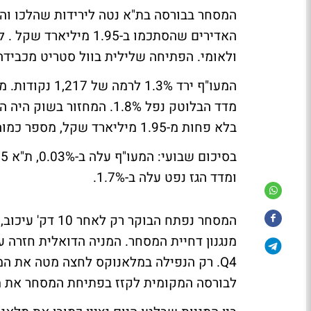
המסחר בבורסה בת"א נטה לירידות שהלכו והח
ולאומי. הפתיחה שלילית בוול סטריט מכבידה
מדד הבלוטק נפל 1.8%. המח
בלא פחות מ-1.95 מיליארד שקל, מספר כמוהו לא ראינו (פרט לימי פקיעה) כבר חודשים רבים.
ומדד הגז נפט עלה ב-1.7%.
המסחר נפתח הבו
לבורסה המקומית לקזז בפתיחת המסחר את מ