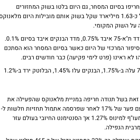
ריפו בסיום המסחר, גם היום בלטו בשוק המחזורים
האדירים שהסתכמו ב-1.95 מיליארד שקל . ל כ-1.63 מיליארד שקל בשוק אותם מובילות היום מלאנוקס
 על השוק המקומי.
המעו"ף ירד 1.3% לרמה של 1,217 נקודות. מדד ת"א-75 איבד 0.75%, מדד הבנקים איבד בסיום 0.1%.
זור בשוק היה הסיפור המרכזי של היום כאשר בסיום המסחר הוא הסתכם
בסיכום שבועי: המעו"ף עלה ב-0.03%, ת"א 75 עלה ב-1.75%, הבנקים עלו 1.45%, הבלוטק ירד ב-1.2%
קר רק לאחר 10 דק' עיכוב, זאת בשל תנודה חריפה במניית מלאנוקס שהפעילה את
מנגנון דחיית המסחר. המניה הדואלית חזרה עם פער של 17% לאחר שפרסמה אתמול תחזיות חלשות ל-
Q4. רק הנפילה במלאנוקס לחצה מטה את המעו"ף למינוס 1.27% אך הסנטימנט החיובי בעולם עזר
רבית הנפילה.