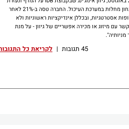
כפי שפורסם לראשונה ב-Bizportal כבר ב-20 באוגוסט, גיוון אימג'ינג שבקבוצת IDB על המדף ונעזרת
בבנק ההשקעות ברקליס. יצרנית הגלולה לאבחון מחלות במערכת העיכול. החברה טסה ב-21% לאחר
ופות אסטרטגיות, ובכללן אינדיקציות ראשוניות ולא
בקשר עם
מיזוג או מכירה אפשריים של גיוון
- על מנת
מניותיה".
45 תגובות
|
לקריאת כל התגובות