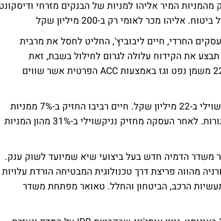
 מהמניות המיר אליהו למניות של הבנקים מזרחי ודיסקונט
ל ביטוח.
אליהו מכר לאומי רק ב-200 מיליון שקל
חיים ליבוביץ', החליט לחסל את מרבית
תבצע את הקידוח עלולה לגרום לחילול בשבת, זאת
בניגוד לאמונתו. נציין כי ליבוביץ' מחזיק ב-22% משמן נפט וגז באמצעות ACC הפרטית אשר שווים
חיים רביבו מכר את החזקותיו במנופים לנניקשוילי ב-22 מיליון שקל. חיים רביבו החזיק ב-7% ממניות
מנופים ומכר את מניותיו לפי מחיר של 30 אגורות. לאחר העסקה מחזיק נניקשוילי ב-31% מהון המניות
ר משדר הדמיה חדש בעל ביצועי שיא שמיועד לשוק ענק.
יה מהווה פריצת דרך טכנולוגית המבטיחה הורדת עלויות
עשיות הרכב, הביטחון והחלל.
טאואר מפתחת משדר