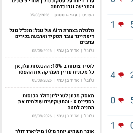
עו"ד דיווח על עסקת נדל"ן אחרי 9 שנים,
והתביעה נגדו נדחתה
משפט
עוזי גרסטמן
05/08/2026
|
|
1
טלטלה בצמרת ה־AI של גוגל: מנכ״ל גוגל
דיפמיינד עובר תפקיד וארבעה בכירים
עוזבים
גלובל
אדיר בן עמי
05/08/2026
|
|
לוסיד צונחת ב־18%: ההכנסות עלו, אך
כל מכונית עדיין מעמיקה את ההפסד
4
גלובל
אדיר בן עמי
05/08/2026
|
|
מאסק מכוון לטריליון דולר הכנסות
0
בספייס X - והמשקיעים שולחים את
המניה למטה
גלובל
אדיר בן עמי
05/08/2026
|
|
1
אובר תשקיע יותר מ־10 מיליארד דולר